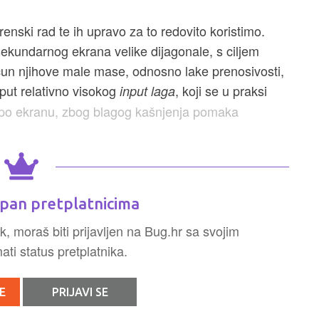
enski rad te ih upravo za to redovito koristimo.
ekundarnog ekrana velike dijagonale, s ciljem
ačun njihove male mase, odnosno lake prenosivosti,
put relativno visokog
, koji se u praksi
input laga
" po ekranu, zbog blagog kašnjenja pomaka
pan pretplatnicima
k, moraš biti prijavljen na Bug.hr sa svojim
ti status pretplatnika.
E
PRIJAVI SE