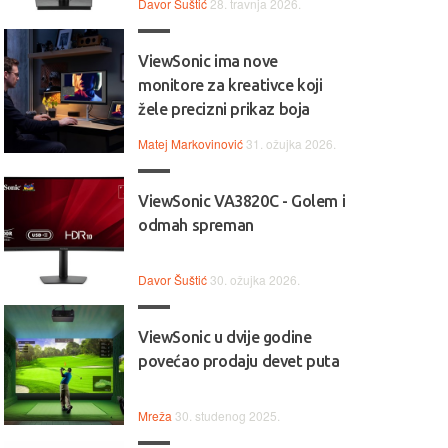
Davor Šuštić
28. travnja 2026.
ViewSonic ima nove
monitore za kreativce koji
žele precizni prikaz boja
Matej Markovinović
31. ožujka 2026.
ViewSonic VA3820C - Golem i
odmah spreman
Davor Šuštić
30. ožujka 2026.
ViewSonic u dvije godine
povećao prodaju devet puta
Mreža
30. studenog 2025.