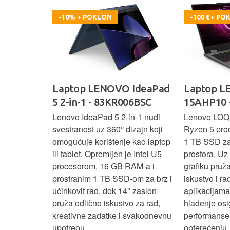
-10% + POKLON
-100 € + P
oga 9 -
Laptop LENOVO IdeaPad
Laptop 
5 2-in-1 - 83KR006BSC
15AHP10 
ažan Intel
Lenovo IdeaPad 5 2‑in‑1 nudi
Lenovo LOQ
RAM-a i 1 TB
svestranost uz 360° dizajn koji
Ryzen 5 pro
 rad, uz 14"
omogućuje korištenje kao laptop
1 TB SSD za 
u‑1 dizajn
ili tablet. Opremljen je Intel U5
prostora. U
enje kao
procesorom, 16 GB RAM-a i
grafiku pruž
aksimalnu
prostranim 1 TB SSD‑om za brz i
iskustvo i r
ost.
učinkovit rad, dok 14" zaslon
aplikacijama
pruža odlično iskustvo za rad,
hlađenje osi
kreativne zadatke i svakodnevnu
performanse 
upotrebu.
opterećenju.