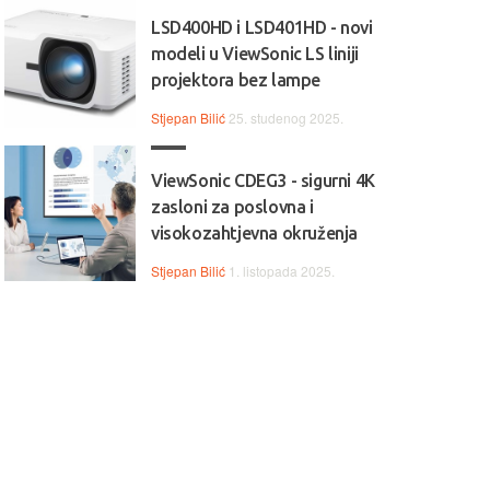
LSD400HD i LSD401HD - novi
modeli u ViewSonic LS liniji
projektora bez lampe
Stjepan Bilić
25. studenog 2025.
ViewSonic CDEG3 - sigurni 4K
zasloni za poslovna i
visokozahtjevna okruženja
Stjepan Bilić
1. listopada 2025.
 Jednostavan, pouzdan i
💻💼 Svestran i pouzdan, HP
ktičan, Lenovo IdeaPad 1
idealan je izbor za svakodne
alan je izbor za svakodnevni
rad, učenje i multimediju.
, učenje i bezbrižno
ištenje.