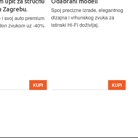
m upit za stručnu
Odabrani modeli
H
u Zagrebu.
Ci
Spoj precizne izrade, elegantnog
dizajna i vrhunskog zvuka za
 i svoj auto premium
Bež
istinski Hi-Fi doživljaj.
don zvukom uz -40%
ind
Blu
Ass
sna
upa
Hom
str
39
KUPI
KUPI