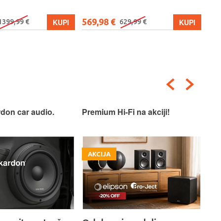
569,98 €
579
KUPI
KUPI
1399,99 €
629,99 €
don car audio.
Premium Hi-Fi na akciji!
Pre
AKCIJA
A