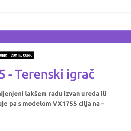
ONIC
COMTEL CORP.
- Terenski igrač
ijenjeni lakšem radu izvan ureda ili
ruje pa s modelom VX1755 cilja na –