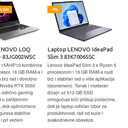
OKLON
-9%
LENOVO LOQ
Laptop LENOVO IdeaPad
La
- 83JG002WSC
Slim 3 83K7006SSC
1 
 15AHP10 kombinira
Lenovo IdeaPad Slim 3 s Ryzen 5
Len
cesor, 16 GB RAM-a i
procesorom i 16 GB RAM-a nudi
pou
brz rad i dovoljno
brz i stabilan rad u više aplikacija
sva
z Nvidia RTX 5050
istovremeno. Tanak i moderan
Ryz
a odlično gaming
dizajn uz 512 GB SSD
brz
ad u zahtjevnim
omogućuje brzi pristup podacima,
pru
, dok optimizirano
dok je laptop odličan izbor za
pre
gurava stabilne
produktivnost, rad od kuće i
jed
i pri većem
svakodnevne obaveze.
lap
osn