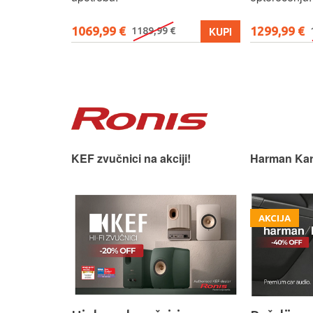
1069,99 €
1299,99 €
KUPI
KUPI
1189,99 €
 slušaonicu.
KEF zvučnici na akciji!
Harman Kar
AKCIJA