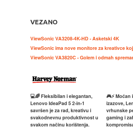
VEZANO
ViewSonic VA3208-4K-HD - Asketski 4K
ViewSonic ima nove monitore za kreativce koji
ViewSonic VA3820C - Golem i odmah sprema
 – premium
💻🌈 Fleksibilan i elegantan,
🎮⚡ Moćan 
ija i
Lenovo IdeaPad 5 2‑in‑1
izazove, L
e za rad i
savršen je za rad, kreativu i
vrhunske p
omisa!
svakodnevnu produktivnost u
gaming i za
svakom načinu korištenja.
kompromisa