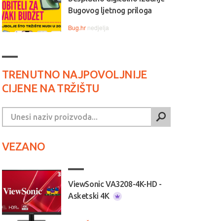
Bugovog ljetnog priloga
Bug.hr
nedjelja
TRENUTNO NAJPOVOLJNIJE
CIJENE NA TRŽIŠTU
VEZANO
ViewSonic VA3208-4K-HD -
Asketski 4K