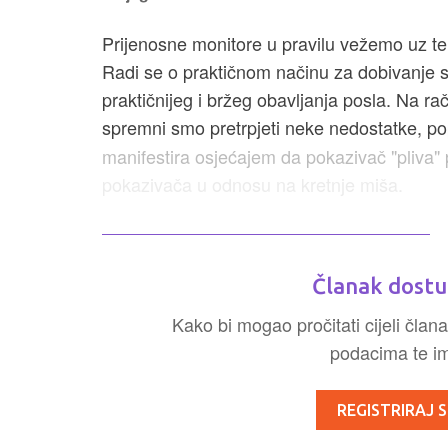
Prijenosne monitore u pravilu vežemo uz ter
Radi se o praktičnom načinu za dobivanje s
praktičnijeg i bržeg obavljanja posla. Na r
spremni smo pretrpjeti neke nedostatke, po
manifestira osjećajem da pokazivač "pliva
pokazivača u odnosu na kretnje miša.
Članak dostu
Kako bi mogao pročitati cijeli člana
podacima te ima
REGISTRIRAJ S