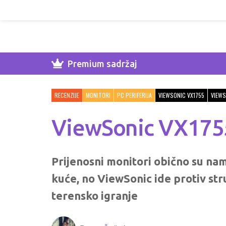
Premium sadržaj
RECENZIJE
MONITORI
PC PERIFERIJA
VIEWSONIC VX1755
VIEWS
ViewSonic VX1755 
Prijenosni monitori obično su nam
kuće, no ViewSonic ide protiv st
terensko igranje