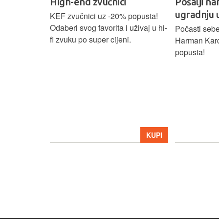
High-end zvučnici
Pošalji na
ugradnju 
našoj Hi-Fi
KEF zvučnici uz -20% popusta!
ajam i
Odaberi svog favorita i uživaj u hi-
Počasti sebe
tijih
fi zvuku po super cijeni.
Harman Kar
ova.
popusta!
KUPI
KUPI