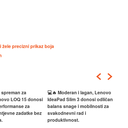
 žele precizni prikaz boja
n
i spreman za
💻🔥 Moderan i lagan, Lenovo
💻✨
enovo LOQ 15 donosi
IdeaPad Slim 3 donosi odličan
pra
erformanse za
balans snage i mobilnosti za
ide
htjevne zadatke bez
svakodnevni rad i
rad
.
produktivnost.
kor