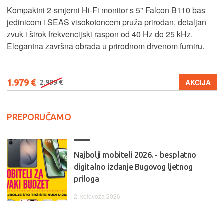
Kompaktni 2-smjerni Hi-Fi monitor s 5" Falcon B110 bas
jedinicom i SEAS visokotoncem pruža prirodan, detaljan
zvuk i širok frekvencijski raspon od 40 Hz do 25 kHz.
Elegantna završna obrada u prirodnom drvenom furniru.
1.979 €
AKCIJA
2.999 €
PREPORUČAMO
Najbolji mobiteli 2026. - besplatno
digitalno izdanje Bugovog ljetnog
priloga
2. kolovoza 2026.