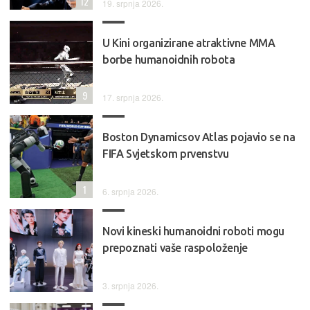
12
19. srpnja 2026.
U Kini organizirane atraktivne MMA
borbe humanoidnih robota
9
17. srpnja 2026.
Boston Dynamicsov Atlas pojavio se na
FIFA Svjetskom prvenstvu
1
6. srpnja 2026.
Novi kineski humanoidni roboti mogu
prepoznati vaše raspoloženje
3. srpnja 2026.