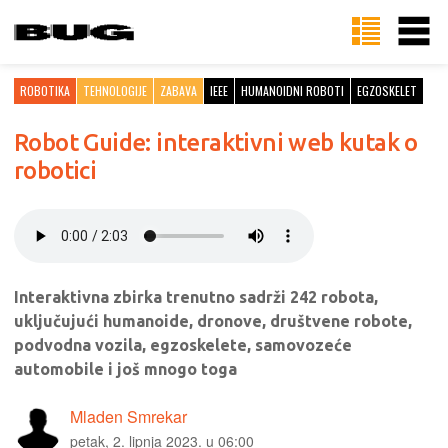
ROBOTIKA
TEHNOLOGIJE
ZABAVA
IEEE
HUMANOIDNI ROBOTI
EGZOSKELET
Robot Guide: interaktivni web kutak o
robotici
Interaktivna zbirka trenutno sadrži 242 robota,
uključujući humanoide, dronove, društvene robote,
podvodna vozila, egzoskelete, samovozeće
automobile i još mnogo toga
Mladen Smrekar
petak, 2. lipnja 2023. u 06:00