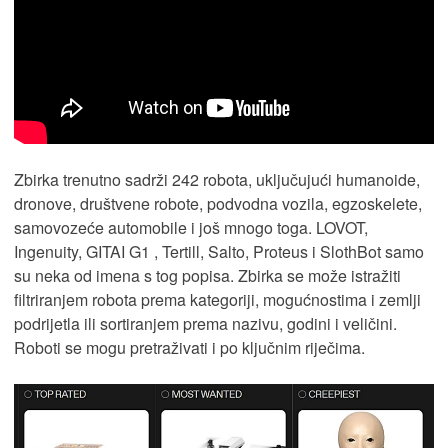
Zbirka trenutno sadrži 242 robota, uključujući humanoide,
dronove, društvene robote, podvodna vozila, egzoskelete,
samovozeće automobile i još mnogo toga. LOVOT,
Ingenuity, GITAI G1 , Tertill, Salto, Proteus i SlothBot samo
su neka od imena s tog popisa. Zbirka se može istražiti
filtriranjem robota prema kategoriji, mogućnostima i zemlji
podrijetla ili sortiranjem prema nazivu, godini i veličini.
Roboti se mogu pretraživati i po ključnim riječima.