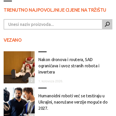
TRENUTNO NAJPOVOLJNIJE CIJENE NA TRŽIŠTU
VEZANO
Nakon dronova i routera, SAD
ograničava i uvoz stranih robota i
invertera
2
1. kolovoza 2026.
Humanoidni roboti već se testiraju u
Ukrajini, naoružane verzije moguće do
2027.