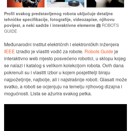
Profil svakog predstavljenog robota uključuje detaljne
tehničke specifikacije, fotografije, videozapise, njihovu
povijest, a neki sadrže i interaktivne elemente
ROBOTS
GUIDE
Međunarodni institut električnih i elektroničkih inženjera
IEEE
izradio je vlastiti vodič za robote.
Robots Guide
je
interaktivno web mjesto posvećeno robotici, u sklopu kojeg
se nalazi i katalog s velikom kolekcijom robota. Ovih dana
pokrenuli su i vlastiti izbor u kojem posjetitelji biraju
najpoželjnije, najbolje, ali i najstrašnije roboti. Glasati može
svatko, a roboti se ocjenjuju na temelju njihovog dizajna i
mogućnosti. Lista se ažurira svakog petka.