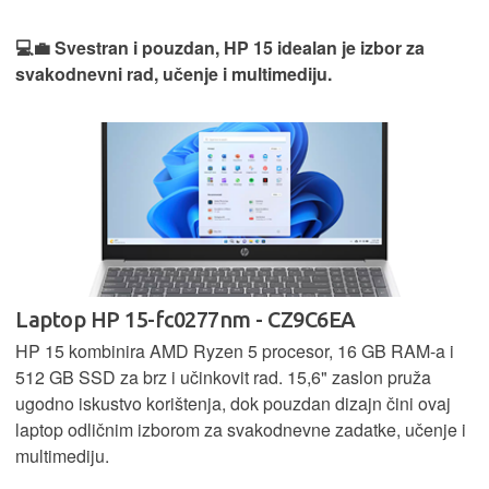
💻💼 Svestran i pouzdan, HP 15 idealan je izbor za
svakodnevni rad, učenje i multimediju.
Laptop HP 15-fc0277nm - CZ9C6EA
HP 15 kombinira AMD Ryzen 5 procesor, 16 GB RAM-a i
512 GB SSD za brz i učinkovit rad. 15,6" zaslon pruža
ugodno iskustvo korištenja, dok pouzdan dizajn čini ovaj
laptop odličnim izborom za svakodnevne zadatke, učenje i
multimediju.