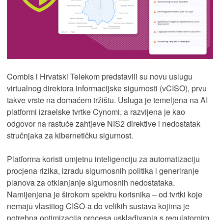
Combis i Hrvatski Telekom predstavili su novu uslugu
virtualnog direktora informacijske sigurnosti (vCISO), prvu
takve vrste na domaćem tržištu. Usluga je temeljena na AI
platformi izraelske tvrtke Cynomi, a razvijena je kao
odgovor na rastuće zahtjeve NIS2 direktive i nedostatak
stručnjaka za kibernetičku sigurnost.
Platforma koristi umjetnu inteligenciju za automatizaciju
procjena rizika, izradu sigurnosnih politika i generiranje
planova za otklanjanje sigurnosnih nedostataka.
Namijenjena je širokom spektru korisnika – od tvrtki koje
nemaju vlastitog CISO-a do velikih sustava kojima je
potrebna optimizacija procesa usklađivanja s regulatornim