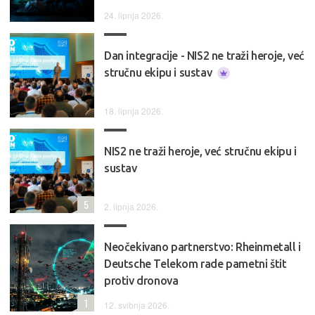
24. lipnja 2026.
Dan integracije - NIS2 ne traži heroje, već
stručnu ekipu i sustav
18. lipnja 2026.
NIS2 ne traži heroje, već stručnu ekipu i
sustav
5
2. lipnja 2026.
Neočekivano partnerstvo: Rheinmetall i
Deutsche Telekom rade pametni štit
protiv dronova
1
12. svibnja 2026.