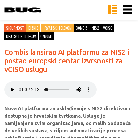
SIGURNOST
BIZNIS
HRVATSKI TELEKOM
COMBIS
NIS2
VCISO
DEUTSCHE TELEKOM
CYNOMI
Combis lansirao AI platformu za NIS2 i
postao europski centar izvrsnosti za
vCISO uslugu
Nova AI platforma za usklađivanje s NIS2 direktivom
dostupna je hrvatskim tvrtkama. Usluga je
namijenjena svim organizacijama, od malih poduzeća
do velikih sustava, s ciljem automatizacije procesa