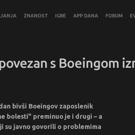
LJANJA
ZNANOST
IGRE
APP DANA
FORUM
E
č povezan s Boeingom i
dan bivši Boeingov zaposlenik
 bolesti" preminuo je i drugi – a
oji su javno govorili o problemima