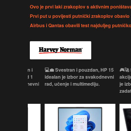
Ovo je prvi laki zrakoplov s aktivnim poništa
Prvi put u povijesti putnički zrakoplov obavio l
Airbus i Qantas obavili test najduljeg putničko
ouzdan i
💻💼 Svestran i pouzdan, HP 15
🎮🚀 Snažan
deaPad 1
idealan je izbor za svakodnevni
akciju, Acer
svakodnevni
rad, učenje i multimediju.
je izbor za 
žno
zadatke be