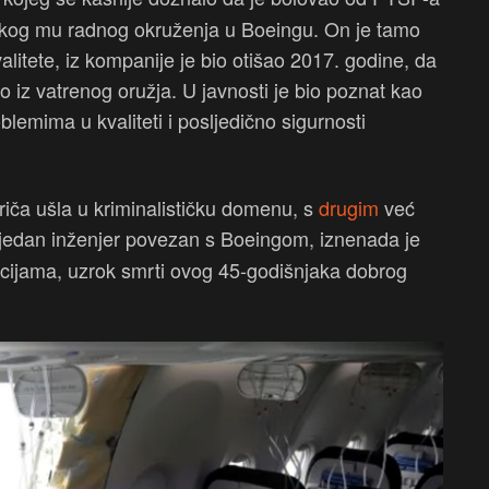
jskog mu radnog okruženja u Boeingu. On je tamo
alitete, iz kompanije je bio otišao 2017. godine, da
o iz vatrenog oružja. U javnosti je bio poznat kao
blemima u kvaliteti i posljedično sigurnosti
riča ušla u kriminalističku domenu, s
drugim
već
š jedan inženjer povezan s Boeingom, iznenada je
cijama, uzrok smrti ovog 45-godišnjaka dobrog