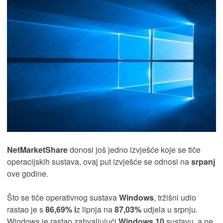
NetMarketShare
donosi još jedno izvješće koje se tiče
operacijskih sustava, ovaj put izvješće se odnosi na
srpanj
ove godine.
Što se tiče operativnog sustava
Windows
, tržišni udio
rastao je s
86,69% i
z lipnja na
87,03%
udjela u srpnju.
Windows je rastao zahvaljujući
Windows 10
sustavu, a ne