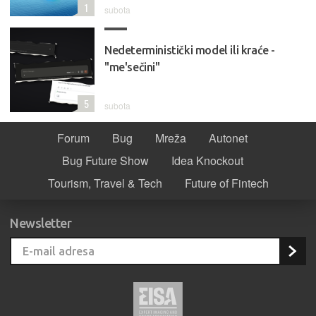
1
subota
Nedeterministički model ili kraće -
"me'sečini"
5
subota
Forum
Bug
Mreža
Autonet
Bug Future Show
Idea Knockout
Tourism, Travel & Tech
Future of Fintech
Newsletter