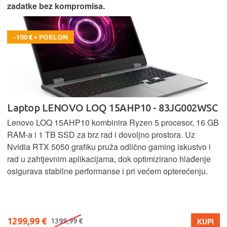
zadatke bez kompromisa.
-100 € + POKLON
Laptop LENOVO LOQ 15AHP10 - 83JG002WSC
Lenovo LOQ 15AHP10 kombinira Ryzen 5 procesor, 16 GB
RAM-a i 1 TB SSD za brz rad i dovoljno prostora. Uz
Nvidia RTX 5050 grafiku pruža odlično gaming iskustvo i
rad u zahtjevnim aplikacijama, dok optimizirano hlađenje
osigurava stabilne performanse i pri većem opterećenju.
1299,99 €
KUPI
1399,99 €