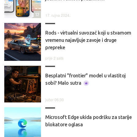
12
17. rujna 2024.
Rods - virtualni suvozač koji u stvarnom
vremenu najavljuje zavoje i druge
prepreke
prije 2 sata
Besplatni "frontier" model u vlastitoj
sobi? Malo sutra
jučer 06:30
Microsoft Edge ukida podršku za starije
blokatore oglasa