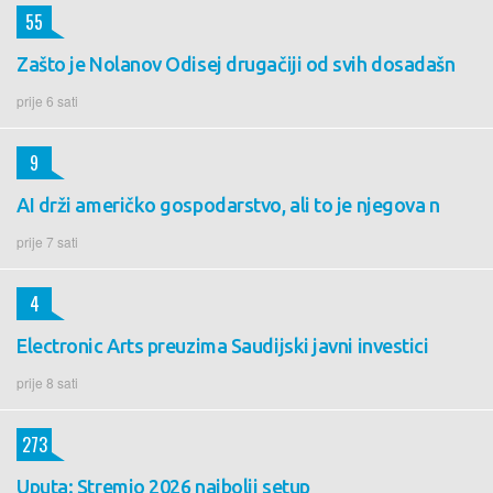
55
Zašto je Nolanov Odisej drugačiji od svih dosadašn
prije 6 sati
9
AI drži američko gospodarstvo, ali to je njegova n
prije 7 sati
4
Electronic Arts preuzima Saudijski javni investici
prije 8 sati
273
Uputa: Stremio 2026 najbolji setup