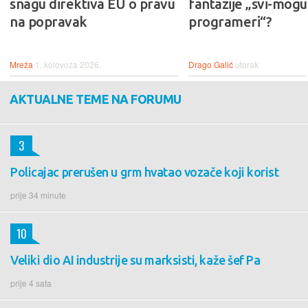
snagu direktiva EU o pravu
fantazije „svi-mogu-
na popravak
programeri“?
Mreža
1. kolovoza 2026.
Drago Galić
utorak
AKTUALNE TEME NA FORUMU
3
Policajac prerušen u grm hvatao vozače koji korist
prije 34 minute
10
Veliki dio AI industrije su marksisti, kaže šef Pa
prije 4 sata