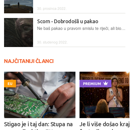
30. prosinca 2022.
Scorn - Dobrodošli u pakao
Ne baš pakao u pravom smislu te riječi, ali biomehanički svijet kakav nam predstavlja Scorn, svakako je jedno od najimpresivnijih horor okruženja iz kojeg smo u dugotrajnoj gamerskoj karijeri pokušali pronaći izlaz
30. studenog 2022.
NAJČITANIJI ČLANCI
EU
PREMIUM
Stigao je i taj dan: Stupa na
Je li više došao kraj