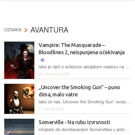
AVANTURA
OZNAKA
Vampire: The Masquerade –
Bloodlines 2, neispunjena očekivanja
Iako je riječ o solidnom akcijskom naslovu na temu vampira, vjerni fanovi Bloodlinesa vjerojatno će željeti što prije zaboraviti na ovaj nastavak i ponovno zaigrati original
29. studenog 2025.
„Uncover the Smoking Gun” – puno
dima, malo vatre
Iako će vas „Uncover the Smoking Gun” svojom nesvakidašnjom igraćom mehanikom na prvu definitivno privući, jednom kada ga odigrate teško da ćete mu se ponovno vraćati.
21. srpnja 2024.
Somerville - Na rubu izvrsnosti
Umjesto da dovršavanjem Somervillea u jedno popodne zaključimo ovu priču i posvetimo se drugim zanimacijama, družili smo se s njime još nekoliko dana pokušavajući proniknuti "čudan" završetak