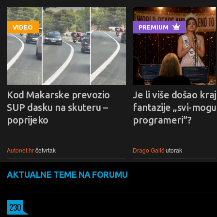
VIDEO
PREMIUM
Kod Makarske prevozio
Je li više došao kraj
SUP dasku na skuteru –
fantazije „svi-mogu-
poprijeko
programeri“?
Autonet.hr
četvrtak
Drago Galić
utorak
AKTUALNE TEME NA FORUMU
230