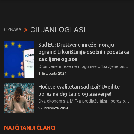
CILJANI OGLASI
OZNAKA
Sud EU: Društvene mreže moraju
ograničiti korištenje osobnih podataka
za ciljane oglase
Društvene mreže ne mogu sve pribavljene osobne podatke upotrebljavati u svrhu ciljanog oglašavanja, presudio je najviši sud u EU, ograničavajući tako i opseg i vremensko trajanje korištenja osobnih podatka
4. listopada 2024.
Hoćete kvalitetan sadržaj? Uvedite
porez na digitalno oglašavanje!
Dva ekonomista MIT-a predlažu fiksni porez od 50% za tvrtke kojima godišnji prihod od digitalnih oglasa prelazi 500 milijuna dolara
27. kolovoza 2024.
NAJČITANIJI ČLANCI