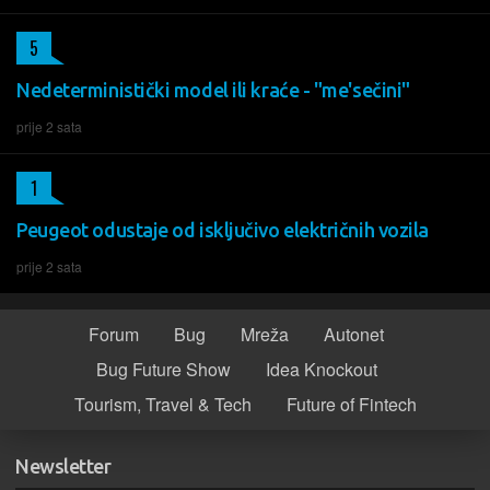
5
Nedeterministički model ili kraće - "me'sečini"
prije 2 sata
1
Peugeot odustaje od isključivo električnih vozila
prije 2 sata
Forum
Bug
Mreža
Autonet
Bug Future Show
Idea Knockout
Tourism, Travel & Tech
Future of Fintech
Newsletter