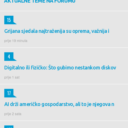
AKTUALNE TEME NA FORUMU
15
Grijana sjedala najtraženija su oprema, važnija i
prije 19 minuta
4
Digitalno ili fizičko: Što gubimo nestankom diskov
prije 1 sat
17
AI drži američko gospodarstvo, ali to je njegova n
prije 2 sata