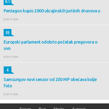
477
Pentagon kupio 2000 ukrajinskih jurišnih dronova u
prije 3 sata
99
Europski parlament odobrio početak pregovora o
uvo
prije 4 sata
4
Samsungov novi senzor od 200 MP obećava bolje
foto
prije 4 sata
Forum
Bug
Mreža
Autonet