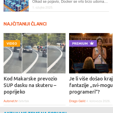
Otkad se pojavio, Docker se vrlo brzo udomaćio među profesionalcima i računalnim entuzijastima, i to pogotovo među onima koji se bave razvojem softvera, omogućujući da se jednostavno, umjesto potrebe da se virtualizira cijeli operacijski sustav na tradicionalan način, stvaraju kontejneri koji omogućuju razvoj, implementaciju i pokretanje aplikacija u izoliranim okruženjima. Premda će to najviše koristiti razvojnim inženjerima i profesionalcima, to ne znači da nema vrlo korisnih i zanimljivih rješenja namijenjenih kućnim korisnicima…
1. ožujka 2025.
NAJČITANIJI ČLANCI
VIDEO
PREMIUM
Kod Makarske prevozio
Je li više došao kraj
SUP dasku na skuteru –
fantazije „svi-mogu-
poprijeko
programeri“?
Autonet.hr
četvrtak
Drago Galić
4. kolovoza 2026.