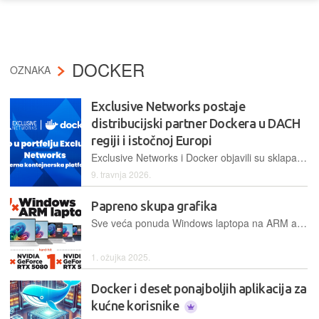
DOCKER
OZNAKA
Exclusive Networks postaje
distribucijski partner Dockera u DACH
regiji i istočnoj Europi
Exclusive Networks i Docker objavili su sklapanje distribucijskog partnerstva za DACH regiju
9. travnja 2026.
Papreno skupa grafika
Sve veća ponuda Windows laptopa na ARM arhitekturi potaknula nas je da im posvetimo temu broja, ali bez daljnjeg glavni hard-hit ovog broja su nove Nvidijine kartice, koje smo imali prilike isprobati u Bug Labu
1. ožujka 2025.
Docker i deset ponajboljih aplikacija za
kućne korisnike