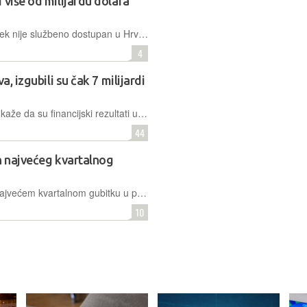
 više od milijardu dolara
Appleov streaming servis koji još uvijek nije službeno dostupan u Hrvatskoj, Apple TV Plus, gubi više od milijardu dolara godišnje
4
a, izgubili su čak 7 milijardi
Izvršni direktor Intela, Pat Gelsinger, kaže da su financijski rezultati u 2023. posljedica prethodnih grešaka u poslovanju tvrtke
44
n najvećeg kvartalnog
Intel je prošlog mjeseca izvijestio o najvećem kvartalnom gubitku u povijesti. Neto gubitak u prvom tromjesečju iznosio je 2,8 milijardi američkih dolara, a prihod je pao za 36%.
10