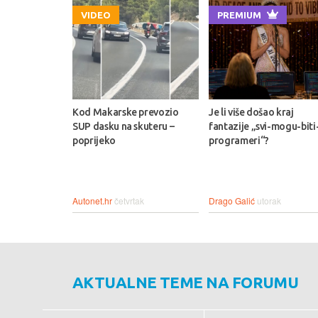
VIDEO
PREMIUM
Kod Makarske prevozio
Je li više došao kraj
SUP dasku na skuteru –
fantazije „svi-mogu-biti
poprijeko
programeri“?
Autonet.hr
četvrtak
Drago Galić
utorak
AKTUALNE TEME NA FORUMU