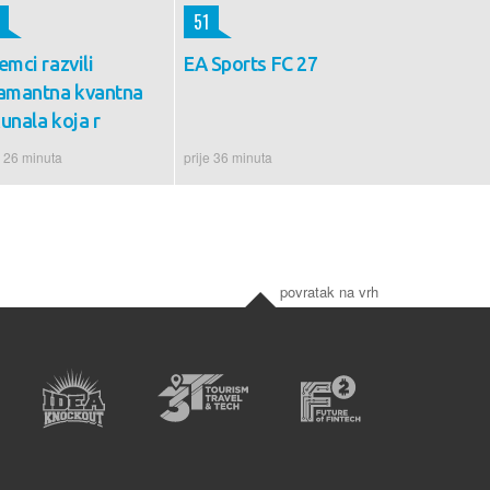
51
emci razvili
EA Sports FC 27
jamantna kvantna
unala koja r
e 26 minuta
prije 36 minuta
povratak na vrh