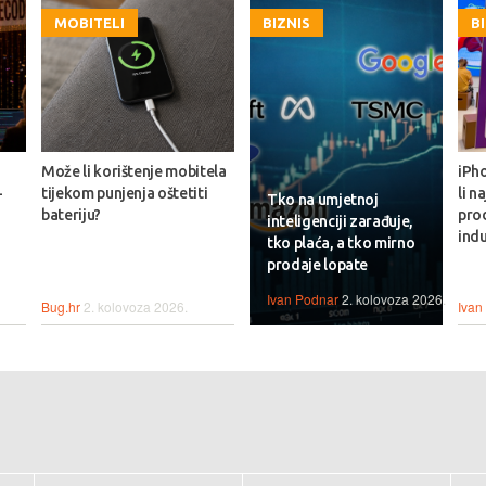
MOBITELI
BIZNIS
B
Može li korištenje mobitela
iPho
-
tijekom punjenja oštetiti
li n
Tko na umjetnoj
bateriju?
prod
inteligenciji zarađuje,
indu
tko plaća, a tko mirno
prodaje lopate
Ivan Podnar
2. kolovoza 2026.
Bug.hr
2. kolovoza 2026.
Ivan