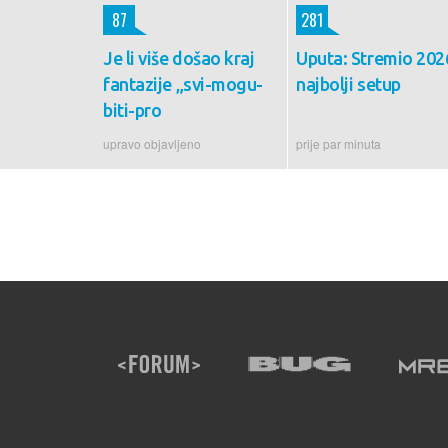
87
281
Je li više došao kraj
Uputa: Stremio 202
fantazije „svi-mogu-
najbolji setup
biti-pro
upravo objavljeno
prije par minuta