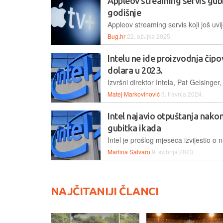
Appleov streaming servis gubi
godišnje
Bug.hr
22. ožujka 2025.
Intelu ne ide proizvodnja čipov
dolara u 2023.
Matej Markovinović
3. travnja 2024.
Intel najavio otpuštanja nako
gubitka ikada
Martina Salvaro
9. svibnja 2023.
NAJČITANIJI ČLANCI