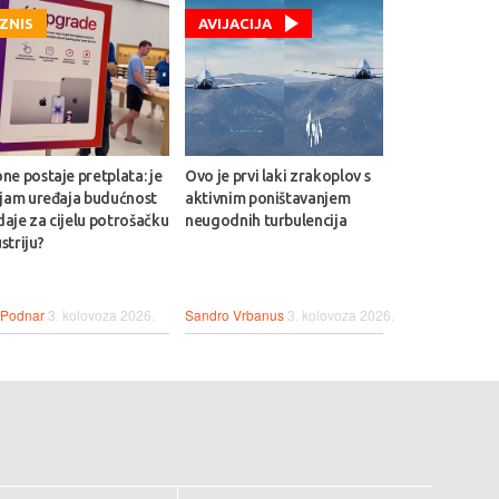
IZNIS
AVIJACIJA
ne postaje pretplata: je
Ovo je prvi laki zrakoplov s
ajam uređaja budućnost
aktivnim poništavanjem
aje za cijelu potrošačku
neugodnih turbulencija
striju?
 Podnar
3. kolovoza 2026.
Sandro Vrbanus
3. kolovoza 2026.