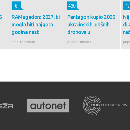
6
420
17
6
RAMagedon: 2027. bi
Pentagon kupio 2000
Nij
mogla biti najgora
ukrajinskih jurišnih
di
godina nest
dronova u
rač
prije 16 minuta
prije 21 minutu
prij