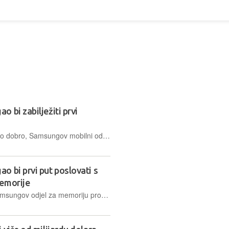
 bi zabilježiti prvi
Iako se serija Galaxy S26 prodaje vrlo dobro, Samsungov mobilni odjel mogao bi prvi put u povijesti završiti kvartal s gubitkom, što se nije dogodilo ni 2016. tijekom afere zapaljivih baterija u Galaxy Noteu 7
 bi prvi put poslovati s
memorije
Dok mobilni segment trpi pritisak, Samsungov odjel za memoriju profitira od rasta cijena i bilježi rekordne rezultate