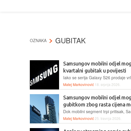
GUBITAK
OZNAKA
Samsungov mobilni odjel mogao
kvartalni gubitak u povijesti
Matej Markovinović
18. srpnja 2026.
Samsungov mobilni odjel mogao
gubitkom zbog rasta cijena 
Matej Markovinović
25. travnja 2026.