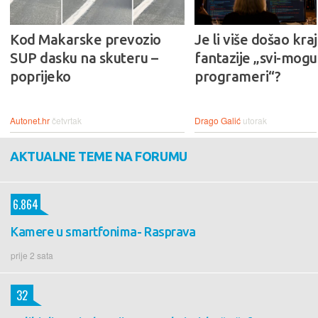
Kod Makarske prevozio
Je li više došao kraj
SUP dasku na skuteru –
fantazije „svi-mogu-
poprijeko
programeri“?
Autonet.hr
četvrtak
Drago Galić
utorak
AKTUALNE TEME NA FORUMU
6.864
Kamere u smartfonima- Rasprava
prije 2 sata
32