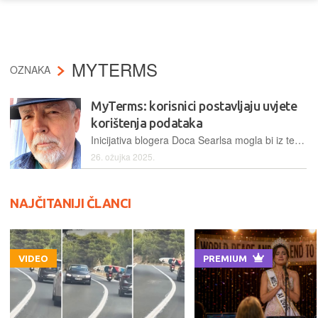
MYTERMS
OZNAKA
MyTerms: korisnici postavljaju uvjete
korištenja podataka
Inicijativa blogera Doca Searlsa mogla bi iz temelja promijeniti način upravljanja digitalnom privatnošću
26. ožujka 2025.
NAJČITANIJI ČLANCI
VIDEO
PREMIUM