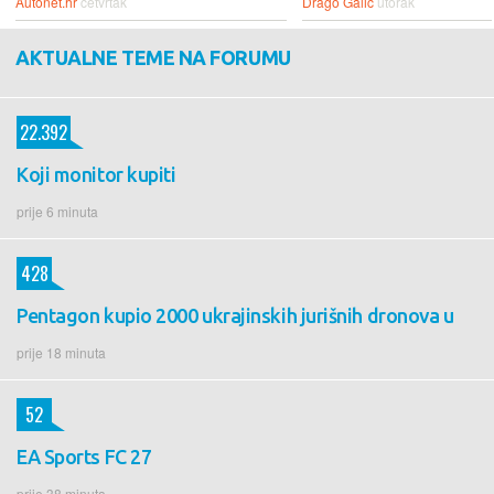
Autonet.hr
četvrtak
Drago Galić
utorak
AKTUALNE TEME NA FORUMU
22.392
Koji monitor kupiti
prije 6 minuta
428
Pentagon kupio 2000 ukrajinskih jurišnih dronova u
prije 18 minuta
52
EA Sports FC 27
prije 38 minuta