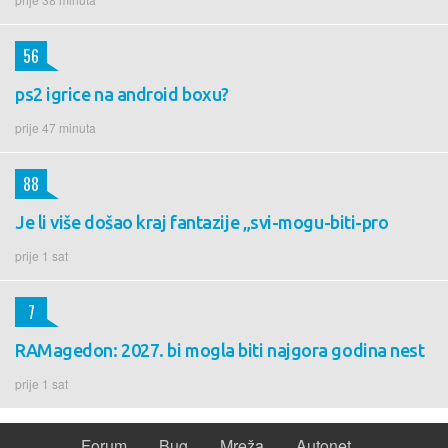
56
ps2 igrice na android boxu?
prije 47 minuta
88
Je li više došao kraj fantazije „svi-mogu-biti-pro
prije 1 sat
7
RAMagedon: 2027. bi mogla biti najgora godina nest
prije 1 sat
Forum
Bug
Mreža
Autonet