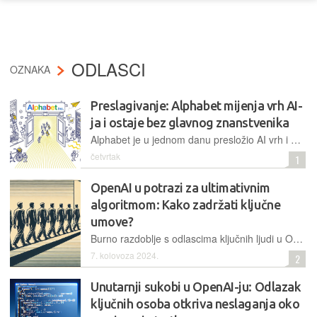
ODLASCI
OZNAKA
Preslagivanje: Alphabet mijenja vrh AI-
ja i ostaje bez glavnog znanstvenika
Alphabet je u jednom danu presložio AI vrh i ostao bez Jeffa Deana, čovjeka koji je gradio infrastrukturu na kojoj Google stoji. Mijenja se zapovjedni lanac, ali i financira vlastite bivše zaposlenike kako bi negdje drugdje pokušali ono što unutar tvrtke, očito, nije išlo dovoljno brzo
četvrtak
1
OpenAI u potrazi za ultimativnim
algoritmom: Kako zadržati ključne
umove?
Burno razdoblje s odlascima ključnih ljudi u OpenAI se nastavlja i mnogi se pitaju: ima li OpenAI snage da balansira između inovacija, stabilnosti vodstva i odgovornog razvoja umjetne inteligencije?
7. kolovoza 2024.
2
Unutarnji sukobi u OpenAI-ju: Odlazak
ključnih osoba otkriva neslaganja oko