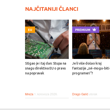
NAJČITANIJI ČLANCI
EU
PREMIUM
Stigao je i taj dan: Stupa na
Je li više došao kraj
snagu direktiva EU o pravu
fantazije „svi-mogu-biti
na popravak
programeri“?
Mreža
1. kolovoza 2026.
Drago Galić
utorak