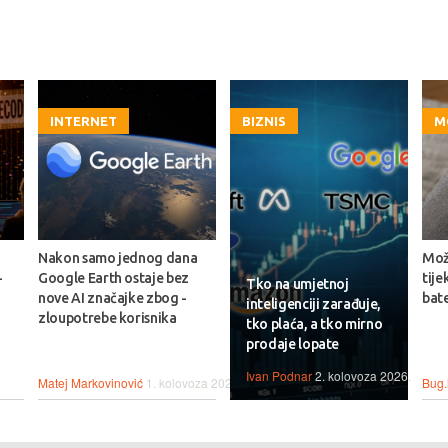
INTERNET
BIZNIS
M
Nakon samo jednog dana
Može
-
Google Earth ostaje bez
tije
Tko na umjetnoj
nove AI značajke zbog -
bate
inteligenciji zarađuje,
zloupotrebe korisnika
tko plaća, a tko mirno
prodaje lopate
Ivan Podnar
2. kolovoza 2026.
Matej Markovinović
1. kolovoza 2026.
Bug.