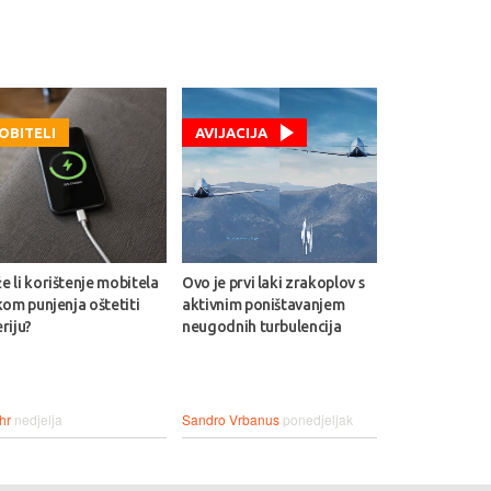
OBITELI
AVIJACIJA
 li korištenje mobitela
Ovo je prvi laki zrakoplov s
kom punjenja oštetiti
aktivnim poništavanjem
riju?
neugodnih turbulencija
hr
nedjelja
Sandro Vrbanus
ponedjeljak