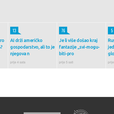
13
76
5
oro
AI drži američko
Je li više došao kraj
Ru
%?
gospodarstvo, ali to je
fantazije „svi-mogu-
je
njegova n
biti-pro
gl
prije 4 sata
prije 5 sati
prije