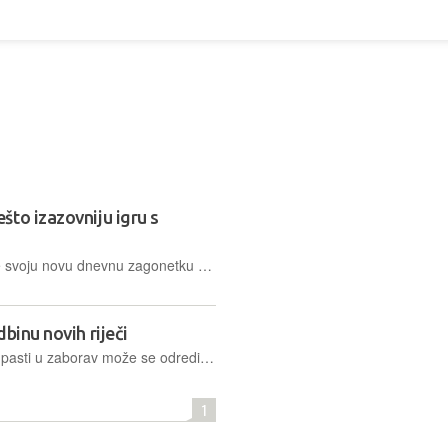
to izazovniju igru s
Autor hit web igre Wordle, lansirao je svoju novu dnevnu zagonetku s riječima inspiriranu kriptičnim križaljkama, koja igračima nudi složenije izazove i zahtijeva dublje poznavanje engleskog jezika
binu novih riječi
Hoće li neka nova riječ zaživjeti ili će pasti u zaborav može se odrediti prema broju veza koje na društvenim mrežama imaju oni koji ih šire
1