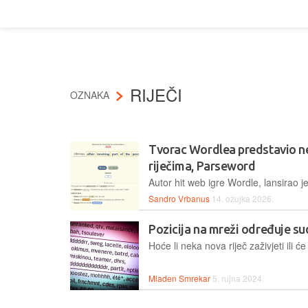
RIJEČI
OZNAKA
Tvorac Wordlea predstavio neš
riječima, Parseword
Sandro Vrbanus
14. ožujka 2026.
Pozicija na mreži određuje sud
Mladen Smrekar
5. rujna 2024.