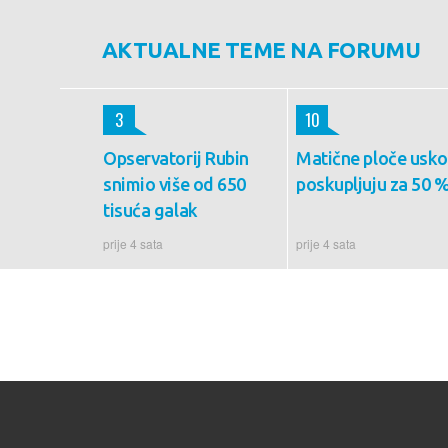
AKTUALNE TEME NA FORUMU
3
10
Opservatorij Rubin
Matične ploče usk
snimio više od 650
poskupljuju za 50 
tisuća galak
prije 4 sata
prije 4 sata