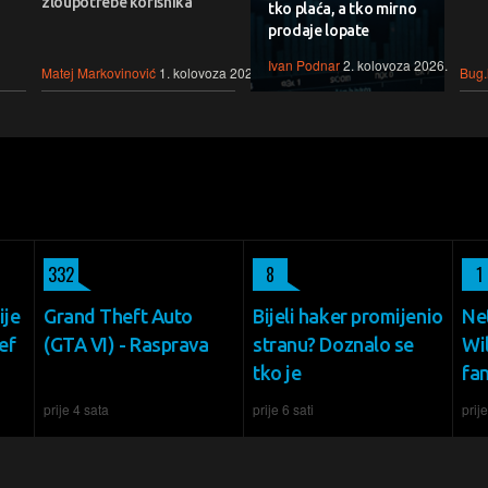
zloupotrebe korisnika
tko plaća, a tko mirno
prodaje lopate
Ivan Podnar
2. kolovoza 2026.
Matej Markovinović
1. kolovoza 2026.
Bug.
332
8
1
ije
Grand Theft Auto
Bijeli haker promijenio
Net
ef
(GTA VI) - Rasprava
stranu? Doznalo se
Wil
tko je
fa
prije 4 sata
prije 6 sati
prije