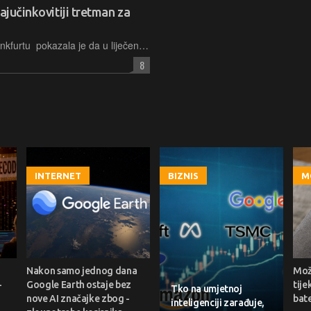
ajučinkovitiji tretman za
Studija Goetheovog sveučilišta u Frankfurtu pokazala je da u liječenju najbolje funkcionira kombinirani pristup koji uključuje i kognitivno bihevioralnu terapiju
8
INTERNET
BIZNIS
M
Nakon samo jednog dana
Može
-
Google Earth ostaje bez
tije
Tko na umjetnoj
nove AI značajke zbog -
bate
inteligenciji zarađuje,