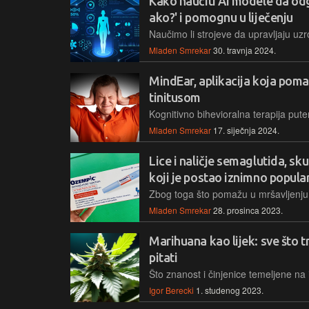
Kako naučiti AI modele da odg
ako?' i pomognu u liječenju
Mladen Smrekar
30. travnja 2024.
MindEar, aplikacija koja poma
tinitusom
Mladen Smrekar
17. siječnja 2024.
Lice i naličje semaglutida, sku
koji je postao iznimno popula
Mladen Smrekar
28. prosinca 2023.
Marihuana kao lijek: sve što 
pitati
Igor Berecki
1. studenog 2023.