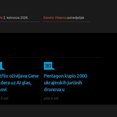
hr
2. kolovoza 2026.
Sandro Vrbanus
ponedjeljak
383
flix oživljava Gene
Pentagon kupio 2000
dera uz AI glas,
ukrajinskih jurišnih
novi
dronova u
 6 sati
prije 6 sati