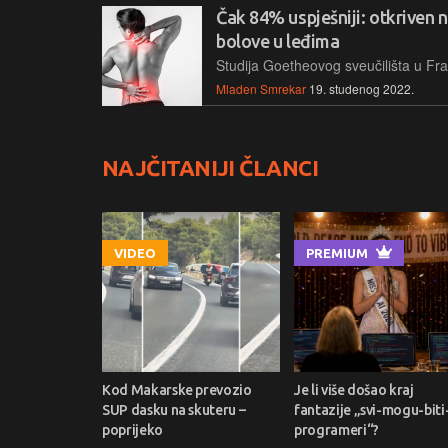
Čak 84% uspješniji: otkriven n
bolove u leđima
Mladen Smrekar
19. studenog 2022.
NAJČITANIJI ČLANCI
VIDEO
PREMIUM
Kod Makarske prevozio
Je li više došao kraj
SUP dasku na skuteru –
fantazije „svi-mogu-biti
poprijeko
programeri“?