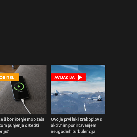
OBITELI
AVIJACIJA
 li korištenje mobitela
Ovo je prvi laki zrakoplov s
kom punjenja oštetiti
aktivnim poništavanjem
riju?
neugodnih turbulencija