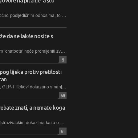
ovore na pitanje 'a što
Naučimo li strojeve da upravljaju uzročno-posljedičnim odnosima, to bi medicinske tretmane učinilo sigurnijim, učinkovitijim i osobnijim
že da se lakše nosite s
Kognitivno bihevioralna terapija putem 'chatbota' neće promijeniti zvuk zvonjave u ušima, ali vam može pomoći da se prilagodite i naučite živjeti s njom
9
pog lijeka protiv pretilosti
ran
Zbog toga što pomažu u mršavljenju, GLP-1 lijekovi dokazano smanjuju i simptome zatajenja srca i rizik od srčanog i moždanog udara, zbog čega ih je časopis Science proglasio "znastvenim probojem godine"
59
trebate znati, a nemate koga
Što znanost i činjenice temeljene na istraživačkim dokazima kažu o potencijalnoj koristi od uporabe kanabisa u svrhu liječenja ili olakšavanja simptoma nekih bolesti ili medicinskih stanja
61