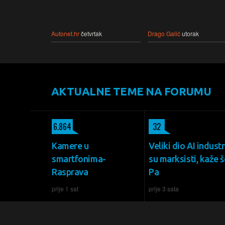
Autonet.hr
četvrtak
Drago Galić
utorak
AKTUALNE TEME NA FORUMU
6.864
32
Kamere u
Veliki dio AI industr
smartfonima-
su marksisti, kaže š
Rasprava
Pa
prije 1 sat
prije 3 sata