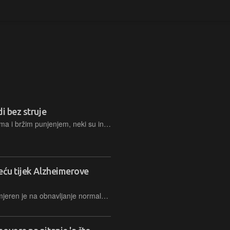
i bez struje
U svijetu opsjednutom manjim čipovima i bržim punjenjem, neki su inženjeri odlučili krenuti drugim putem
eću tijek Alzheimerove
Inovativni pristup liječenju bolesti usmjeren je na obnavljanje normalne funkcije vaskularnog sustava i daje odlične rezultate, zasad na miševima