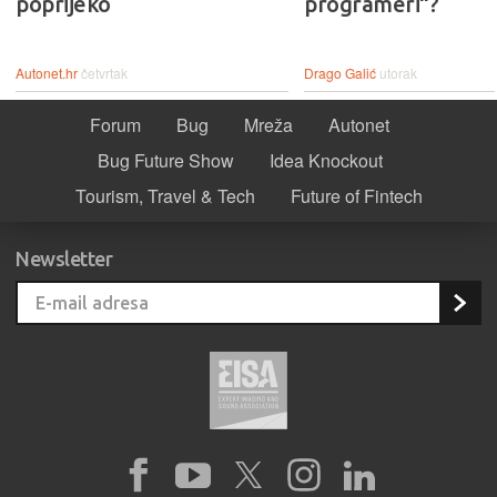
poprijeko
programeri“?
Autonet.hr
četvrtak
Drago Galić
utorak
Forum
Bug
Mreža
Autonet
Bug Future Show
Idea Knockout
Tourism, Travel & Tech
Future of Fintech
Newsletter