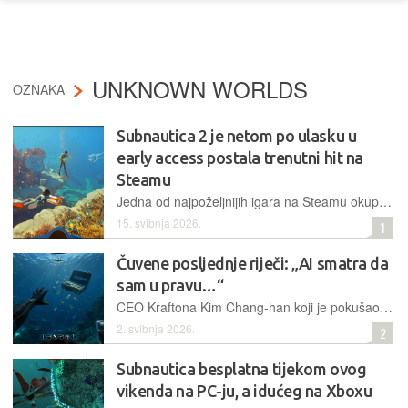
UNKNOWN WORLDS
OZNAKA
Subnautica 2 je netom po ulasku u
early access postala trenutni hit na
Steamu
Jedna od najpoželjnijih igara na Steamu okupila je impresivan broj igrača i ostvarila milijunsku prodaju u samo sat vremena nakon pokretanja programa ranog pristupa
15. svibnja 2026.
1
Čuvene posljednje riječi: „AI smatra da
sam u pravu…“
CEO Kraftona Kim Chang-han koji je pokušao izvrdati svoje obveze prema tvorcima Subnautice nije poseban po tome što je CEO, već po tome što je upao u aktualnu zamku za sociopate – vjeruje chatbotu koji mu kaže da je genijalan
2. svibnja 2026.
2
Subnautica besplatna tijekom ovog
vikenda na PC-ju, a idućeg na Xboxu