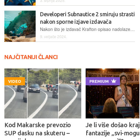
3. srpnja 2025.
Developeri Subnautice 2 smiruju strasti
nakon sporne izjave izdavača
Nakon što je izdavač Krafton opisao nadolazeću Subnauticu 2 kao "game as a service", uslijedila je žestoka reakcija igrača zbog čega su morali intervenirati autori igre negiranjem takvog modela
9. veljače 2024.
NAJČITANIJI ČLANCI
VIDEO
PREMIUM
Kod Makarske prevozio
Je li više došao kraj
SUP dasku na skuteru –
fantazije „svi-mogu-