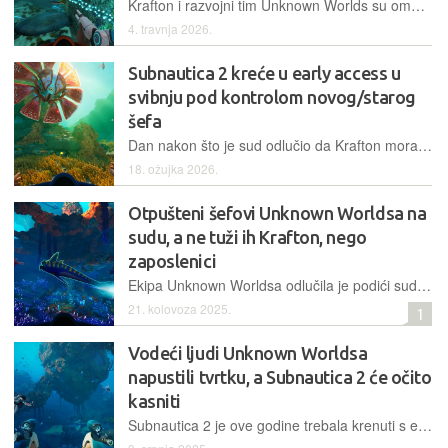
Krafton i razvojni tim Unknown Worlds su omogućili besplatno igranje prve Subnautice do 6. travnja na Epic Games Storeu i Steamu, a idući vikend takvu će priliku dobiti vlasnici Xboxa
4. travnja 2026.
Subnautica 2 kreće u early access u
svibnju pod kontrolom novog/starog
šefa
Dan nakon što je sud odlučio da Krafton mora vratiti Teda Gilla na poziciju šefa Unknown Worldsa, najavljen je ulazak Subnautice 2 u program ranog pristupa
18. ožujka 2026.
Otpušteni šefovi Unknown Worldsa na
sudu, a ne tuži ih Krafton, nego
zaposlenici
Ekipa Unknown Worldsa odlučila je podići sudsku tužbu protiv trojice bivših šefova jer su prije odlaska navodno ukrali povjerljive materijale, uključujući one vezane za Subnauticu 2
21. kolovoza 2025.
1
Vodeći ljudi Unknown Worldsa
napustili tvrtku, a Subnautica 2 će očito
kasniti
Subnautica 2 je ove godine trebala krenuti s early accessom, no uslijed nedavnih internih previranja malo je vjerojatno da ćemo je zaigrati ove godine