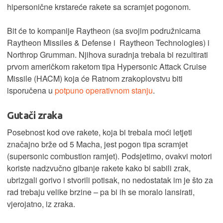
hipersonične krstareće rakete sa scramjet pogonom.
Bit će to kompanije Raytheon (sa svojim podružnicama
Raytheon Missiles & Defense i Raytheon Technologies) i
Northrop Grumman. Njihova suradnja trebala bi rezultirati
prvom američkom raketom tipa Hypersonic Attack Cruise
Missile (HACM) koja će Ratnom zrakoplovstvu biti
isporučena u
potpuno operativnom stanju
.
Gutači zraka
Posebnost kod ove rakete, koja bi trebala moći letjeti
značajno brže od 5 Macha, jest pogon tipa scramjet
(supersonic combustion ramjet). Podsjetimo, ovakvi motori
koriste nadzvučno gibanje rakete kako bi sabili zrak,
ubrizgali gorivo i stvorili potisak, no nedostatak im je što za
rad trebaju velike brzine – pa bi ih se moralo lansirati,
vjerojatno, iz zraka.