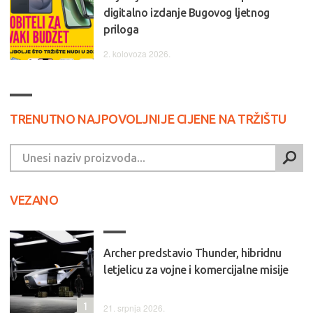
digitalno izdanje Bugovog ljetnog
priloga
2. kolovoza 2026.
TRENUTNO NAJPOVOLJNIJE CIJENE NA TRŽIŠTU
VEZANO
Archer predstavio Thunder, hibridnu
letjelicu za vojne i komercijalne misije
1
21. srpnja 2026.