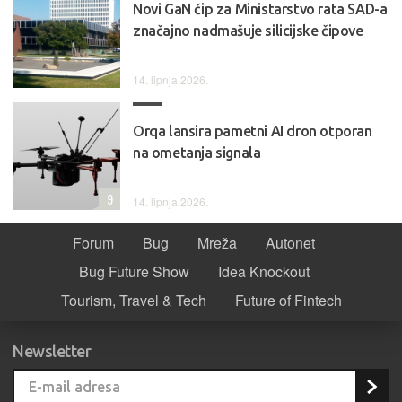
Novi GaN čip za Ministarstvo rata SAD-a
značajno nadmašuje silicijske čipove
14. lipnja 2026.
Orqa lansira pametni AI dron otporan
na ometanja signala
9
14. lipnja 2026.
Forum
Bug
Mreža
Autonet
Bug Future Show
Idea Knockout
Tourism, Travel & Tech
Future of Fintech
Newsletter