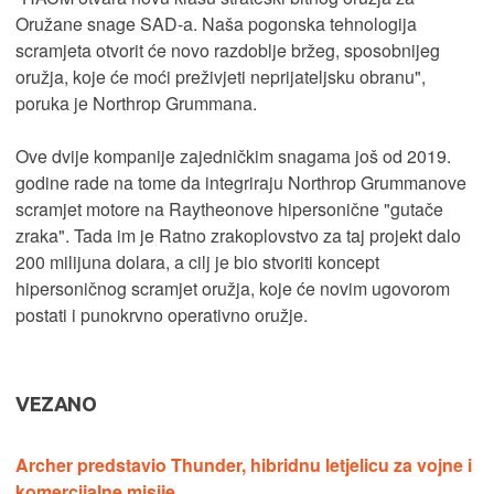
Oružane snage SAD-a. Naša pogonska tehnologija
scramjeta otvorit će novo razdoblje bržeg, sposobnijeg
oružja, koje će moći preživjeti neprijateljsku obranu",
poruka je Northrop Grummana.
Ove dvije kompanije zajedničkim snagama još od 2019.
godine rade na tome da integriraju Northrop Grummanove
scramjet motore na Raytheonove hipersonične "gutače
zraka". Tada im je Ratno zrakoplovstvo za taj projekt dalo
200 milijuna dolara, a cilj je bio stvoriti koncept
hipersoničnog scramjet oružja, koje će novim ugovorom
postati i punokrvno operativno oružje.
VEZANO
Archer predstavio Thunder, hibridnu letjelicu za vojne i
komercijalne misije