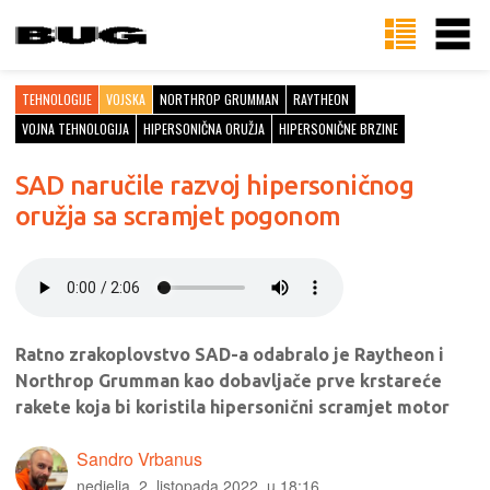
TEHNOLOGIJE
VOJSKA
NORTHROP GRUMMAN
RAYTHEON
VOJNA TEHNOLOGIJA
HIPERSONIČNA ORUŽJA
HIPERSONIČNE BRZINE
SAD naručile razvoj hipersoničnog
oružja sa scramjet pogonom
Ratno zrakoplovstvo SAD-a odabralo je Raytheon i
Northrop Grumman kao dobavljače prve krstareće
rakete koja bi koristila hipersonični scramjet motor
Sandro Vrbanus
nedjelja, 2. listopada 2022. u 18:16