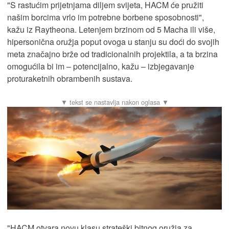
"S rastućim prijetnjama diljem svijeta, HACM će pružiti
našim borcima vrlo im potrebne borbene sposobnosti",
kažu iz Raytheona. Letenjem brzinom od 5 Macha ili više,
hipersonična oružja poput ovoga u stanju su doći do svojih
meta značajno brže od tradicionalnih projektila, a ta brzina
omogućila bi im – potencijalno, kažu – izbjegavanje
proturaketnih obrambenih sustava.
"HACM otvara novu klasu strateški bitnog oružja za