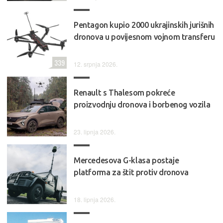
Pentagon kupio 2000 ukrajinskih jurišnih
dronova u povijesnom vojnom transferu
339
12. srpnja 2026.
Renault s Thalesom pokreće
proizvodnju dronova i borbenog vozila
23. lipnja 2026.
Mercedesova G-klasa postaje
platforma za štit protiv dronova
18. lipnja 2026.