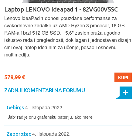
Laptop LENOVO Ideapad 1 - 82VG00V5SC
Lenovo IdeaPad 1 donosi pouzdane performanse za
svakodnevne zadatke uz AMD Ryzen 3 procesor, 16 GB
RAM-a i brzi 512 GB SSD. 15,6" zaslon pruža ugodno
iskustvo rada i preglednosti, dok lagan i jednostavan dizajn
čini ovaj laptop idealnim za učenje, posao i osnovnu
multimediju.
579,99 €
KUPI
ZADNJI KOMENTARI NA FORUMU
4. listopada 2022.
Gebirgs
Jab' radije onu grafensku bateriju, ako mere
4. listopada 2022.
Zaporožac