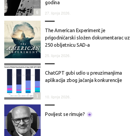
godina
6
27. lipnja 2026.
The American Experiment je
prigodničarski složen dokumentarac uz
250 obljetnicu SAD-a
25. lipnja 2026.
ChatGPT gubi udio u preuzimanjima
aplikacija zbog jačanja konkurencije
1
10. lipnja 2026.
Povijest se rimuje?