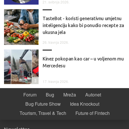
21. svibnja 2026.
TasteBot - koristi generativnu umjetnu
inteligenciju kako bi ponudio recepte za
ukusna jela
26. travnja 2026.
Kinez pokopan kao car – u voljenom mu
Mercedesu
3
17. travnja 2026.
Forum
Bug
Mreža
Autonet
Bug Future Show
Idea Knockout
Tourism, Travel & Tech
Future of Fintech