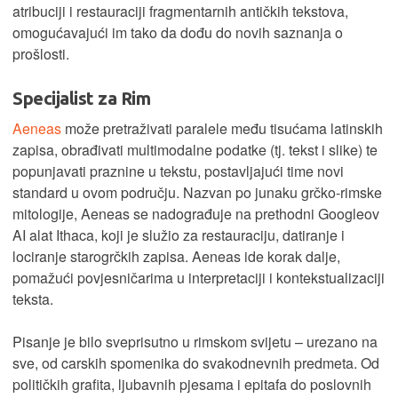
atribuciji i restauraciji fragmentarnih antičkih tekstova,
omogućavajući im tako da dođu do novih saznanja o
prošlosti.
Specijalist za Rim
Aeneas
može pretraživati paralele među tisućama latinskih
zapisa, obrađivati multimodalne podatke (tj. tekst i slike) te
popunjavati praznine u tekstu, postavljajući time novi
standard u ovom području. Nazvan po junaku grčko-rimske
mitologije, Aeneas se nadograđuje na prethodni Googleov
AI alat Ithaca, koji je služio za restauraciju, datiranje i
lociranje starogrčkih zapisa. Aeneas ide korak dalje,
pomažući povjesničarima u interpretaciji i kontekstualizaciji
teksta.
Pisanje je bilo sveprisutno u rimskom svijetu – urezano na
sve, od carskih spomenika do svakodnevnih predmeta. Od
političkih grafita, ljubavnih pjesama i epitafa do poslovnih