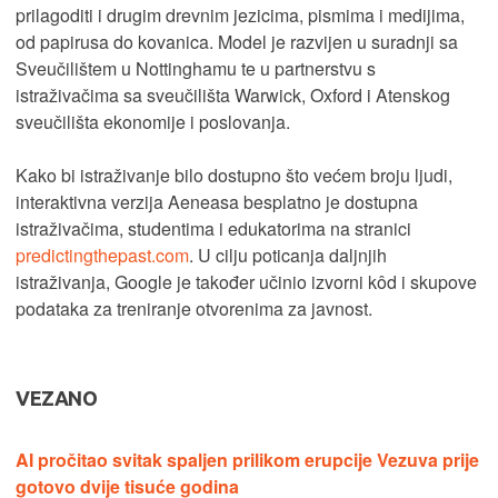
prilagoditi i drugim drevnim jezicima, pismima i medijima,
od papirusa do kovanica. Model je razvijen u suradnji sa
Sveučilištem u Nottinghamu te u partnerstvu s
istraživačima sa sveučilišta Warwick, Oxford i Atenskog
sveučilišta ekonomije i poslovanja.
Kako bi istraživanje bilo dostupno što većem broju ljudi,
interaktivna verzija Aeneasa besplatno je dostupna
istraživačima, studentima i edukatorima na stranici
predictingthepast.com
. U cilju poticanja daljnjih
istraživanja, Google je također učinio izvorni kôd i skupove
podataka za treniranje otvorenima za javnost.
VEZANO
AI pročitao svitak spaljen prilikom erupcije Vezuva prije
gotovo dvije tisuće godina