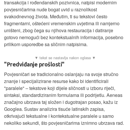
transakcija i rođendanskih pozivnica, natpisi modernim
povjesničarima nude bogat uvid u raznolikost
svakodnevnog života. Međutim, ti su tekstovi često
fragmentarni, oštećeni vremenskim uvjetima ili namjerno
uništeni, zbog čega su njihova restauracija i datiranje
gotovo nemogući bez kontekstualnih informacija, posebno
prilikom usporedbe sa sličnim natpisima.
"Predviđanje prošlosti"
Povjesničari se tradicionalno oslanjaju na svoje stručno
znanje i specijalizirane resurse kako bi identificirali
"paralele" – tekstove koji dijele sličnosti u izboru riječi,
sintaksi, standardiziranim formulama ili podrijetlu. Aeneas
značajno ubrzava taj složen i dugotrajan posao, kažu iz
Googlea. Sustav analizira tisuće latinskih zapisa,
otkrivajući tekstualne i kontekstualne paralele u samo
nekoliko sekundi, što povjesničarima iznimno ubrzava rad.