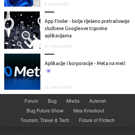
13
9. srpnja 2026.
App Finder - bolje riješeno pretraživanje
službene Googleove trgovine
aplikacijama
27. svibnja 2026.
Aplikacije i korporacije - Meta na meti
25. svibnja 2026.
Forum
Bug
Mreža
Autonet
Bug Future Show
Idea Knockout
Tourism, Travel & Tech
Future of Fintech