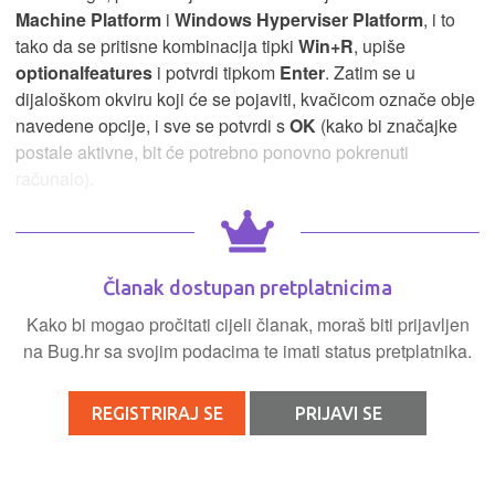
Machine Platform
i
Windows Hyperviser Platform
,
i to
tako da se pritisne kombinacija tipki
Win+R
, upiše
optionalfeatures
i potvrdi tipkom
Enter
. Zatim se u
dijaloškom okviru koji će se pojaviti, kvačicom označe obje
navedene opcije, i sve se potvrdi s
OK
(kako bi značajke
postale aktivne, bit će potrebno ponovno pokrenuti
računalo).
Članak dostupan pretplatnicima
Kako bi mogao pročitati cijeli članak, moraš biti prijavljen
na Bug.hr sa svojim podacima te imati status pretplatnika.
REGISTRIRAJ SE
PRIJAVI SE