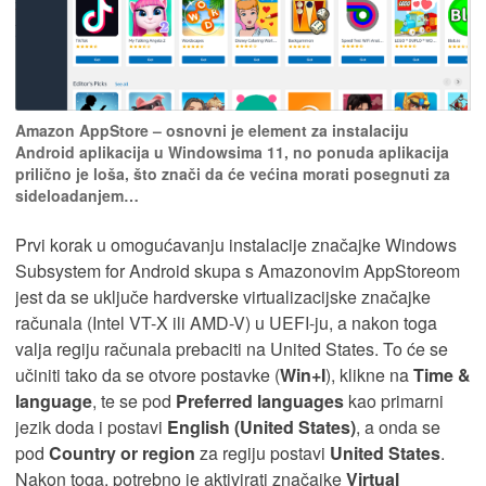
Amazon AppStore – osnovni je element za instalaciju
Android aplikacija u Windowsima 11, no ponuda aplikacija
prilično je loša, što znači da će većina morati posegnuti za
sideloadanjem…
Prvi korak u omogućavanju instalacije značajke Windows
Subsystem for Android skupa s Amazonovim AppStoreom
jest da se uključe hardverske virtualizacijske značajke
računala (Intel VT-X ili AMD-V) u UEFI-ju, a nakon toga
valja regiju računala prebaciti na United States. To će se
učiniti tako da se otvore postavke (
Win+I
), klikne na
Time &
language
, te se pod
Preferred languages
kao primarni
jezik doda i postavi
English (United States)
, a onda se
pod
Country or region
za regiju postavi
United States
.
Nakon toga, potrebno je aktivirati značajke
Virtual