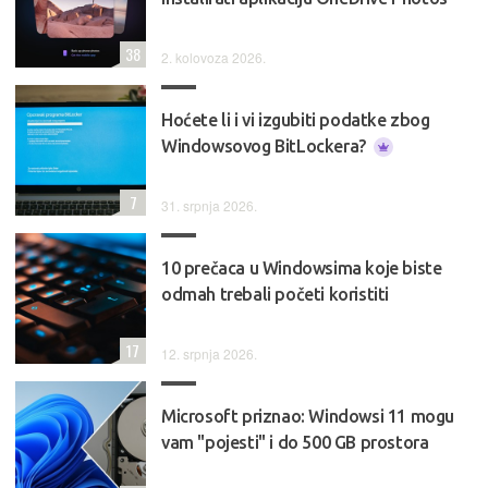
38
2. kolovoza 2026.
Hoćete li i vi izgubiti podatke zbog
Windowsovog BitLockera?
7
31. srpnja 2026.
10 prečaca u Windowsima koje biste
odmah trebali početi koristiti
17
12. srpnja 2026.
Microsoft priznao: Windowsi 11 mogu
vam "pojesti" i do 500 GB prostora