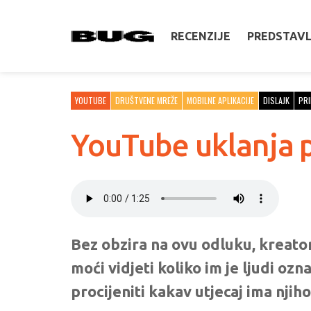
RECENZIJE
PREDSTAV
YOUTUBE
DRUŠTVENE MREŽE
MOBILNE APLIKACIJE
DISLAJK
PRI
YouTube uklanja p
Bez obzira na ovu odluku, kreator
moći vidjeti koliko im je ljudi ozn
procijeniti kakav utjecaj ima njih