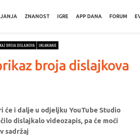
LJANJA
ZNANOST
IGRE
APP DANA
FORUM
E
KAZ BROJA DISLAJKOVA
UKLANJANJE
rikaz broja dislajkova
i će i dalje u odjeljku YouTube Studio
ačilo dislajkalo videozapis, pa će moći
ov sadržaj