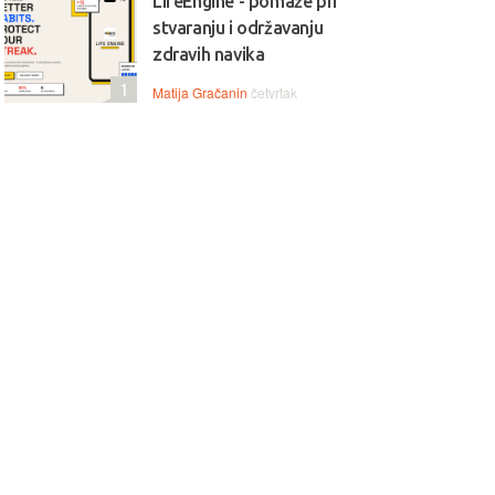
LifeEngine - pomaže pri
stvaranju i održavanju
zdravih navika
1
Matija Gračanin
četvrtak