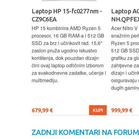
Ideapad
Laptop HP 15-fc0277nm -
Laptop AC
CZ9C6EA
NH.QPFEX
nosi
HP 15 kombinira AMD Ryzen 5
Acer Nitro V 
e za
procesor, 16 GB RAM-a i 512 GB
snažnim pe
e uz AMD
SSD za brz i učinkovit rad. 15,6"
Ryzen 5 pro
6 GB RAM-a i
zaslon pruža ugodno iskustvo
512 GB SSD
6" zaslon
korištenja, dok pouzdan dizajn
grafiku za gl
 rada i
čini ovaj laptop odličnim izborom
zahtjevne z
n i
za svakodnevne zadatke, učenje i
dizajn i učin
ni ovaj
multimediju.
osiguravaju 
enje, posao i
dugih gaming
679,99 €
999,99 €
KUPI
KUPI
ZADNJI KOMENTARI NA FORU