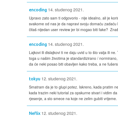
14. studenog 2021.
encoding
Upravo zato sam ti odgovorio - nije idealno, ali je k
svakome od nas je da napravi svoju domaću zadaću ka
čitaš nijedan user review jer bi mogao biti fake? Znaš
14. studenog 2021.
encoding
Lajkovi ili dislajkovi ti ne daju uvid u to što valja ili
toga u našim životima je standardizirano / normirano, 
da će neki posao biti obavljen kako treba, a ne fušerski
12. studenog 2021.
tokyu
Smatram da je to glupi potez. Iskreno, kada pratim nek
kada trazim neki tutorial za opskurne stvari i vidim da 
rjesenje, a sto smece na koje ne zelim gubiti vrijeme. 
12. studenog 2021.
Neflix