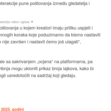
nterakcije pune poštovanja između gledatelja i
štovanja u kojem kreatori imaju priliku uspjeti i
 mnogih koraka koje poduzimamo da bismo nastavili
 nije završen i nastavit ćemo još ulagati“,
ale sa sakrivanjem „ocjena“ na platformama, pa
ibnja mogu ukloniti prikaz broja lajkova, kako bi
li usredotočiti na sadržaj koji gledaju.
u 2025. godini