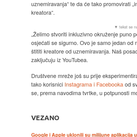
uznemiravanja“ te da će tako promovirati „i
kreatora“.
„Želimo stvoriti inkluzivno okruženje puno po
osjećati se sigurno. Ovo je samo jedan od
štititi kreatore od uznemiravanja. Naš posao
zaključuju iz YouTubea.
Društvene mreže još su prije eksperimentir
tako korisnici
Instagrama i Facebooka
od sv
se, prema navodima tvrtke, u potpunosti mog
VEZANO
Google i Apple uklonili su milijune aplikacija 