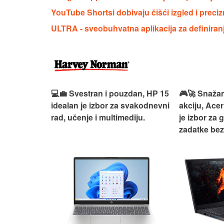
YouTube Shortsi dobivaju čišći izgled i preciz
ULTRA - sveobuhvatna aplikacija za definiranj
ouzdan i
💻💼 Svestran i pouzdan, HP 15
🎮🚀 Snažan
deaPad 1
idealan je izbor za svakodnevni
akciju, Acer
svakodnevni
rad, učenje i multimediju.
je izbor za 
žno
zadatke be