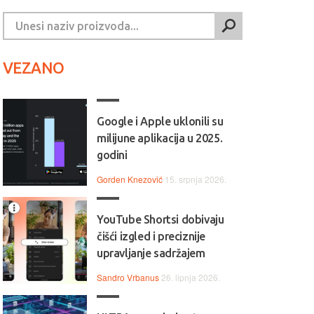
VEZANO
Google i Apple uklonili su
milijune aplikacija u 2025.
godini
Gorden Knezović
15. srpnja 2026.
YouTube Shortsi dobivaju
čišći izgled i preciznije
upravljanje sadržajem
Sandro Vrbanus
26. lipnja 2026.