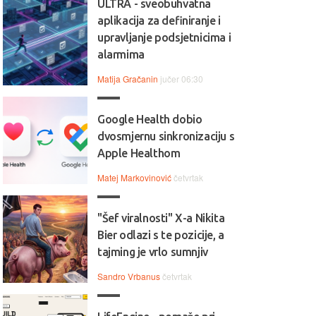
ULTRA - sveobuhvatna
aplikacija za definiranje i
upravljanje podsjetnicima i
alarmima
Matija Gračanin
jučer 06:30
Google Health dobio
dvosmjernu sinkronizaciju s
Apple Healthom
Matej Markovinović
četvrtak
"Šef viralnosti" X-a Nikita
Bier odlazi s te pozicije, a
tajming je vrlo sumnjiv
Sandro Vrbanus
četvrtak