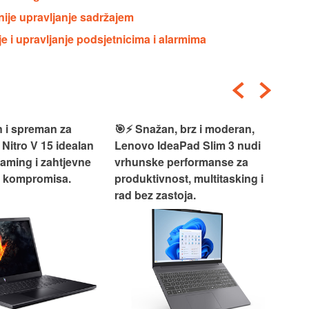
nije upravljanje sadržajem
e i upravljanje podsjetnicima i alarmima
 i spreman za
🎯⚡ Snažan, brz i moderan,
💻
 Nitro V 15 idealan
Lenovo IdeaPad Slim 3 nudi
2‑i
gaming i zahtjevne
vrhunske performanse za
vrh
z kompromisa.
produktivnost, multitasking i
uži
rad bez zastoja.
-