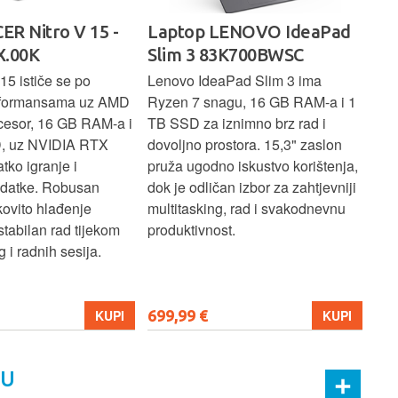
ER Nitro V 15 -
Laptop LENOVO IdeaPad
La
.00K
Slim 3 83K700BWSC
83
15 ističe se po
Lenovo IdeaPad Slim 3 ima
Len
rformansama uz AMD
Ryzen 7 snagu, 16 GB RAM-a i 1
U7 
cesor, 16 GB RAM-a i
TB SSD za iznimno brz rad i
SSD
, uz NVIDIA RTX
dovoljno prostora. 15,3" zaslon
zasl
atko igranje i
pruža ugodno iskustvo korištenja,
koj
adatke. Robusan
dok je odličan izbor za zahtjevniji
lap
kovito hlađenje
multitasking, rad i svakodnevnu
pro
stabilan rad tijekom
produktivnost.
 i radnih sesija.
699,99 €
206
KUPI
KUPI
MU