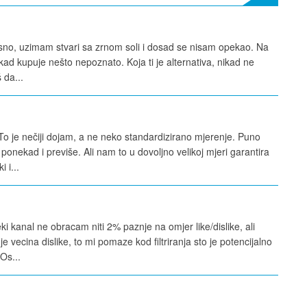
orisno, uzimam stvari sa zrnom soli i dosad se nisam opekao. Na
d kupuje nešto nepoznato. Koja ti je alternativa, nikad ne
 da...
 ne. To je nečiji dojam, a ne neko standardizirano mjerenje. Puno
ponekad i previše. Ali nam to u dovoljno velikoj mjeri garantira
 i...
i kanal ne obracam niti 2% paznje na omjer like/dislike, ali
je vecina dislike, to mi pomaze kod filtriranja sto je potencijalno
Os...