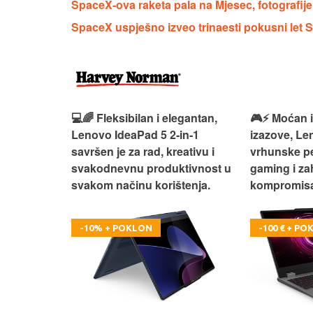
SpaceX-ova raketa pala na Mjesec, fotografij
SpaceX uspješno izveo trinaesti pokusni let 
 – premium
💻🌈 Fleksibilan i elegantan,
🎮⚡ Moćan 
ija i
Lenovo IdeaPad 5 2‑in‑1
izazove, L
e za rad i
savršen je za rad, kreativu i
vrhunske p
omisa!
svakodnevnu produktivnost u
gaming i za
svakom načinu korištenja.
kompromisa
-10% + POKLON
-100 € + P