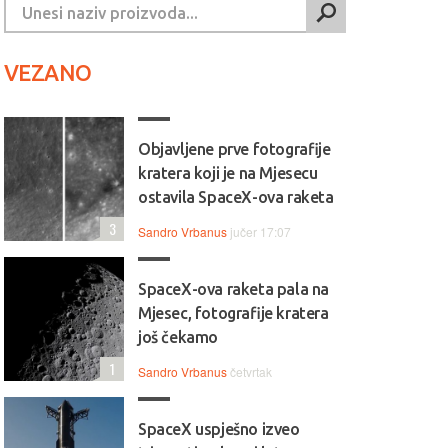
VEZANO
Objavljene prve fotografije
kratera koji je na Mjesecu
ostavila SpaceX-ova raketa
3
Sandro Vrbanus
jučer 17:07
SpaceX-ova raketa pala na
Mjesec, fotografije kratera
još čekamo
1
Sandro Vrbanus
četvrtak
SpaceX uspješno izveo