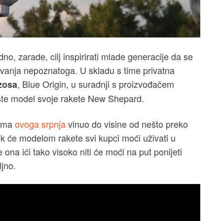
dno, zarade, cilj inspirirati mlade generacije da se
aživanja nepoznatoga. U skladu s time privatna
, Blue Origin, u suradnji s proizvođačem
zosa
ržište model svoje rakete New Shepard.
cima
ovoga srpnja
vinuo do visine od nešto preko
ok će modelom rakete svi kupci moći uživati u
ona ići tako visoko niti će moći na put ponijeti
ljno.