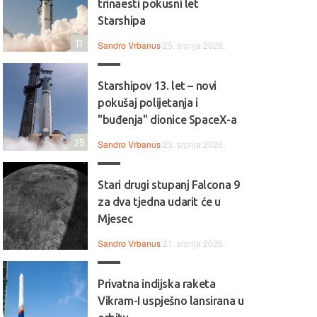
trinaesti pokusni let
Starshipa
11
Sandro Vrbanus
25. srpnja 2026.
Starshipov 13. let – novi
pokušaj polijetanja i
"buđenja" dionice SpaceX-a
29
Sandro Vrbanus
23. srpnja 2026.
Stari drugi stupanj Falcona 9
za dva tjedna udarit će u
Mjesec
Sandro Vrbanus
21. srpnja 2026.
Privatna indijska raketa
Vikram-I uspješno lansirana u