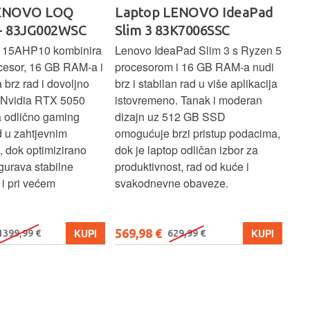
LENOVO LOQ
Laptop LENOVO IdeaPad
La
- 83JG002WSC
Slim 3 83K7006SSC
1 
 15AHP10 kombinira
Lenovo IdeaPad Slim 3 s Ryzen 5
Len
cesor, 16 GB RAM-a i
procesorom i 16 GB RAM-a nudi
pou
brz rad i dovoljno
brz i stabilan rad u više aplikacija
sva
z Nvidia RTX 5050
istovremeno. Tanak i moderan
Ryz
a odlično gaming
dizajn uz 512 GB SSD
brz
ad u zahtjevnim
omogućuje brzi pristup podacima,
pru
, dok optimizirano
dok je laptop odličan izbor za
pre
gurava stabilne
produktivnost, rad od kuće i
jed
i pri većem
svakodnevne obaveze.
lap
osn
569,98 €
579
KUPI
KUPI
1399,99 €
629,99 €