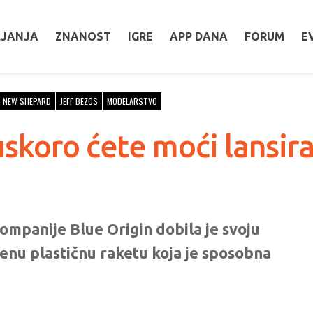
LJANJA
ZNANOST
IGRE
APP DANA
FORUM
E
NEW SHEPARD
JEFF BEZOS
MODELARSTVO
koro ćete moći lansirati
mpanije Blue Origin dobila je svoju
nu plastičnu raketu koja je sposobna