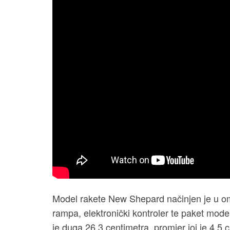
Model rakete New Shepard načinjen je u omj
rampa, elektronički kontroler te paket mode
je duga 26,3 centimetra, promjer joj je 4,5 