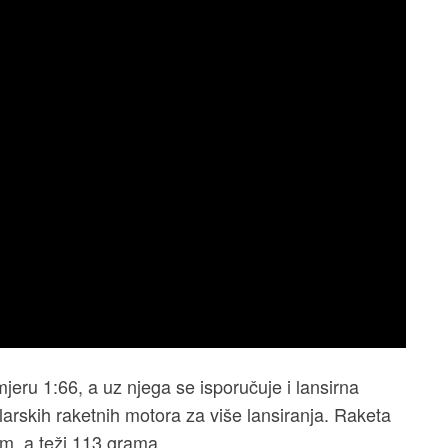
eru 1:66, a uz njega se isporučuje i lansirna
larskih raketnih motora za više lansiranja. Raketa
cm, a teži 113 grama.