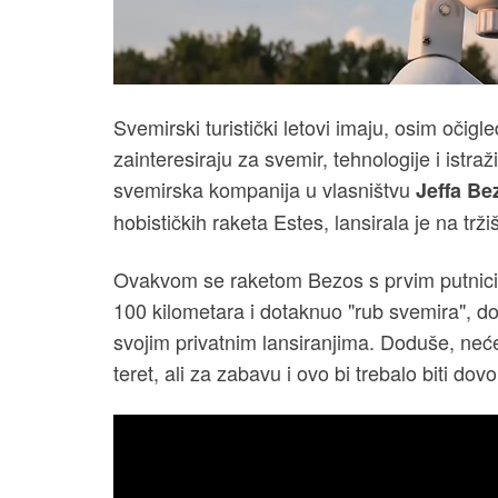
Svemirski turistički letovi imaju, osim očigle
zainteresiraju za svemir, tehnologije i istr
svemirska kompanija u vlasništvu
Jeffa Be
hobističkih raketa Estes, lansirala je na t
Ovakvom se raketom Bezos s prvim putni
100 kilometara i dotaknuo "rub svemira", d
svojim privatnim lansiranjima. Doduše, neće 
teret, ali za zabavu i ovo bi trebalo biti dovo