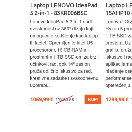
oga 9 -
Laptop LENOVO IdeaPad
Laptop 
5 2-in-1 - 83KR006BSC
15AHP10 
ažan Intel
Lenovo IdeaPad 5 2‑in‑1 nudi
Lenovo LOQ
RAM-a i 1 TB
svestranost uz 360° dizajn koji
Ryzen 5 pro
 rad, uz 14"
omogućuje korištenje kao laptop
1 TB SSD za 
u‑1 dizajn
ili tablet. Opremljen je Intel U5
prostora. U
enje kao
procesorom, 16 GB RAM-a i
grafiku pruž
aksimalnu
prostranim 1 TB SSD‑om za brz i
iskustvo i r
ost.
učinkovit rad, dok 14" zaslon
aplikacijama
pruža odlično iskustvo za rad,
hlađenje osi
kreativne zadatke i svakodnevnu
performanse 
upotrebu.
opterećenju.
1069,99 €
1299,99 €
KUPI
KUPI
1189,99 €