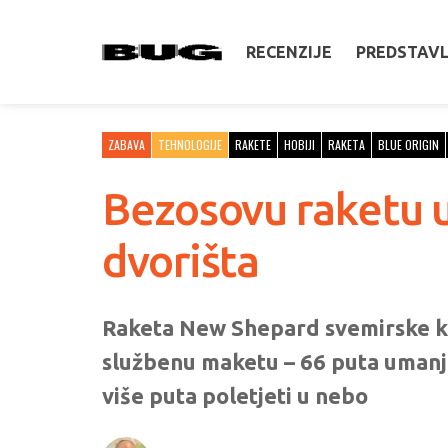
RECENZIJE
PREDSTAV
ZABAVA
TEHNOLOGIJE
RAKETE
HOBIJI
RAKETA
BLUE ORIGIN
Bezosovu raketu us
dvorišta
Raketa New Shepard svemirske ko
službenu maketu – 66 puta umanje
više puta poletjeti u nebo