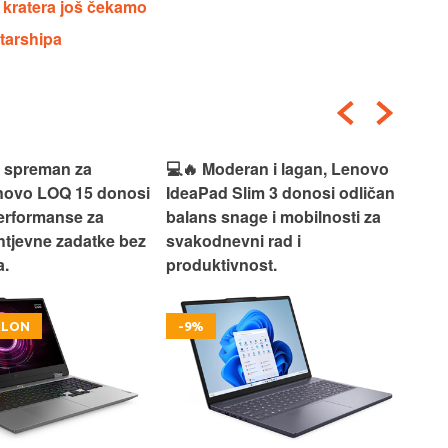
e kratera još čekamo
Starshipa
i spreman za
💻🔥 Moderan i lagan, Lenovo
💻✨
enovo LOQ 15 donosi
IdeaPad Slim 3 donosi odličan
pra
erformanse za
balans snage i mobilnosti za
ide
htjevne zadatke bez
svakodnevni rad i
rad
.
produktivnost.
kor
OKLON
-9%