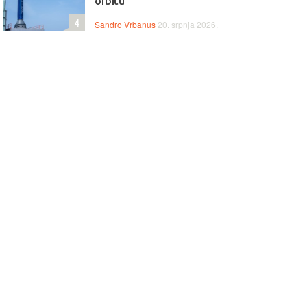
orbitu
4
Sandro Vrbanus
20. srpnja 2026.