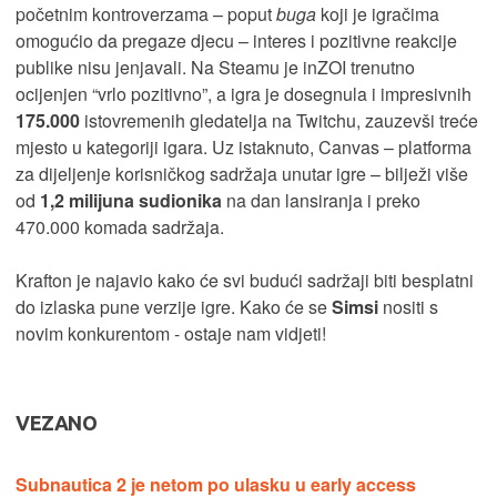
početnim kontroverzama – poput
buga
koji je igračima
omogućio da pregaze djecu – interes i pozitivne reakcije
publike nisu jenjavali. Na Steamu je inZOI trenutno
ocijenjen “vrlo pozitivno”, a igra je dosegnula i impresivnih
175.000
istovremenih gledatelja na Twitchu, zauzevši treće
mjesto u kategoriji igara. Uz istaknuto, Canvas – platforma
za dijeljenje korisničkog sadržaja unutar igre – bilježi više
od
1,2 milijuna sudionika
na dan lansiranja i preko
470.000 komada sadržaja.
Krafton je najavio kako će svi budući sadržaji biti besplatni
do izlaska pune verzije igre. Kako će se
Simsi
nositi s
novim konkurentom - ostaje nam vidjeti!
VEZANO
Subnautica 2 je netom po ulasku u early access