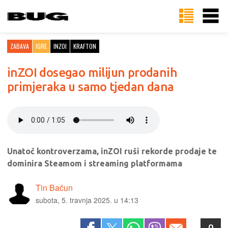
ZABAVA
IGRE
INZOI
KRAFTON
inZOI dosegao milijun prodanih
primjeraka u samo tjedan dana
Unatoč kontroverzama, inZOI ruši rekorde prodaje te
dominira Steamom i streaming platformama
Tin Bačun
subota, 5. travnja 2025. u 14:13