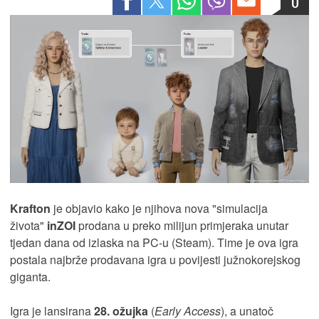
0
Krafton
je objavio kako je njihova nova "simulacija
života"
inZOI
prodana u preko milijun primjeraka unutar
tjedan dana od izlaska na PC-u (Steam). Time je ova igra
postala najbrže prodavana igra u povijesti južnokorejskog
giganta.
Igra je lansirana
28. ožujka
(
Early Access
), a unatoč