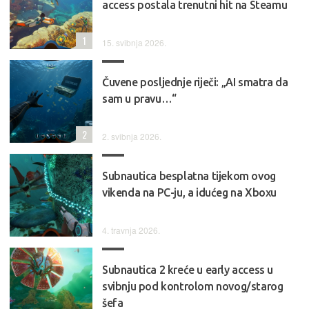
access postala trenutni hit na Steamu
1
15. svibnja 2026.
Čuvene posljednje riječi: „AI smatra da
sam u pravu…“
2
2. svibnja 2026.
Subnautica besplatna tijekom ovog
vikenda na PC-ju, a idućeg na Xboxu
4. travnja 2026.
Subnautica 2 kreće u early access u
svibnju pod kontrolom novog/starog
šefa