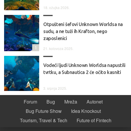
18. ožujka 2026.
Otpušteni šefovi Unknown Worldsa na
sudu, a ne tuži ih Krafton, nego
zaposlenici
1
21. kolovoza 2025.
Vodeći ljudi Unknown Worldsa napustili
tvrtku, a Subnautica 2 će očito kasniti
3. srpnja 2025.
Forum
Bug
Mreža
Autonet
Bug Future Show
Idea Knockout
Tourism, Travel & Tech
Future of Fintech