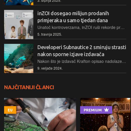
3. srpnja 2025.
inZOI dosegao milijun prodanih
primjeraka u samo tjedan dana
Unatoč kontroverzama, inZOI ruši rekorde prodaje te dominira Steamom i streaming platformama
5. travnja 2025.
Developeri Subnautice 2 smiruju strasti
nakon sporne izjave izdavača
Nakon što je izdavač Krafton opisao nadolazeću Subnauticu 2 kao "game as a service", uslijedila je žestoka reakcija igrača zbog čega su morali intervenirati autori igre negiranjem takvog modela
9. veljače 2024.
NAJČITANIJI ČLANCI
EU
PREMIUM