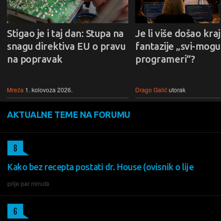
Stigao je i taj dan: Stupa na
Je li više došao kraj
snagu direktiva EU o pravu
fantazije „svi-mogu-
na popravak
programeri“?
Mreža
1. kolovoza 2026.
Drago Galić
utorak
AKTUALNE TEME NA FORUMU
8
Kako bez recepta postati dr. House (ovisnik o lije
prije par minuta
6