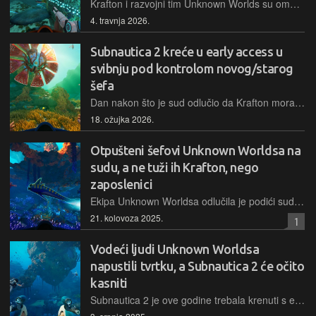
Krafton i razvojni tim Unknown Worlds su omogućili besplatno igranje prve Subnautice do 6. travnja na Epic Games Storeu i Steamu, a idući vikend takvu će priliku dobiti vlasnici Xboxa
4. travnja 2026.
Subnautica 2 kreće u early access u
svibnju pod kontrolom novog/starog
šefa
Dan nakon što je sud odlučio da Krafton mora vratiti Teda Gilla na poziciju šefa Unknown Worldsa, najavljen je ulazak Subnautice 2 u program ranog pristupa
18. ožujka 2026.
Otpušteni šefovi Unknown Worldsa na
sudu, a ne tuži ih Krafton, nego
zaposlenici
Ekipa Unknown Worldsa odlučila je podići sudsku tužbu protiv trojice bivših šefova jer su prije odlaska navodno ukrali povjerljive materijale, uključujući one vezane za Subnauticu 2
21. kolovoza 2025.
1
Vodeći ljudi Unknown Worldsa
napustili tvrtku, a Subnautica 2 će očito
kasniti
Subnautica 2 je ove godine trebala krenuti s early accessom, no uslijed nedavnih internih previranja malo je vjerojatno da ćemo je zaigrati ove godine