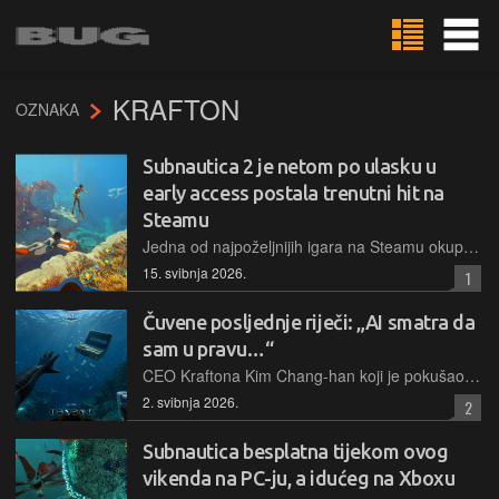
KRAFTON
OZNAKA
Subnautica 2 je netom po ulasku u
early access postala trenutni hit na
Steamu
Jedna od najpoželjnijih igara na Steamu okupila je impresivan broj igrača i ostvarila milijunsku prodaju u samo sat vremena nakon pokretanja programa ranog pristupa
15. svibnja 2026.
1
Čuvene posljednje riječi: „AI smatra da
sam u pravu…“
CEO Kraftona Kim Chang-han koji je pokušao izvrdati svoje obveze prema tvorcima Subnautice nije poseban po tome što je CEO, već po tome što je upao u aktualnu zamku za sociopate – vjeruje chatbotu koji mu kaže da je genijalan
2. svibnja 2026.
2
Subnautica besplatna tijekom ovog
vikenda na PC-ju, a idućeg na Xboxu