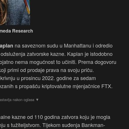
lameda Research
na saveznom sudu u Manhattanu i odredio
aplan
odsluženja zatvorske kazne. Kaplan je istodobno
vjerojatno nema mogućnost to učiniti. Prema dogovoru
koji primi od prodaje prava na svoju priču.
 krivnju u prosincu 2022. godine za sedam
vezanih s propašću kriptovalutne mjenjačnice FTX.
malne kazne od 110 godina zatvora koju je mogla
nju s tužiteljstvom. Tijekom suđenja Bankman-