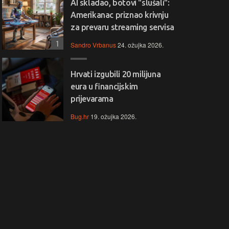
AI skladao, botovi "slušali":
Amerikanac priznao krivnju
za prevaru streaming servisa
1
Sandro Vrbanus
24. ožujka 2026.
Hrvati izgubili 20 milijuna
eura u financijskim
prijevarama
Bug.hr
19. ožujka 2026.