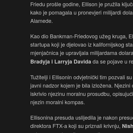
Friedu prošle godine, Ellison je pružila klju
kako je pomagala u pronevjeri milijardi dola
Alamede.
Kao dio Bankman-Friedovog užeg kruga, Ell
startupa koji je djelovao iz kalifornijskog 
mjenjačnica je upravljala milijardama dolar
da se pojave u 
Bradyja i Larryja Davida
Tužitelji i Ellisonin odvjetnički tim pozvali s
javni nadzor kojem je bila izložena. Njezini o
iskrivio njezinu moralnu prosudbu, opisujući 
njezin moralni kompas.
Ellisonina presuda uslijedila je nakon pres
direktora FTX-a koji su priznali krivnju,
Nis