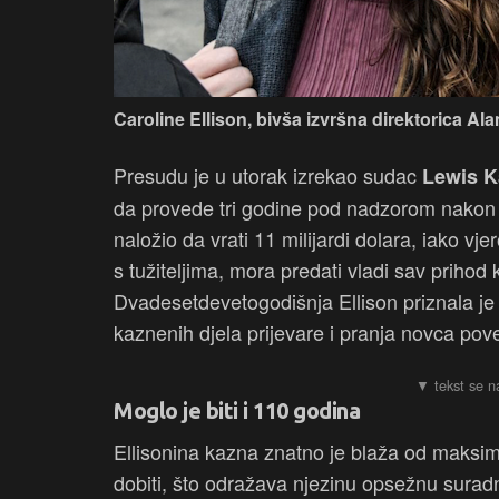
Caroline Ellison, bivša izvršna direktorica A
Presudu je u utorak izrekao sudac
Lewis K
da provede tri godine pod nadzorom nakon 
naložio da vrati 11 milijardi dolara, iako 
s tužiteljima, mora predati vladi sav prihod 
Dvadesetdevetogodišnja Ellison priznala je
kaznenih djela prijevare i pranja novca po
Moglo je biti i 110 godina
Ellisonina kazna znatno je blaža od maksi
dobiti, što odražava njezinu opsežnu surad