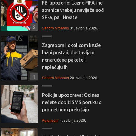
FBI upozorio: Lažne FIFA-ine
stranice vrebaju navijače uoči
SP-a, pa i Hrvate
2
Sandro Vrbanus
31. svibnja 2026.
Zagrebom i okolicom kruže
lažni poštari, dostavljaju
nenaručene pakete i
naplaćuju ih
1
Sandro Vrbanus
20. svibnja 2026.
Policija upozorava: Od nas
nećete dobiti SMS poruku o
prometnom prekršaju
Autonet.hr
4. svibnja 2026.