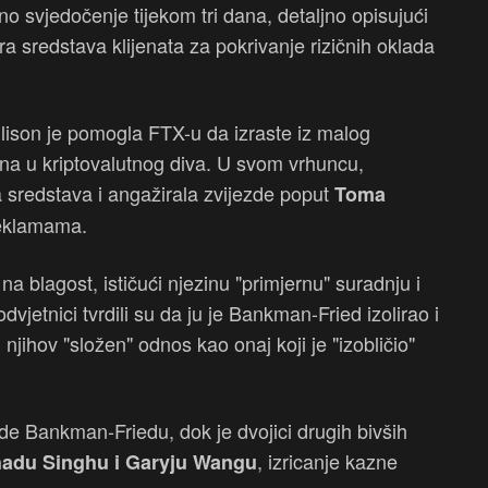
čno svjedočenje tijekom tri dana, detaljno opisujući
ra sredstava klijenata za pokrivanje rizičnih oklada
ison je pomogla FTX-u da izraste iz malog
stana u kriptovalutnog diva. U svom vrhuncu,
a sredstava i angažirala zvijezde poput
Toma
reklamama.
u na blagost, ističući njezinu "primjernu" suradnju i
dvjetnici tvrdili su da ju je Bankman-Fried izolirao i
njihov "složen" odnos kao onaj koji je "izobličio"
ude Bankman-Friedu, dok je dvojici drugih bivših
, izricanje kazne
hadu Singhu i Garyju Wangu