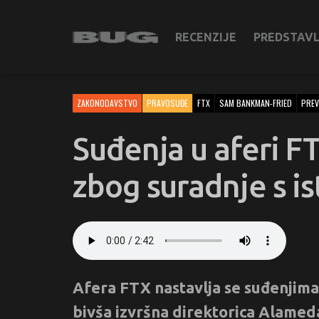
RECENZIJE
PREDSTAV
ZAKONODAVSTVO
PRAVOSUĐE
FTX
SAM BANKMAN-FRIED
PREV
Suđenja u aferi F
zbog suradnje s is
Afera FTX nastavlja se suđenjima 
bivša izvršna direktorica Alameda