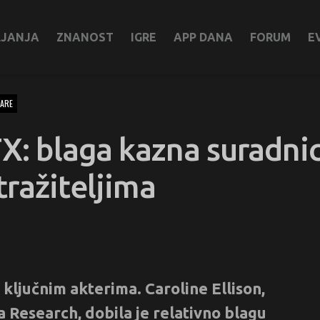
LJANJA
ZNANOST
IGRE
APP DANA
FORUM
E
ARE
TX: blaga kazna suradn
tražiteljima
ključnim akterima. Caroline Ellison,
 Research, dobila je relativno blagu