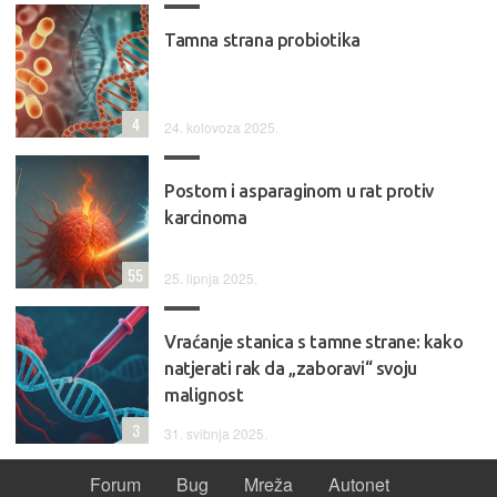
Tamna strana probiotika
4
24. kolovoza 2025.
Postom i asparaginom u rat protiv
karcinoma
55
25. lipnja 2025.
Vraćanje stanica s tamne strane: kako
natjerati rak da „zaboravi“ svoju
malignost
3
31. svibnja 2025.
Forum
Bug
Mreža
Autonet