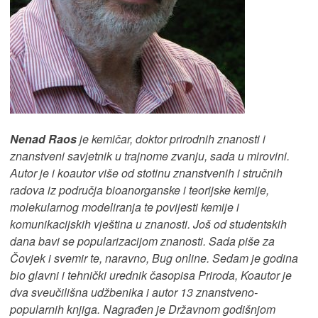
Nenad Raos
je kemičar, doktor prirodnih znanosti i
znanstveni savjetnik u trajnome zvanju, sada u mirovini.
Autor je i koautor više od stotinu znanstvenih i stručnih
radova iz područja bioanorganske i teorijske kemije,
molekularnog modeliranja te povijesti kemije i
komunikacijskih vještina u znanosti. Još od studentskih
dana bavi se popularizacijom znanosti. Sada piše za
Čovjek i svemir te, naravno, Bug online. Sedam je godina
bio glavni i tehnički urednik časopisa Priroda, Koautor je
dva sveučilišna udžbenika i autor 13 znanstveno-
popularnih knjiga. Nagrađen je Državnom godišnjom