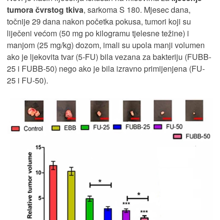
tumora čvrstog tkiva
, sarkoma S 180. Mjesec dana,
točnije 29 dana nakon početka pokusa, tumori koji su
liječeni većom (50 mg po kilogramu tjelesne težine) i
manjom (25 mg/kg) dozom, imali su upola manji volumen
ako je ljekovita tvar (5-FU) bila vezana za bakteriju (FUBB-
25 i FUBB-50) nego ako je bila izravno primijenjena (FU-
25 i FU-50).