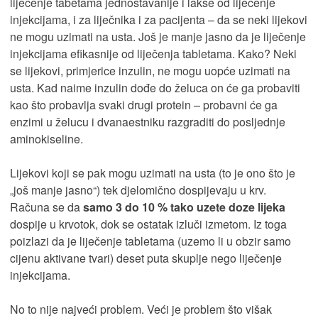
liječenje tabetama jednostavanije i lakše od liječenje
injekcijama, i za liječnika i za pacijenta – da se neki lijekovi
ne mogu uzimati na usta. Još je manje jasno da je liječenje
injekcijama efikasnije od liječenja tabletama. Kako? Neki
se lijekovi, primjerice inzulin, ne mogu uopće uzimati na
usta. Kad naime inzulin dođe do želuca on će ga probaviti
kao što probavlja svaki drugi protein – probavni će ga
enzimi u želucu i dvanaestniku razgraditi do posljednje
aminokiseline.
Lijekovi koji se pak mogu uzimati na usta (to je ono što je
„još manje jasno“) tek djelomično dospijevaju u krv.
Računa se da
samo 3 do 10 % tako uzete doze lijeka
dospije u krvotok, dok se ostatak izluči izmetom. Iz toga
poizlazi da je liječenje tabletama (uzemo li u obzir samo
cijenu aktivane tvari) deset puta skuplje nego liječenje
injekcijama.
No to nije najveći problem. Veći je problem što višak