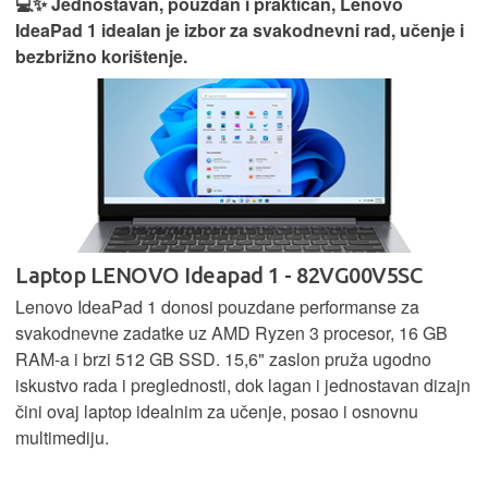
💻✨ Jednostavan, pouzdan i praktičan, Lenovo
IdeaPad 1 idealan je izbor za svakodnevni rad, učenje i
bezbrižno korištenje.
Laptop LENOVO Ideapad 1 - 82VG00V5SC
Lenovo IdeaPad 1 donosi pouzdane performanse za
svakodnevne zadatke uz AMD Ryzen 3 procesor, 16 GB
RAM-a i brzi 512 GB SSD. 15,6" zaslon pruža ugodno
iskustvo rada i preglednosti, dok lagan i jednostavan dizajn
čini ovaj laptop idealnim za učenje, posao i osnovnu
multimediju.