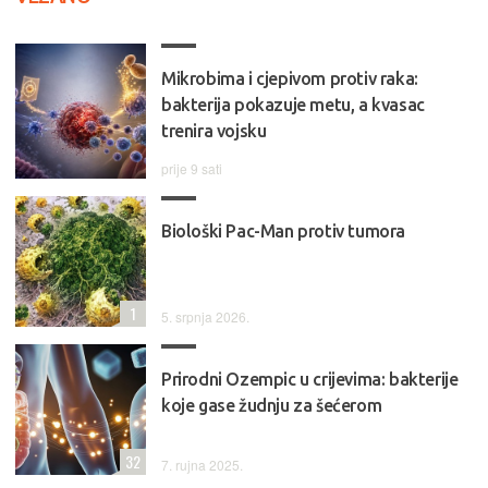
Mikrobima i cjepivom protiv raka:
bakterija pokazuje metu, a kvasac
trenira vojsku
prije 9 sati
Biološki Pac-Man protiv tumora
1
5. srpnja 2026.
Prirodni Ozempic u crijevima: bakterije
koje gase žudnju za šećerom
32
7. rujna 2025.