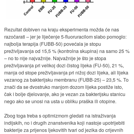
Rezultat dobiven na kraju eksperimenta možda će nas
razočarati – jer je liječenje 5-fluoruracilom slabo pomoglo:
najbolja terapija (FUBB-50) povećala je stopu
preživljavanja od 15,5 % (kontrolna skupina) na samo 25 %
– no to nije najvažnije. Najvažnije je što je stopa
preživljavanja pri velikoj dozi čistog lijeka (FU-50), 21 %,
manja od stope preživljavanja pri nižoj dozi lijeka, ali lijeka
vezanog za bakterijsku membranu (FUBB-25) – 23,5 %. To
znači da se dvostruko manjom dozom lijeka postiže isto,
čak i bolje djelovanje, ako je vezan za bakterijsku stanicu
nego ako se unosi na usta u obliku praška ili otopine.
Zbog toga treba s optimizmom gledati na istraživanja
indijskih, no i drugih znanstvenika koji nastoje upotrijebiti
bakterije za prijenos ljekovitih tvari od jezika do crijevnih