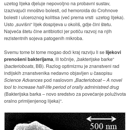
uzetog lijeka djeluje nepovoljno na probavni sustav,
izazivajući mnoštvo bolesti, od hemoroida do Crohnove
bolesti i ulceroznog kolitisa (već prema vrsti uzetog lijeka).
Usto „suvišni“ lijek dospijeva u okoliš, gdje čini štetu.
Najveća štetu čine antibiotici jer potiču razvoj na njih
rezistentnih sojeva patogenih mikroba.
Svemu tome bi tome mogao doći kraj razviju li se
lijekovi
prenošeni bakterijama
, ili točnije, „bakterijske barke“
(
bacterioboats
, BB). Razlog optimizmu je znanstveni rad
indijskih znanstvenika nedavno objavljen u časopisu
Science Advances
pod naslovom „
Bacterioboat – A novel
tool to increase half-life period of orally administred drug
(Bakterijska barka – novo sredstvo za povećanje poluživota
oralno primijenjenog lijeka)“.