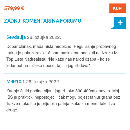
579,99 €
KUPI
ZADNJI KOMENTARI NA FORUMU
26. ožujka 2022.
Sevdalija
Dobar clanak, mada nista neobicno. Regulisanje probavnog
trakta je pola zdravlja. A sam naslov me podsjeti na izreku iz
Top Liste Nadrealista: "Ne kaze nas narod dzaba - ko se
jedanput na mlijeko opece, taj i u jogurt duva"
26. ožujka 2022.
M4R10.1
Zadnje četiri godine pijem jogurt, oko 300-400ml dnevno. Moj
IBS je praktički nepostojeći i čak mogu pojest tanjur graha bez
ikakve muke što je prije bila patnja, kako za mene, tako i za
druge...