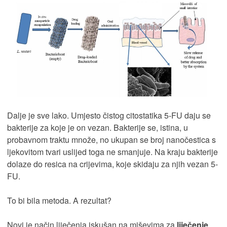
Dalje je sve lako. Umjesto čistog citostatika 5-FU daju se
bakterije za koje je on vezan. Bakterije se, istina, u
probavnom traktu množe, no ukupan se broj nanočestica s
ljekovitom tvari uslijed toga ne smanjuje. Na kraju bakterije
dolaze do resica na crijevima, koje skidaju za njih vezan 5-
FU.
To bi bila metoda. A rezultat?
Novi je način liječenja iskušan na miševima za
liječenje