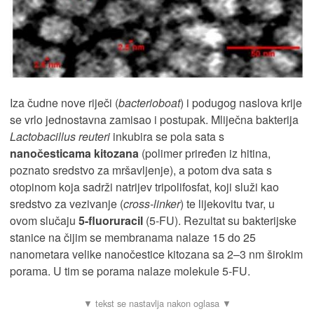
Iza čudne nove riječi (
bacterioboat
) i podugog naslova krije
se vrlo jednostavna zamisao i postupak. Mliječna bakterija
Lactobacillus reuteri
inkubira se pola sata s
nanočesticama
kitozana
(polimer priređen iz hitina,
poznato sredstvo za mršavljenje), a potom dva sata s
otopinom koja sadrži natrijev tripolifosfat, koji služi kao
sredstvo za vezivanje (
cross-linker
) te lijekovitu tvar, u
ovom slučaju
5-fluoruracil
(5-FU). Rezultat su bakterijske
stanice na čijim se membranama nalaze 15 do 25
nanometara velike nanočestice kitozana sa 2–3 nm širokim
porama. U tim se porama nalaze molekule 5-FU.