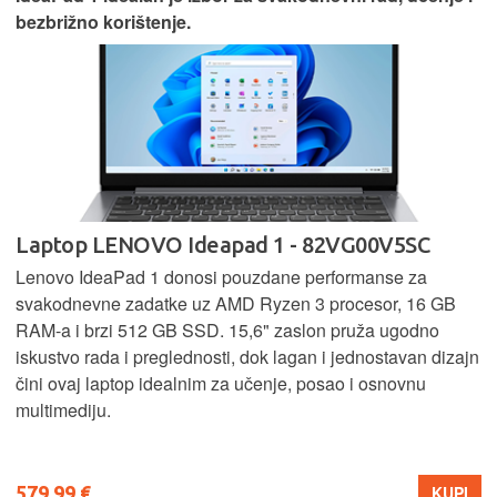
bezbrižno korištenje.
Laptop LENOVO Ideapad 1 - 82VG00V5SC
Lenovo IdeaPad 1 donosi pouzdane performanse za
svakodnevne zadatke uz AMD Ryzen 3 procesor, 16 GB
RAM-a i brzi 512 GB SSD. 15,6" zaslon pruža ugodno
iskustvo rada i preglednosti, dok lagan i jednostavan dizajn
čini ovaj laptop idealnim za učenje, posao i osnovnu
multimediju.
579,99 €
KUPI