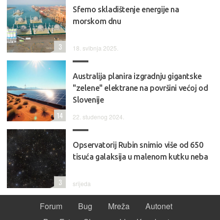
Sferno skladištenje energije na
morskom dnu
3
18. svibnja 2025.
Australija planira izgradnju gigantske
"zelene" elektrane na površini većoj od
Slovenije
14
22. studenog 2024.
Opservatorij Rubin snimio više od 650
tisuća galaksija u malenom kutku neba
3
srijeda
Forum
Bug
Mreža
Autonet