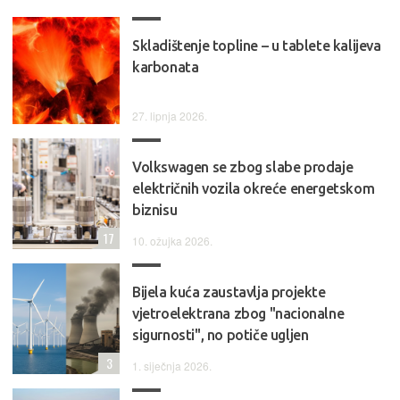
Skladištenje topline – u tablete kalijeva
karbonata
27. lipnja 2026.
Volkswagen se zbog slabe prodaje
električnih vozila okreće energetskom
biznisu
17
10. ožujka 2026.
Bijela kuća zaustavlja projekte
vjetroelektrana zbog "nacionalne
sigurnosti", no potiče ugljen
3
1. siječnja 2026.