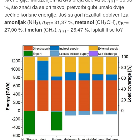
RT
%, što znači da se pri takvoj pretvorbi gubi umalo dvije
trećine korisne energije. Još su gori rezultati dobiveni za
amonijak
(NH
),
η
= 31,37 %,
metanol
(CH
OH),
η
=
3
RT
3
RT
27,00 %, i
metan
(CH
),
η
= 26,47 %. Isplati li se to?
4
RT