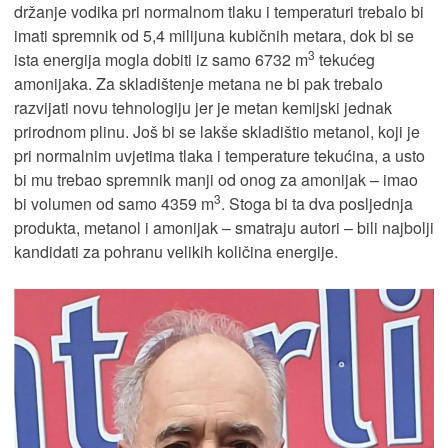
držanje vodika pri normalnom tlaku i temperaturi trebalo bi
imati spremnik od 5,4 milijuna kubičnih metara, dok bi se
3
ista energija mogla dobiti iz samo 6732 m
tekućeg
amonijaka. Za skladištenje metana ne bi pak trebalo
razvijati novu tehnologiju jer je metan kemijski jednak
prirodnom plinu. Još bi se lakše skladištio metanol, koji je
pri normalnim uvjetima tlaka i temperature tekućina, a usto
bi mu trebao spremnik manji od onog za amonijak – imao
3
bi volumen od samo 4359 m
. Stoga bi ta dva posljednja
produkta, metanol i amonijak – smatraju autori – bili najbolji
kandidati za pohranu velikih količina energije.