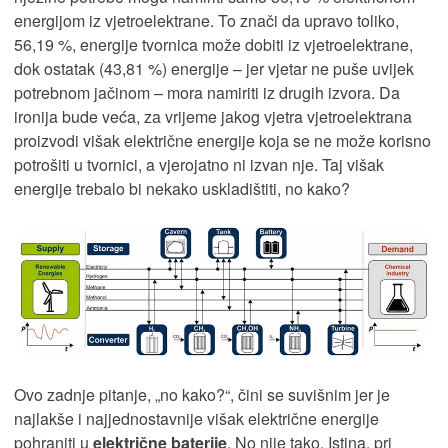
energijom iz vjetroelektrane. To znači da upravo toliko,
56,19 %, energije tvornica može dobiti iz vjetroelektrane,
dok ostatak (43,81 %) energije – jer vjetar ne puše uvijek
potrebnom jačinom – mora namiriti iz drugih izvora. Da
ironija bude veća, za vrijeme jakog vjetra vjetroelektrana
proizvodi višak električne energije koja se ne može korisno
potrošiti u tvornici, a vjerojatno ni izvan nje. Taj višak
energije trebalo bi nekako uskladištiti, no kako?
Ovo zadnje pitanje, „no kako?“, čini se suvišnim jer je
najlakše i najjednostavnije višak električne energije
pohraniti u
električne baterije
. No nije tako. Istina, pri