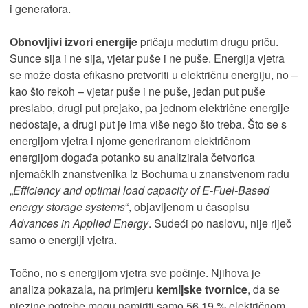
i generatora.
Obnovljivi izvori energije
pričaju međutim drugu priču.
Sunce sija i ne sija, vjetar puše i ne puše. Energija vjetra
se može dosta efikasno pretvoriti u električnu energiju, no –
kao što rekoh – vjetar puše i ne puše, jedan put puše
preslabo, drugi put prejako, pa jednom električne energije
nedostaje, a drugi put je ima više nego što treba. Što se s
energijom vjetra i njome generiranom električnom
energijom događa potanko su analizirala četvorica
njemačkih znanstvenika iz Bochuma u znanstvenom radu
„
Efficiency and optimal load capacity of E-Fuel-Based
energy storage systems
“, objavljenom u časopisu
Advances in Applied Energy
. Sudeći po naslovu, nije riječ
samo o energiji vjetra.
Točno, no s energijom vjetra sve počinje. Njihova je
analiza pokazala, na primjeru
kemijske tvornice
, da se
njezine potrebe mogu namiriti samo 56,19 % električnom