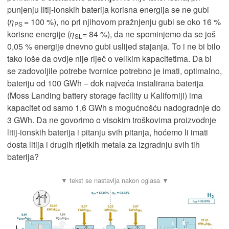
punjenju litij-ionskih baterija korisna energija se ne gubi
(
η
= 100 %), no pri njihovom pražnjenju gubi se oko 16 %
PS
korisne energije (
η
= 84 %), da ne spominjemo da se još
SL
0,05 % energije dnevno gubi uslijed stajanja. To i ne bi bilo
tako loše da ovdje nije riječ o velikim kapacitetima. Da bi
se zadovoljile potrebe tvornice potrebno je imati, optimalno,
bateriju od 100 GWh – dok najveća instalirana baterija
(Moss Landing battery storage facility u Kaliforniji) ima
kapacitet od samo 1,6 GWh s mogućnošću nadogradnje do
3 GWh. Da ne govorimo o visokim troškovima proizvodnje
litij-ionskih baterija i pitanju svih pitanja, hoćemo li imati
dosta litija i drugih rijetkih metala za izgradnju svih tih
baterija?