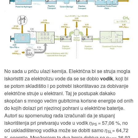
No sada u priču ulazi kemija. Električna bi se struja mogla
iskoristiti za elektrolizu vode da se se dobio
vodik
, koji bi
se potom skladištio i po potrebi iskorištavao za dobivanje
električne struje u elektrani. Taj je postupak dakako
skopčan s mnogo većim gubitcima korisne energije od onih
do kojih dolazi pri njezinoj pohrani u električne baterije.
Autori su spomenutog rada izračunali da je stupanj
iskorištenja pri pretvaraju vode u vodik
η
= 57,06 %, no
PS
od uskladištenog vodika može se dobiti samo
η
= 64,72
SL
% energije. Množenjem ta dva broja dobiva se
η
= 36,93