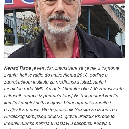
Nenad Raos
je kemičar, znanstveni savjetnik u trajnome
zvanju, koji je radio do umirovljenja 2016. godine u
zagrebačkom Institutu za medicinska istraživanja i
medicinu rada (IMI). Autor je i koautor oko 200 znanstvenih
i stručnih radova iz područja teorijske (računalne) kemije,
kemije kompleksnih spojeva, bioanorganske kemije i
povijesti znanosti. Bio je pročelnik Sekcije za izobrazbu
Hrvatskog kemijskog društva, glavni urednik Prirode te
urednik rubrike Kemija u nastavi u časopisu Kemija u