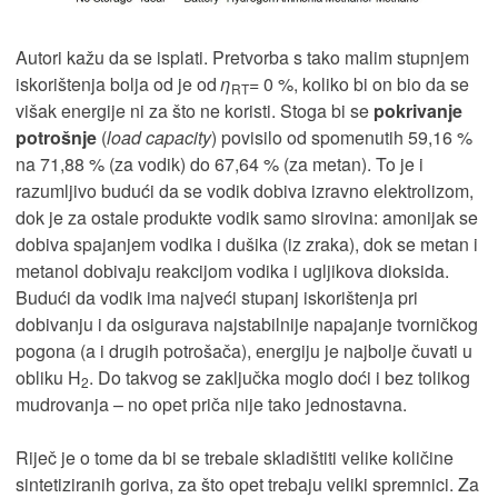
Autori kažu da se isplati. Pretvorba s tako malim stupnjem
iskorištenja bolja od je od
η
= 0 %, koliko bi on bio da se
RT
višak energije ni za što ne koristi. Stoga bi se
pokrivanje
potrošnje
(
load
capacity
) povisilo od spomenutih 59,16 %
na 71,88 % (za vodik) do 67,64 % (za metan). To je i
razumljivo budući da se vodik dobiva izravno elektrolizom,
dok je za ostale produkte vodik samo sirovina: amonijak se
dobiva spajanjem vodika i dušika (iz zraka), dok se metan i
metanol dobivaju reakcijom vodika i ugljikova dioksida.
Budući da vodik ima najveći stupanj iskorištenja pri
dobivanju i da osigurava najstabilnije napajanje tvorničkog
pogona (a i drugih potrošača), energiju je najbolje čuvati u
obliku H
. Do takvog se zaključka moglo doći i bez tolikog
2
mudrovanja – no opet priča nije tako jednostavna.
Riječ je o tome da bi se trebale skladištiti velike količine
sintetiziranih goriva, za što opet trebaju veliki spremnici. Za