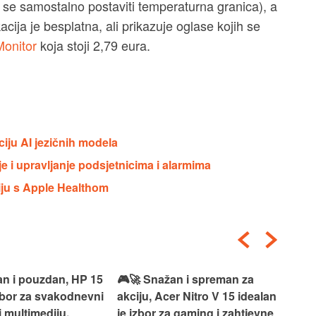
 se samostalno postaviti temperaturna granica), a
cija je besplatna, ali prikazuje oglase kojih se
onitor
koja stoji 2,79 eura.
ciju AI jezičnih modela
e i upravljanje podsjetnicima i alarmima
iju s Apple Healthom
 i spreman za
🎯⚡ Snažan, brz i moderan,
💻
 Nitro V 15 idealan
Lenovo IdeaPad Slim 3 nudi
2‑i
gaming i zahtjevne
vrhunske performanse za
vrh