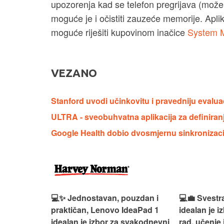
upozorenja kad se telefon pregrijava (može
moguće je i očistiti zauzeće memorije. Aplika
moguće riješiti kupovinom inačice
System M
VEZANO
Stanford uvodi učinkovitu i pravedniju evalua
ULTRA - sveobuhvatna aplikacija za definiranj
Google Health dobio dvosmjernu sinkronizac
ouzdan i
💻💼 Svestran i pouzdan, HP 15
🎮🚀 Snažan
deaPad 1
idealan je izbor za svakodnevni
akciju, Acer
svakodnevni
rad, učenje i multimediju.
je izbor za 