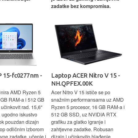
z kompromisa.
produktivnost, multitasking i
uži
rad bez zastoja.
-
ER Nitro V 15 -
Laptop LENOVO IdeaPad
La
.00K
Slim 3 83K700BWSC
83
15 ističe se po
Lenovo IdeaPad Slim 3 ima
Len
rformansama uz AMD
Ryzen 7 snagu, 16 GB RAM-a i 1
U7 
cesor, 16 GB RAM-a i
TB SSD za iznimno brz rad i
SSD
, uz NVIDIA RTX
dovoljno prostora. 15,3" zaslon
zasl
atko igranje i
pruža ugodno iskustvo korištenja,
koj
adatke. Robusan
dok je odličan izbor za zahtjevniji
lap
kovito hlađenje
multitasking, rad i svakodnevnu
pro