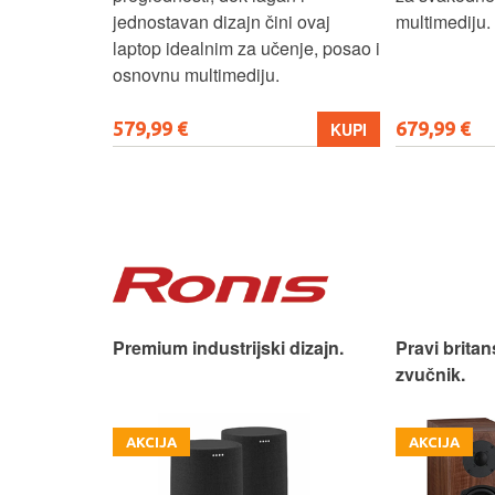
ni ovaj
multimediju.
osiguravaju 
enje, posao i
dugih gaming
679,99 €
999,99 €
KUPI
KUPI
 dizajn.
Pravi britanski audiofilski
Podignite s
zvučnik.
novu razinu
AKCIJA
AKCIJA