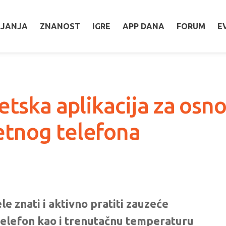
LJANJA
ZNANOST
IGRE
APP DANA
FORUM
E
etska aplikacija za osn
tnog telefona
e znati i aktivno pratiti zauzeće
elefon kao i trenutačnu temperaturu