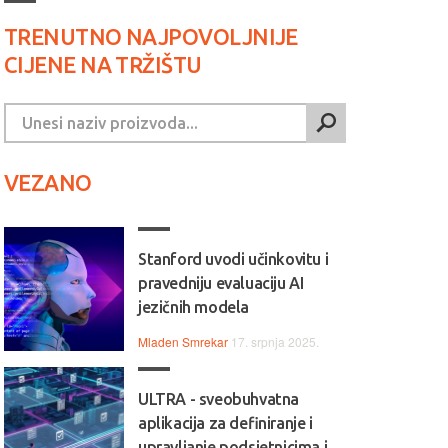
TRENUTNO NAJPOVOLJNIJE
CIJENE NA TRŽIŠTU
VEZANO
Stanford uvodi učinkovitu i
pravedniju evaluaciju AI
jezičnih modela
Mladen Smrekar
17. srpnja 2025.
ULTRA - sveobuhvatna
aplikacija za definiranje i
upravljanje podsjetnicima i