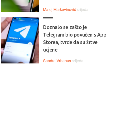
Matej Markovinović
srijeda
Doznalo se zašto je
Telegram bio povučen s App
Storea, tvrde da su žrtve
ucjene
Sandro Vrbanus
srijeda