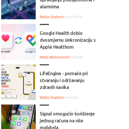
alarmima
Matija Gračanin
jučer 06:30
Google Health dobio
dvosmjernu sinkronizaciju s
Apple Healthom
Matej Markovinović
četvrtak
LifeEngine - pomaže pri
stvaranju i održavanju
zdravih navika
1
Matija Gračanin
četvrtak
Signal omogućio korištenje
jednog računa na više
mobitela