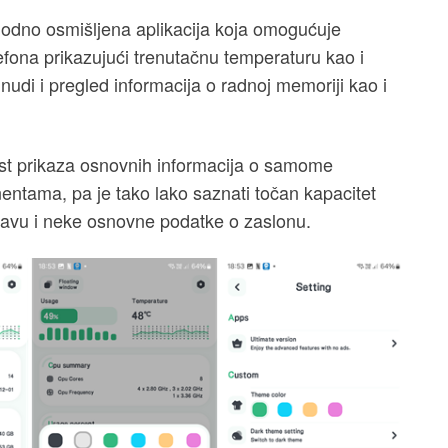
zgodno osmišljena aplikacija koja omogućuje
efona prikazujući trenutačnu temperaturu kao i
di i pregled informacija o radnoj memoriji kao i
ost prikaza osnovnih informacija o samome
ntama, pa je tako lako saznati točan kapacitet
tavu i neke osnovne podatke o zaslonu.