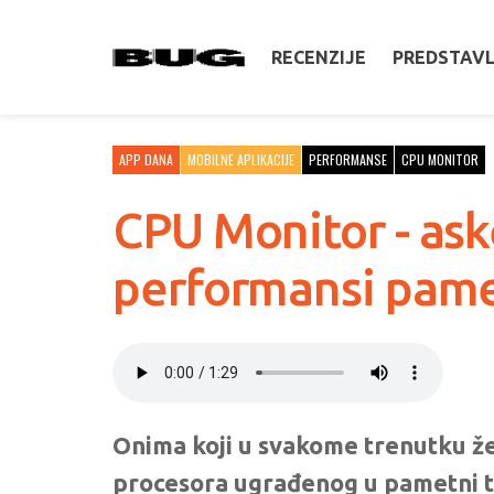
RECENZIJE
PREDSTAV
APP DANA
MOBILNE APLIKACIJE
PERFORMANSE
CPU MONITOR
CPU Monitor - ask
performansi pame
Onima koji u svakome trenutku žel
procesora ugrađenog u pametni t