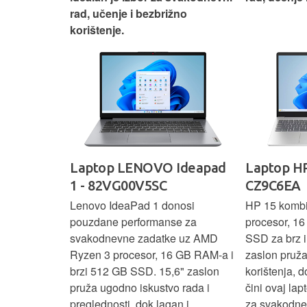
žno
zadatke be
Ideapad
Laptop HP 15-fc0277nm -
Laptop AC
CZ9C6EA
NH.QPFEX
nosi
HP 15 kombinira AMD Ryzen 5
Acer Nitro V 
e za
procesor, 16 GB RAM-a i 512 GB
snažnim pe
e uz AMD
SSD za brz i učinkovit rad. 15,6"
Ryzen 5 pro
6 GB RAM-a i
zaslon pruža ugodno iskustvo
512 GB SSD
6" zaslon
korištenja, dok pouzdan dizajn
grafiku za gl
 rada i
čini ovaj laptop odličnim izborom
zahtjevne z
n i
za svakodnevne zadatke, učenje i
dizajn i učin