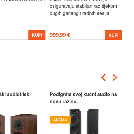
stabilan rad tijekom
produktivnost.
 i radnih sesija.
699,99 €
206
KUPI
KUPI
voj kućni audio na
Nasljednik legendarnih Speaker
Pos
.
Box 5 zvučnika.
AKCIJA