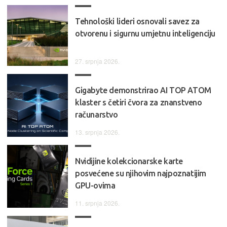
Tehnološki lideri osnovali savez za
otvorenu i sigurnu umjetnu inteligenciju
27. srpnja 2026.
Gigabyte demonstrirao AI TOP ATOM
klaster s četiri čvora za znanstveno
računarstvo
13. srpnja 2026.
Nvidijine kolekcionarske karte
posvećene su njihovim najpoznatijim
GPU-ovima
11. srpnja 2026.