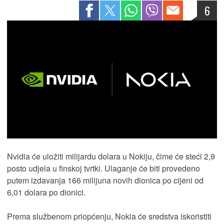
6
Nvidia će uložiti milijardu dolara u Nokiju, čime će steći 2,9
posto udjela u finskoj tvrtki. Ulaganje će biti provedeno
putem izdavanja 166 milijuna novih dionica po cijeni od
6,01 dolara po dionici.
Prema službenom priopćenju, Nokia će sredstva iskoristiti