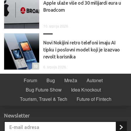
Apple ulaže više od 30 milijardi eura u
Broadcom
10. srpnja 2026.
Novi Nokijini retro telefoni imaju AI
tipku i poslovni model koji je izazvao
revolt korisnika
10
6. srpnja 2026.
Forum
Bug
Mreža
Autonet
Bug Future Show
Idea Knockout
Tourism, Travel & Tech
Future of Fintech
Newsletter