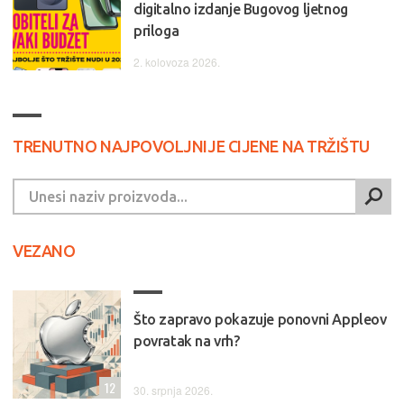
digitalno izdanje Bugovog ljetnog
priloga
2. kolovoza 2026.
TRENUTNO NAJPOVOLJNIJE CIJENE NA TRŽIŠTU
VEZANO
Što zapravo pokazuje ponovni Appleov
povratak na vrh?
12
30. srpnja 2026.