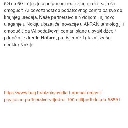
5G na 6G - riječ je o potpunom redizajnu mreže koja će
omogućiti AI-povezanost od podatkovnog centra pa sve do
krajnjeg uređaja. Naše partnerstvo s Nvidijom i njihovo
ulaganje u Nokiju ubrzat će inovacije u AI-RAN tehnologiji i
omogućiti da ‘AI podatkovni centar’ stane u svaki džep,“
priopćio je
Justin Hotard
, predsjednik i glavni izvršni
direktor Nokije.
https://www.bug.hr/biznis/nvidia-i-openai-najavili-
povijesno-partnerstvo-vrijedno-100-milijardi-dolara-53891