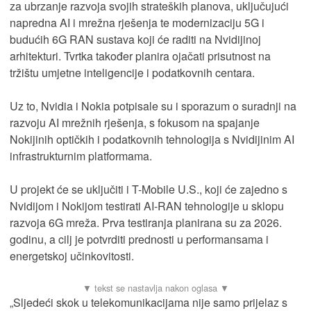
za ubrzanje razvoja svojih strateških planova, uključujući
napredna AI i mrežna rješenja te modernizaciju 5G i
budućih 6G RAN sustava koji će raditi na Nvidijinoj
arhitekturi. Tvrtka također planira ojačati prisutnost na
tržištu umjetne inteligencije i podatkovnih centara.
Uz to, Nvidia i Nokia potpisale su i sporazum o suradnji na
razvoju AI mrežnih rješenja, s fokusom na spajanje
Nokijinih optičkih i podatkovnih tehnologija s Nvidijinim AI
infrastrukturnim platformama.
U projekt će se uključiti i T-Mobile U.S., koji će zajedno s
Nvidijom i Nokijom testirati AI-RAN tehnologije u sklopu
razvoja 6G mreža. Prva testiranja planirana su za 2026.
godinu, a cilj je potvrditi prednosti u performansama i
energetskoj učinkovitosti.
„Sljedeći skok u telekomunikacijama nije samo prijelaz s