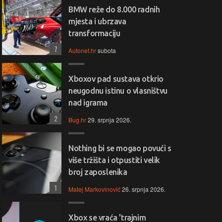
BMW reže do 8.000 radnih
mjesta i ubrzava
transformaciju
7
Autonet.hr
subota
Xboxov pad sustava otkrio
neugodnu istinu o vlasništvu
nad igrama
2
Bug.hr
29. srpnja 2026.
Nothing bi se mogao povući s
više tržišta i otpustiti velik
broj zaposlenika
1
Matej Markovinović
26. srpnja 2026.
Xbox se vraća 'trajnim