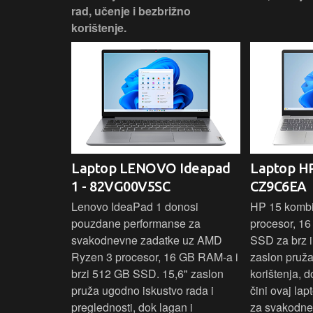
rad, učenje i bezbrižno
korištenje.
IdeaPad
Laptop LENOVO Ideapad
Laptop HP
SC
1 - 82VG00V5SC
CZ9C6EA
 3 s Ryzen 5
Lenovo IdeaPad 1 donosi
HP 15 komb
RAM-a nudi
pouzdane performanse za
procesor, 1
še aplikacija
svakodnevne zadatke uz AMD
SSD za brz i 
 moderan
Ryzen 3 procesor, 16 GB RAM-a i
zaslon pruž
D
brzi 512 GB SSD. 15,6" zaslon
korištenja, 
up podacima,
pruža ugodno iskustvo rada i
čini ovaj la
izbor za
preglednosti, dok lagan i
za svakodnev