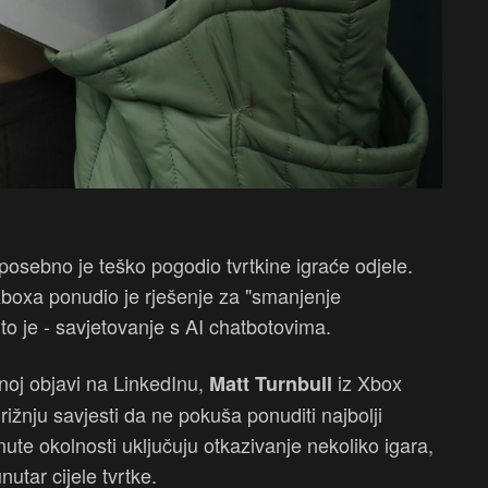
posebno je teško pogodio tvrtkine igraće odjele.
Xboxa ponudio je rješenje za "smanjenje
to je - savjetovanje s AI chatbotovima.
noj objavi na LinkedInu,
iz Xbox
Matt Turnbull
žnju savjesti da ne pokuša ponuditi najbolji
te okolnosti uključuju otkazivanje nekoliko igara,
utar cijele tvrtke.