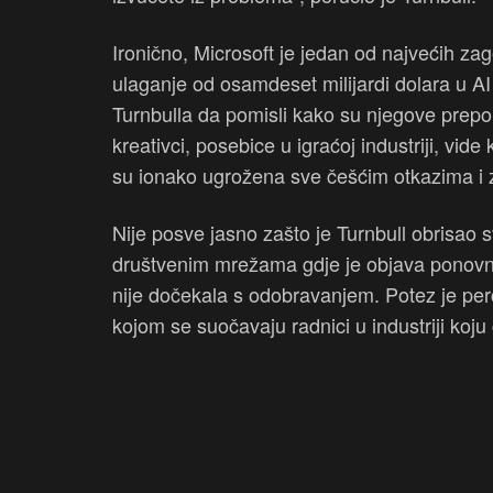
Ironično, Microsoft je jedan od najvećih zag
ulaganje od osamdeset milijardi dolara u AI
Turnbulla da pomisli kako su njegove prep
kreativci, posebice u igraćoj industriji, vid
su ionako ugrožena sve češćim otkazima i z
Nije posve jasno zašto je Turnbull obrisao
društvenim mrežama gdje je objava ponovno 
nije dočekala s odobravanjem. Potez je perc
kojom se suočavaju radnici u industriji koj