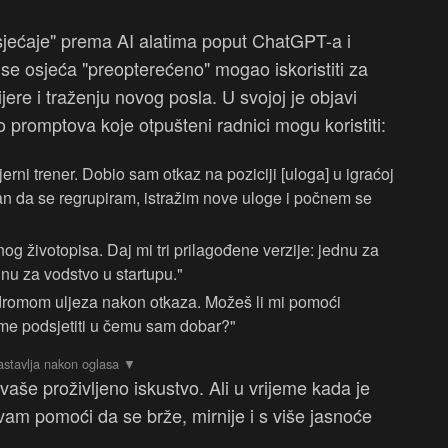
osjećaje" prema AI alatima poput ChatGPT-a i
o se osjeća "preopterećeno" mogao iskoristiti za
jere i traženju novog posla. U svojoj je objavi
o promptova koje otpušteni radnici mogu koristiti:
erni trener. Dobio sam otkaz na poziciji [uloga] u igraćoj
lan da se regrupiram, istražim nove uloge i počnem se
g životopisa. Daj mi tri prilagođene verzije: jednu za
nu za vodstvo u startupu."
dromom uljeza nakon otkaza. Možeš li mi pomoći
e me podsjetiti u čemu sam dobar?"
 vaše proživljeno iskustvo. Ali u vrijeme kada je
vam pomoći da se brže, mirnije i s više jasnoće