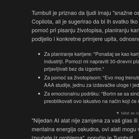
Turnbull je priznao da ljudi imaju "snažne 
Copilota, ali je sugerirao da bi ih svatko tk
pomoć pri pisanju životopisa, planiranju kari
podijelio i konkretne primjere upita, odnosn
Za planiranje karijere: "Ponašaj se kao karij
industriji. Pomozi mi napraviti 30-dnevni p
prijavljivati bez da izgorim."
Za pomoć sa životopisom: "Evo mog trenutno
AAA studije, jednu za izdavačke uloge i jed
Za emocionalnu podršku: "Borim se sa sin
preoblikovati ovo iskustvo na način koji ć
"Nijedan AI alat nije zamjena za vaš glas ili
mentalna energija oskudna, ovi alati mogu 
izvučete iz problema", poručio je Turnbull.