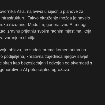
ovornika AI-a, najavivši u siječnju planove za
 infrastrukturu. Takvo okruženje možda je navelo
oruke razumne. Međutim, generativnu AI mnogi
e kao izravnu prijetnju svojim radnim mjestima, koja
atvaranjem studija.
 svoju objavu, no sudeći prema komentarima na
podijeljena, kreativna zajednica njegov savjet
ipiran kao bezosjećajan i odvojen od stvarnosti s
u generativna AI potencijalno ugrožava.