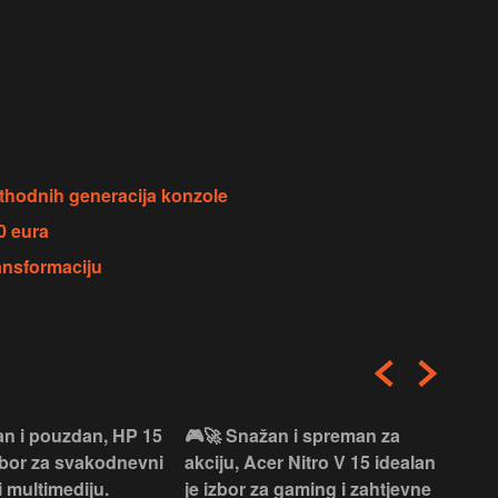
ethodnih generacija konzole
0 eura
ansformaciju
an i pouzdan, HP 15
🎮🚀 Snažan i spreman za
🎯⚡
izbor za svakodnevni
akciju, Acer Nitro V 15 idealan
Len
i multimediju.
je izbor za gaming i zahtjevne
vrh