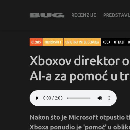
RECENZIJE
PREDSTAV
BIZNIS
MICROSOFT
UMJETNA INTELIGENCIJA
XBOX
OTKAZI
O
Xboxov direktor o
AI-a za pomoć u t
Nakon što je Microsoft otpustio t
Xboxa ponudio je 'pomoć' u obliku