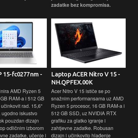
zadatke bez kompromisa.
pro
rad
 15-fc0277nm -
Laptop ACER Nitro V 15 -
La
NH.QPFEX.00K
Sl
inira AMD Ryzen 5
Acer Nitro V 15 ističe se po
Len
6 GB RAM-a i 512 GB
snažnim performansama uz AMD
Ryz
učinkovit rad. 15,6"
Ryzen 5 procesor, 16 GB RAM-a i
TB 
a ugodno iskustvo
512 GB SSD, uz NVIDIA RTX
dov
dok pouzdan dizajn
grafiku za glatko igranje i
pru
ptop odličnim izborom
zahtjevne zadatke. Robusan
dok
ne zadatke, učenje i
dizajn i učinkovito hlađenje
mul