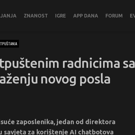
LJANJA
ZNANOST
IGRE
APP DANA
FORUM
E
TPUŠTANJA
tpuštenim radnicima sa
raženju novog posla
isuće zaposlenika, jedan od direktora
 savjeta za korištenje AI chatbotova