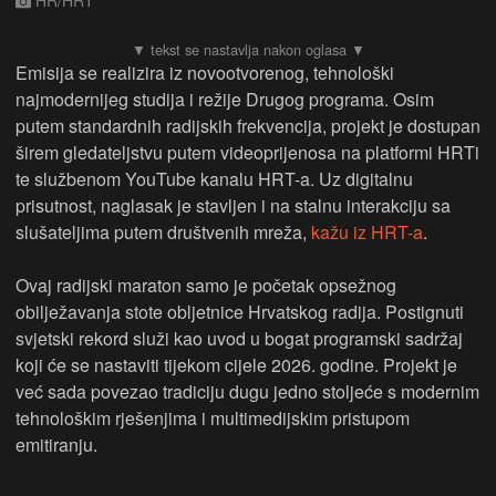
HR/HRT
Emisija se realizira iz novootvorenog, tehnološki
najmodernijeg studija i režije Drugog programa. Osim
putem standardnih radijskih frekvencija, projekt je dostupan
širem gledateljstvu putem videoprijenosa na platformi HRTi
te službenom YouTube kanalu HRT-a. Uz digitalnu
prisutnost, naglasak je stavljen i na stalnu interakciju sa
slušateljima putem društvenih mreža,
kažu iz HRT-a
.
Ovaj radijski maraton samo je početak opsežnog
obilježavanja stote obljetnice Hrvatskog radija. Postignuti
svjetski rekord služi kao uvod u bogat programski sadržaj
koji će se nastaviti tijekom cijele 2026. godine. Projekt je
već sada povezao tradiciju dugu jedno stoljeće s modernim
tehnološkim rješenjima i multimedijskim pristupom
emitiranju.