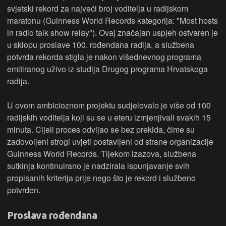
svjetski rekord za najveći broj voditelja u radijskom
maratonu (Guinness World Records kategorija: "Most hosts
in radio talk show relay"). Ovaj značajan uspjeh ostvaren je
u sklopu proslave 100. rođendana radija, a službena
potvrda rekorda stigla je nakon višednevnog programa
emitiranog uživo iz studija Drugog programa Hrvatskoga
radija.
U ovom ambicioznom projektu sudjelovalo je više od 100
radijskih voditelja koji su se u eteru izmjenjivali svakih 15
minuta. Cijeli proces odvijao se bez prekida, čime su
zadovoljeni strogi uvjeti postavljeni od strane organizacije
Guinness World Records. Tijekom izazova, službena
sutkinja kontinuirano je nadzirala ispunjavanje svih
propisanih kriterija prije nego što je rekord i službeno
potvrđen.
Proslava rođendana