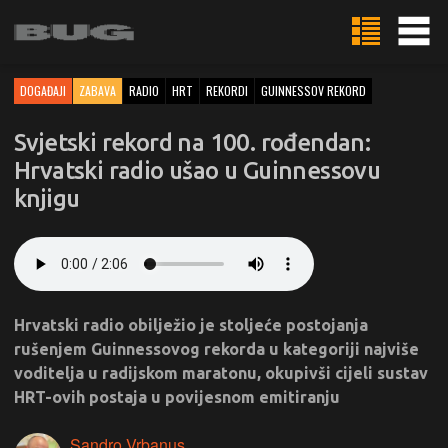
DOGAĐAJI
ZABAVA
RADIO
HRT
REKORDI
GUINNESSOV REKORD
Svjetski rekord na 100. rođendan:
Hrvatski radio ušao u Guinnessovu
knjigu
Hrvatski radio obilježio je stoljeće postojanja
rušenjem Guinnessovog rekorda u kategoriji najviše
voditelja u radijskom maratonu, okupivši cijeli sustav
HRT-ovih postaja u povijesnom emitiranju
Sandro Vrbanus