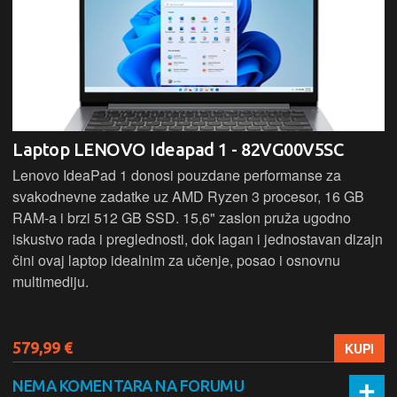
Laptop LENOVO Ideapad 1 - 82VG00V5SC
Lenovo IdeaPad 1 donosi pouzdane performanse za
svakodnevne zadatke uz AMD Ryzen 3 procesor, 16 GB
RAM-a i brzi 512 GB SSD. 15,6" zaslon pruža ugodno
iskustvo rada i preglednosti, dok lagan i jednostavan dizajn
čini ovaj laptop idealnim za učenje, posao i osnovnu
multimediju.
579,99 €
KUPI
NEMA KOMENTARA NA FORUMU