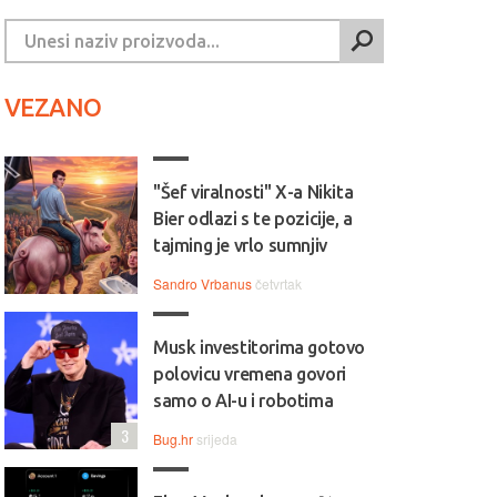
VEZANO
"Šef viralnosti" X-a Nikita
Bier odlazi s te pozicije, a
tajming je vrlo sumnjiv
Sandro Vrbanus
četvrtak
Musk investitorima gotovo
polovicu vremena govori
samo o AI-u i robotima
3
Bug.hr
srijeda