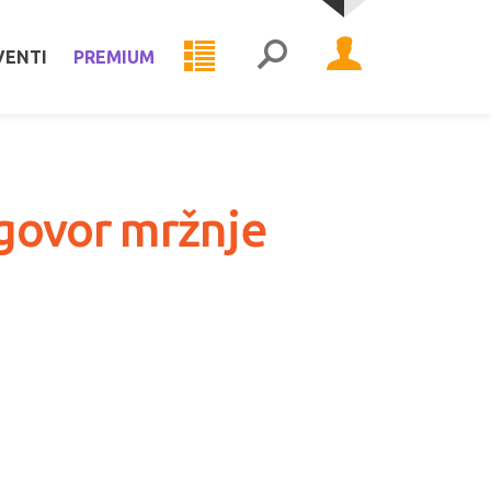
VENTI
PREMIUM
 govor mržnje