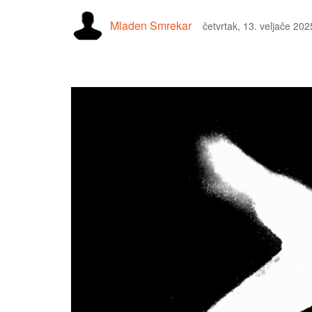
Mladen Smrekar
četvrtak, 13. veljače 202