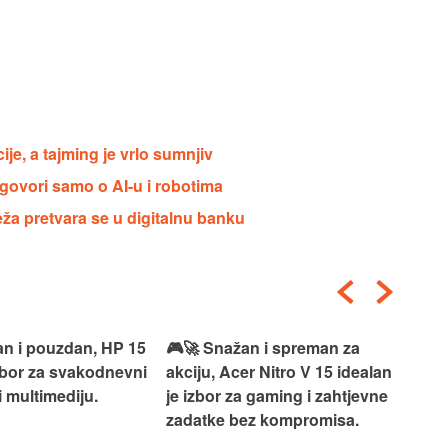
cije, a tajming je vrlo sumnjiv
govori samo o AI-u i robotima
a pretvara se u digitalnu banku
an i pouzdan, HP 15
🎮🚀 Snažan i spreman za
🎯⚡
izbor za svakodnevni
akciju, Acer Nitro V 15 idealan
Len
i multimediju.
je izbor za gaming i zahtjevne
vrh
zadatke bez kompromisa.
pro
rad