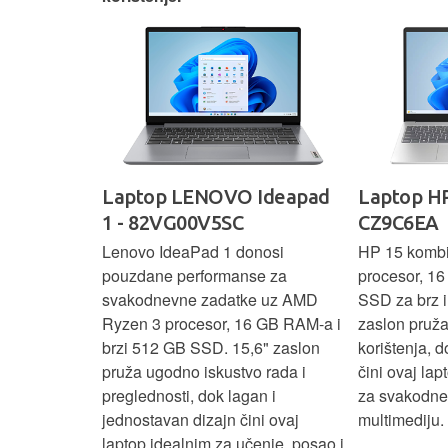
IdeaPad
Laptop LENOVO Ideapad
Laptop HP
SC
1 - 82VG00V5SC
CZ9C6EA
 3 s Ryzen 5
Lenovo IdeaPad 1 donosi
HP 15 komb
RAM-a nudi
pouzdane performanse za
procesor, 1
še aplikacija
svakodnevne zadatke uz AMD
SSD za brz i 
 moderan
Ryzen 3 procesor, 16 GB RAM-a i
zaslon pruž
D
brzi 512 GB SSD. 15,6" zaslon
korištenja, 
up podacima,
pruža ugodno iskustvo rada i
čini ovaj la
izbor za
preglednosti, dok lagan i
za svakodnev
kuće i
jednostavan dizajn čini ovaj
multimediju.
e.
laptop idealnim za učenje, posao i