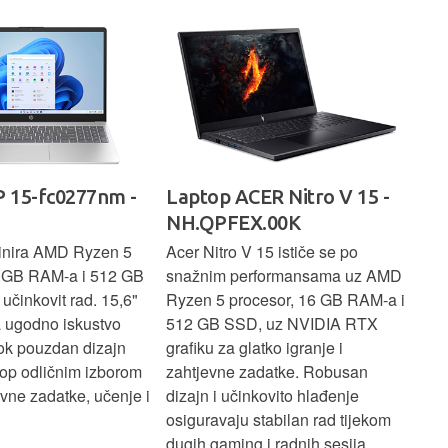
 15-fc0277nm -
Laptop ACER Nitro V 15 -
La
NH.QPFEX.00K
Sl
inira AMD Ryzen 5
Acer Nitro V 15 ističe se po
Len
6 GB RAM-a i 512 GB
snažnim performansama uz AMD
Ryz
učinkovit rad. 15,6"
Ryzen 5 procesor, 16 GB RAM-a i
TB 
a ugodno iskustvo
512 GB SSD, uz NVIDIA RTX
dov
dok pouzdan dizajn
grafiku za glatko igranje i
pru
ptop odličnim izborom
zahtjevne zadatke. Robusan
dok
ne zadatke, učenje i
dizajn i učinkovito hlađenje
mul
osiguravaju stabilan rad tijekom
pro
dugih gaming i radnih sesija.