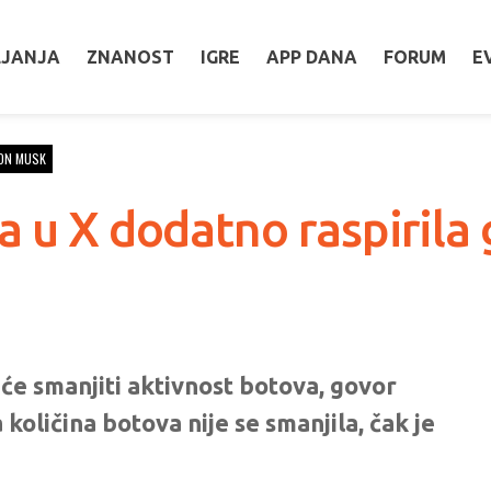
LJANJA
ZNANOST
IGRE
APP DANA
FORUM
E
ON MUSK
a u X dodatno raspirila
e smanjiti aktivnost botova, govor
količina botova nije se smanjila, čak je