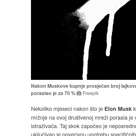
Nakon Muskove kupnje prosječan broj lajkov
porastao je za 70 %
Freepik
Nekoliko mjeseci nakon što je
k
Elon Musk
mržnje na ovoj društvenoj mreži porasla je
istraživača. Taj skok započeo je neposredno
uključivao je povećanu upotrebu specifičnih