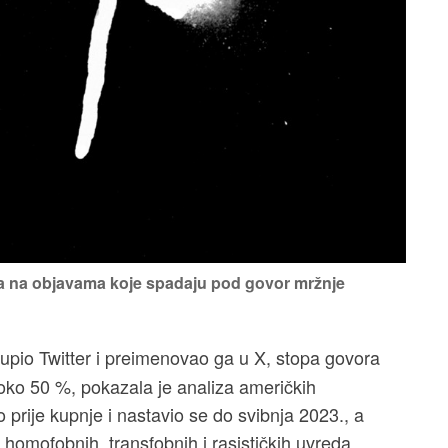
a na objavama koje spadaju pod govor mržnje
upio Twitter i preimenovao ga u X, stopa govora
 oko 50 %, pokazala je analiza američkih
 prije kupnje i nastavio se do svibnja 2023., a
 homofobnih, transfobnih i rasističkih uvreda.