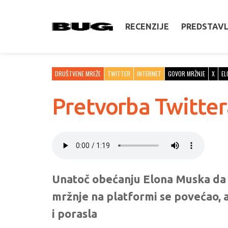
RECENZIJE
PREDSTAV
DRUŠTVENE MREŽE
TWITTER
INTERNET
GOVOR MRŽNJE
X
EL
Pretvorba Twitter
Unatoč obećanju Elona Muska da ć
mržnje na platformi se povećao, a 
i porasla