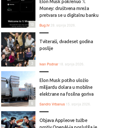
Elon Musk pokrenuo 𝕏
Money: društvena mreža
pretvara se u digitalnu banku
10
Bug.hr
28. srpnja 2026.
Tviteraši, dvadeset godina
poslije
3
Ivan Podnar
18. srpnja 2026.
Elon Musk potiho uložio
milijardu dolara u mobilne
elektrane na fosilna goriva
6
Sandro Vrbanus
15. srpnja 2026.
Objava Appleove tužbe
protiv OpenAI-ja poslužila je