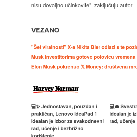
nisu dovoljno učinkovite", zaključuju autori.
VEZANO
"Šef viralnosti" X-a Nikita Bier odlazi s te pozi
Musk investitorima gotovo polovicu vremena 
Elon Musk pokrenuo 𝕏 Money: društvena mrež
n, Lenovo
💻✨ Jednostavan, pouzdan i
💻💼 Svestr
si odličan
praktičan, Lenovo IdeaPad 1
idealan je 
nosti za
idealan je izbor za svakodnevni
rad, učenje 
rad, učenje i bezbrižno
korištenje.