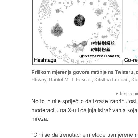
Prilikom mjerenja govora mržnje na Twitteru, o
Hickey, Daniel M. T. Fessler, Kristina Lerman, Ke
No to ih nije spriječilo da izraze zabrinutos
moderaciju na X-u i daljnja istraživanja koja
mreža.
"Čini se da trenutačne metode usmjerene na