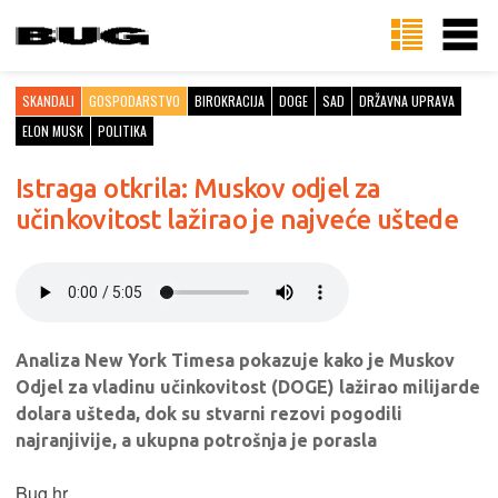
SKANDALI
GOSPODARSTVO
BIROKRACIJA
DOGE
SAD
DRŽAVNA UPRAVA
ELON MUSK
POLITIKA
Istraga otkrila: Muskov odjel za
učinkovitost lažirao je najveće uštede
Analiza New York Timesa pokazuje kako je Muskov
Odjel za vladinu učinkovitost (DOGE) lažirao milijarde
dolara ušteda, dok su stvarni rezovi pogodili
najranjivije, a ukupna potrošnja je porasla
Bug.hr