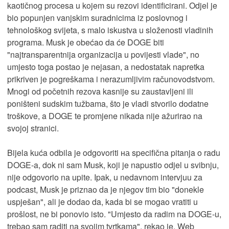
kaotičnog procesa u kojem su rezovi identificirani. Odjel je
bio popunjen vanjskim suradnicima iz poslovnog i
tehnološkog svijeta, s malo iskustva u složenosti vladinih
programa. Musk je obećao da će DOGE biti
"najtransparentnija organizacija u povijesti vlade", no
umjesto toga postao je nejasan, a nedostatak napretka
prikriven je pogreškama i nerazumljivim računovodstvom.
Mnogi od početnih rezova kasnije su zaustavljeni ili
poništeni sudskim tužbama, što je vladi stvorilo dodatne
troškove, a DOGE te promjene nikada nije ažurirao na
svojoj stranici.
Bijela kuća odbila je odgovoriti на specifična pitanja o radu
DOGE-a, dok ni sam Musk, koji je napustio odjel u svibnju,
nije odgovorio na upite. Ipak, u nedavnom intervjuu za
podcast, Musk je priznao da je njegov tim bio "donekle
uspješan", ali je dodao da, kada bi se mogao vratiti u
prošlost, ne bi ponovio isto. "Umjesto da radim na DOGE-u,
trebao sam raditi na svojim tvrtkama", rekao je. Web