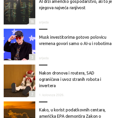
AI drži američko gospodarstvo, ali to je
njegova najveća ranjivost
16
srijeda
Musk investitorima gotovo polovicu
vremena govori samo o AI-u i robotima
3
srijeda
Nakon dronova i routera, SAD
ograničava i uvoz stranih robota i
invertera
2
1. kolovoza 2026.
Kako, u korist podatkovnih centara,
američka EPA demontira Zakon o