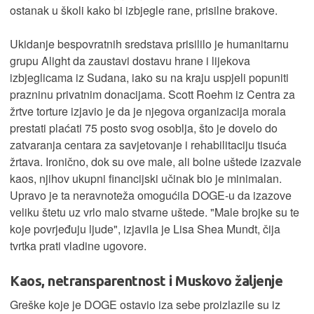
ostanak u školi kako bi izbjegle rane, prisilne brakove.
Ukidanje bespovratnih sredstava prisililo je humanitarnu
grupu Alight da zaustavi dostavu hrane i lijekova
izbjeglicama iz Sudana, iako su na kraju uspjeli popuniti
prazninu privatnim donacijama. Scott Roehm iz Centra za
žrtve torture izjavio je da je njegova organizacija morala
prestati plaćati 75 posto svog osoblja, što je dovelo do
zatvaranja centara za savjetovanje i rehabilitaciju tisuća
žrtava. Ironično, dok su ove male, ali bolne uštede izazvale
kaos, njihov ukupni financijski učinak bio je minimalan.
Upravo je ta neravnoteža omogućila DOGE-u da izazove
veliku štetu uz vrlo malo stvarne uštede. "Male brojke su te
koje povrjeđuju ljude", izjavila je Lisa Shea Mundt, čija
tvrtka prati vladine ugovore.
Kaos, netransparentnost i Muskovo žaljenje
Greške koje je DOGE ostavio iza sebe proizlazile su iz