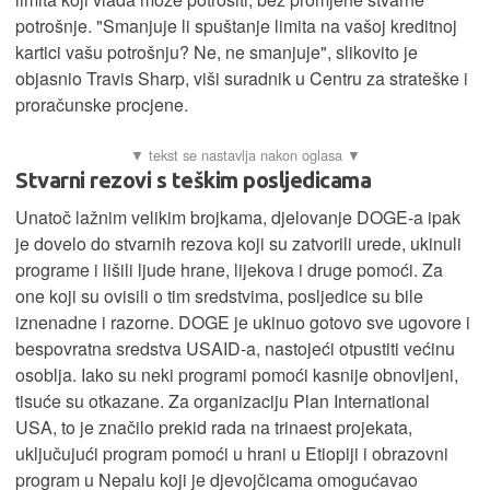
potrošnje. "Smanjuje li spuštanje limita na vašoj kreditnoj
kartici vašu potrošnju? Ne, ne smanjuje", slikovito je
objasnio Travis Sharp, viši suradnik u Centru za strateške i
proračunske procjene.
Stvarni rezovi s teškim posljedicama
Unatoč lažnim velikim brojkama, djelovanje DOGE-a ipak
je dovelo do stvarnih rezova koji su zatvorili urede, ukinuli
programe i lišili ljude hrane, lijekova i druge pomoći. Za
one koji su ovisili o tim sredstvima, posljedice su bile
iznenadne i razorne. DOGE je ukinuo gotovo sve ugovore i
bespovratna sredstva USAID-a, nastojeći otpustiti većinu
osoblja. Iako su neki programi pomoći kasnije obnovljeni,
tisuće su otkazane. Za organizaciju Plan International
USA, to je značilo prekid rada na trinaest projekata,
uključujući program pomoći u hrani u Etiopiji i obrazovni
program u Nepalu koji je djevojčicama omogućavao