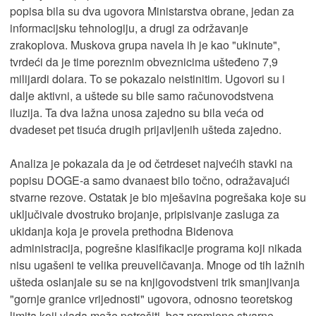
popisa bila su dva ugovora Ministarstva obrane, jedan za
informacijsku tehnologiju, a drugi za održavanje
zrakoplova. Muskova grupa navela ih je kao "ukinute",
tvrdeći da je time poreznim obveznicima ušteđeno 7,9
milijardi dolara. To se pokazalo neistinitim. Ugovori su i
dalje aktivni, a uštede su bile samo računovodstvena
iluzija. Ta dva lažna unosa zajedno su bila veća od
dvadeset pet tisuća drugih prijavljenih ušteda zajedno.
Analiza je pokazala da je od četrdeset najvećih stavki na
popisu DOGE-a samo dvanaest bilo točno, odražavajući
stvarne rezove. Ostatak je bio mješavina pogrešaka koje su
uključivale dvostruko brojanje, pripisivanje zasluga za
ukidanja koja je provela prethodna Bidenova
administracija, pogrešne klasifikacije programa koji nikada
nisu ugašeni te velika preuveličavanja. Mnoge od tih lažnih
ušteda oslanjale su se na knjigovodstveni trik smanjivanja
"gornje granice vrijednosti" ugovora, odnosno teoretskog
limita koji vlada može potrošiti, bez promjene stvarne