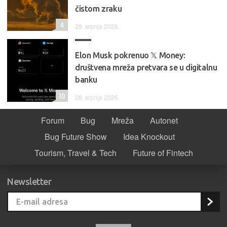
čistom zraku
4
29. srpnja 2026.
Elon Musk pokrenuo 𝕏 Money:
društvena mreža pretvara se u digitalnu
banku
10
28. srpnja 2026.
Forum
Bug
Mreža
Autonet
Bug Future Show
Idea Knockout
Tourism, Travel & Tech
Future of Fintech
Newsletter