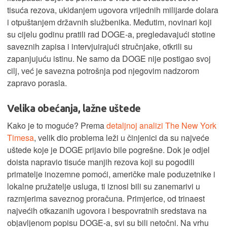
tisuća rezova, ukidanjem ugovora vrijednih milijarde dolara
i otpuštanjem državnih službenika. Međutim, novinari koji
su cijelu godinu pratili rad DOGE-a, pregledavajući stotine
saveznih zapisa i intervjuirajući stručnjake, otkrili su
zapanjujuću istinu. Ne samo da DOGE nije postigao svoj
cilj, već je savezna potrošnja pod njegovim nadzorom
zapravo porasla.
Velika obećanja, lažne uštede
Kako je to moguće? Prema
detaljnoj analizi The New York
Timesa
, velik dio problema leži u činjenici da su najveće
uštede koje je DOGE prijavio bile pogrešne. Dok je odjel
doista napravio tisuće manjih rezova koji su pogodili
primatelje inozemne pomoći, američke male poduzetnike i
lokalne pružatelje usluga, ti iznosi bili su zanemarivi u
razmjerima saveznog proračuna. Primjerice, od trinaest
najvećih otkazanih ugovora i bespovratnih sredstava na
objavljenom popisu DOGE-a, svi su bili netočni. Na vrhu