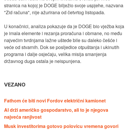
stranica na kojoj je DOGE bilježio svoje uspjehe, nazvana
"Zid računa", nije ažurirana od četvrtog listopada.
U konačnici, analiza pokazuje da je DOGE bio vježba koja
je imala elemente i rezanja proračuna i obmane, no među
najvećim tvrdnjama lažne uštede bile su daleko češće i
veće od stvarnih. Dok se posljedice otpuštanja i ukinutih
programa i dalje osjećaju, velika misija smanjenja
državnog duga ostala je neispunjena.
VEZANO
Fathom će biti novi Fordov električni kamionet
AI drži američko gospodarstvo, ali to je njegova
najveća ranjivost
Musk investitorima gotovo polovicu vremena govori