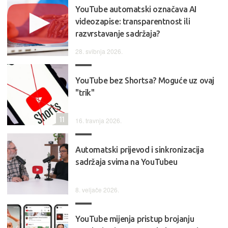
YouTube automatski označava AI
videozapise: transparentnost ili
razvrstavanje sadržaja?
28. svibnja 2026.
YouTube bez Shortsa? Moguće uz ovaj
"trik"
11
16. travnja 2026.
Automatski prijevod i sinkronizacija
sadržaja svima na YouTubeu
8. veljače 2026.
YouTube mijenja pristup brojanju