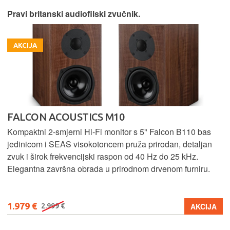
Pravi britanski audiofilski zvučnik.
AKCIJA
FALCON ACOUSTICS M10
Kompaktni 2-smjerni Hi-Fi monitor s 5" Falcon B110 bas
jedinicom i SEAS visokotoncem pruža prirodan, detaljan
zvuk i širok frekvencijski raspon od 40 Hz do 25 kHz.
Elegantna završna obrada u prirodnom drvenom furniru.
1.979 €
AKCIJA
2.999 €