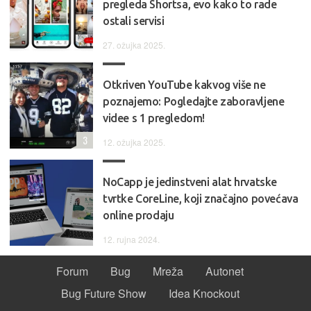
pregleda Shortsa, evo kako to rade
ostali servisi
27. ožujka 2025.
Otkriven YouTube kakvog više ne
poznajemo: Pogledajte zaboravljene
videe s 1 pregledom!
3
12. ožujka 2025.
NoCapp je jedinstveni alat hrvatske
tvrtke CoreLine, koji značajno povećava
online prodaju
12. rujna 2024.
Forum
Bug
Mreža
Autonet
Bug Future Show
Idea Knockout