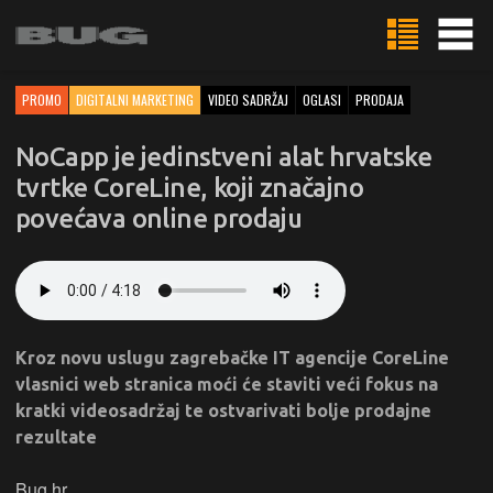
PROMO
DIGITALNI MARKETING
VIDEO SADRŽAJ
OGLASI
PRODAJA
NoCapp je jedinstveni alat hrvatske
tvrtke CoreLine, koji značajno
povećava online prodaju
Kroz novu uslugu zagrebačke IT agencije CoreLine
vlasnici web stranica moći će staviti veći fokus na
kratki videosadržaj te ostvarivati bolje prodajne
rezultate
Bug.hr