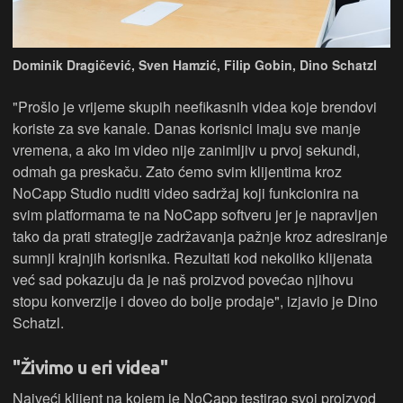
Dominik Dragičević, Sven Hamzić, Filip Gobin, Dino Schatzl
"Prošlo je vrijeme skupih neefikasnih videa koje brendovi
koriste za sve kanale. Danas korisnici imaju sve manje
vremena, a ako im video nije zanimljiv u prvoj sekundi,
odmah ga preskaču. Zato ćemo svim klijentima kroz
NoCapp Studio nuditi video sadržaj koji funkcionira na
svim platformama te na NoCapp softveru jer je napravljen
tako da prati strategije zadržavanja pažnje kroz adresiranje
sumnji krajnjih korisnika. Rezultati kod nekoliko klijenata
već sad pokazuju da je naš proizvod povećao njihovu
stopu konverzije i doveo do bolje prodaje", izjavio je Dino
Schatzl.
"Živimo u eri videa"
Najveći klijent na kojem je NoCapp testirao svoj proizvod