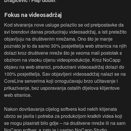
Dragičević
i
Filip Gobin
.
Fokus na videosadržaj
Kod stvaranja nove usluge polazilo se od pretpostavke da
svi brendovi danas produciraju videosadržaj, a isti pretežito
objavljuju na društvenim mrežama. Ono što je manje
poznato je to da samo 30% posjetitelja web stranica na njih
dolazi kroz društvene mreže što je veoma mali postotak s
obzirom na visoku cijenu videoprodukcije. Kroz NoCapp
objavu na web stranici, producirani videosadržaj dolazi do
100% posjetitelja. Sav objavljeni videosadržaj nalazi se na
CoreLine serverima koji omogućavaju brzo učitavanje i
prikazivanje, bez usporavanja ostalih dijelova klijentove
web stranice.
Nakon dovršavanja cijelog softvera kod nekih klijenata
ubrzo se javila i potreba za produkcijom kratkih videa koji
se mogu plasirati bilo gdje – na društvene mreže ili na sam
NoCapp softver, a zato je i nastao NoCapp Studio,