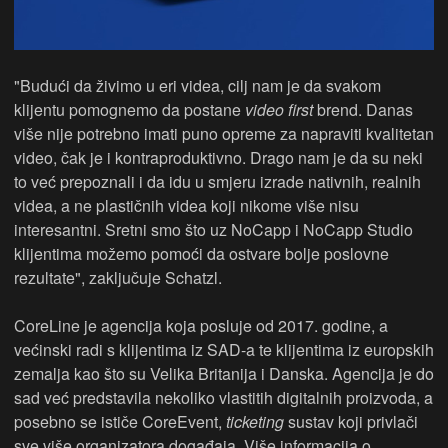
"Budući da živimo u eri videa, cilj nam je da svakom
klijentu pomognemo da postane
video first
brend. Danas
više nije potrebno imati puno opreme za napraviti kvalitetan
video, čak je i kontraproduktivno. Drago nam je da su neki
to već prepoznali i da idu u smjeru izrade nativnih, realnih
videa, a ne plastičnih videa koji nikome više nisu
interesantni. Sretni smo što uz NoCapp i NoCapp Studio
klijentima možemo pomoći da ostvare bolje poslovne
rezultate", zaključuje Schatzl.
CoreLine je agencija koja posluje od 2017. godine, a
većinski radi s klijentima iz SAD-a te klijentima iz europskih
zemalja kao što su Velika Britanija i Danska. Agencija je do
sad već predstavila nekoliko vlastitih digitalnih proizvoda, a
posebno se ističe CoreEvent,
ticketing
sustav koji privlači
sve više organizatora događaja. Više informacija o