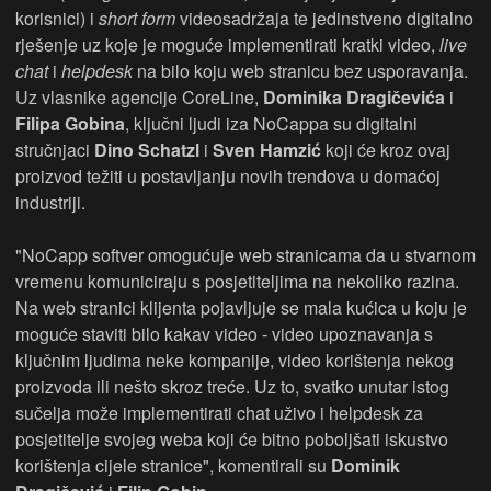
korisnici) i
short form
videosadržaja te jedinstveno digitalno
rješenje uz koje je moguće implementirati kratki video,
live
chat
i
helpdesk
na bilo koju web stranicu bez usporavanja.
Uz vlasnike agencije CoreLine,
Dominika Dragičevića
i
Filipa Gobina
, ključni ljudi iza NoCappa su digitalni
stručnjaci
Dino Schatzl
i
Sven Hamzić
koji će kroz ovaj
proizvod težiti u postavljanju novih trendova u domaćoj
industriji.
"NoCapp softver omogućuje web stranicama da u stvarnom
vremenu komuniciraju s posjetiteljima na nekoliko razina.
Na web stranici klijenta pojavljuje se mala kućica u koju je
moguće staviti bilo kakav video - video upoznavanja s
ključnim ljudima neke kompanije, video korištenja nekog
proizvoda ili nešto skroz treće. Uz to, svatko unutar istog
sučelja može implementirati chat uživo i helpdesk za
posjetitelje svojeg weba koji će bitno poboljšati iskustvo
korištenja cijele stranice", komentirali su
Dominik