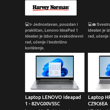
n, Lenovo
💻✨ Jednostavan, pouzdan i
💻💼 Svestr
si odličan
praktičan, Lenovo IdeaPad 1
idealan je 
nosti za
idealan je izbor za svakodnevni
rad, učenje 
rad, učenje i bezbrižno
korištenje.
IdeaPad
Laptop LENOVO Ideapad
Laptop HP
SC
1 - 82VG00V5SC
CZ9C6EA