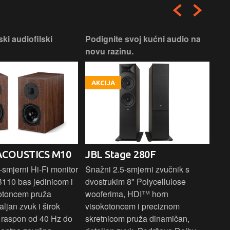
ski audiofilski
Podignite svoj kućni audio na
Nas
novu razinu.
Box
AKCIJA
A
ACOUSTICS M10
JBL Stage 280F
PR
E
smjerni Hi-Fi monitor
Snažni 2.5-smjerni zvučnik s
B110 bas jedinicom i
dvostrukim 8" Polycellulose
Kom
otoncem pruža
wooferima, HDI™ horn
zvu
aljan zvuk i širok
visokotoncem i preciznom
bas
i raspon od 40 Hz do
skretnicom pruža dinamičan,
1" 