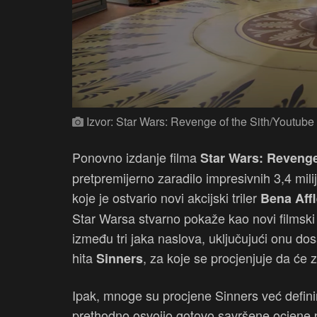
Izvor: Star Wars: Revenge of the Sith/Youtube
Ponovno izdanje filma
Star Wars: Revenge
pretpremijerno zaradilo impresivnih 3,4 mili
koje je ostvario novi akcijski triler
Bena Aff
Star Warsa stvarno pokaže kao novi filmski
između tri jaka naslova, uključujući onu d
hita
, za koje se procjenjuje da će z
Sinners
Ipak, mnoge su procjene Sinners već defini
prethodno osvojio gotovo savršene ocjene pub