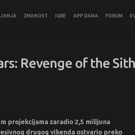
LJANJA
ZNANOST
IGRE
APP DANA
FORUM
E
ars: Revenge of the Sit
im projekcijama zaradio 2,5 milijuna
presivnog drugog vikenda ostvario preko