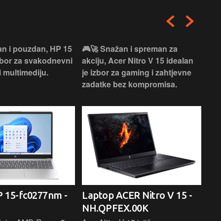
an i pouzdan, HP 15
🎮🚀 Snažan i spreman za
🎯⚡
izbor za svakodnevni
akciju, Acer Nitro V 15 idealan
Len
i multimediju.
je izbor za gaming i zahtjevne
vrh
zadatke bez kompromisa.
pro
rad
 15-fc0277nm -
Laptop ACER Nitro V 15 -
La
NH.QPFEX.00K
Sl