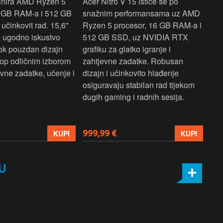
inira AMD Ryzen 5
Acer Nitro V 15 ističe se po
Len
6 GB RAM-a i 512 GB
snažnim performansama uz AMD
Ryz
učinkovit rad. 15,6"
Ryzen 5 procesor, 16 GB RAM-a i
TB 
a ugodno iskustvo
512 GB SSD, uz NVIDIA RTX
dov
dok pouzdan dizajn
grafiku za glatko igranje i
pru
ptop odličnim izborom
zahtjevne zadatke. Robusan
dok
ne zadatke, učenje i
dizajn i učinkovito hlađenje
mul
osiguravaju stabilan rad tijekom
pro
dugih gaming i radnih sesija.
999,99 €
699
KUPI
KUPI
U