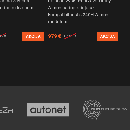
gantna završna
detaljan zvuk. Podržava Dolby
vis
irodnom drvenom
Atmos nadogradnju uz
zvu
kompatibilnost s 240H Atmos
za 
modulom.
979 €
27
AKCIJA
AKCIJA
99 €
1.389 €