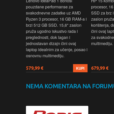
 3 s Ryzen 5
Lenovo IdeaPad 1 donosi
HP 15 komb
RAM-a nudi
pouzdane performanse za
procesor, 1
še aplikacija
svakodnevne zadatke uz AMD
SSD za brz i 
 moderan
Ryzen 3 procesor, 16 GB RAM-a i
zaslon pruž
D
brzi 512 GB SSD. 15,6" zaslon
korištenja, 
up podacima,
pruža ugodno iskustvo rada i
čini ovaj la
izbor za
preglednosti, dok lagan i
za svakodnev
kuće i
jednostavan dizajn čini ovaj
multimediju.
e.
laptop idealnim za učenje, posao i
osnovnu multimediju.
579,99 €
679,99 €
KUPI
KUPI
NEMA KOMENTARA NA FORUM