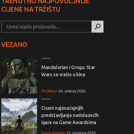
TRENUTNO NAJPOVOLJNIJE
CIJENE NA TRŽIŠTU
VEZANO
Mandalorian i Grogu: Star
Wars se vratio u kina
2
Tin Bačun
24. svibnja 2026.
Osam najznačajnijih
predstavljanja nadolazećih
igara na Game Awardsima
2
Damir Radešić
13. prosinca 2025.