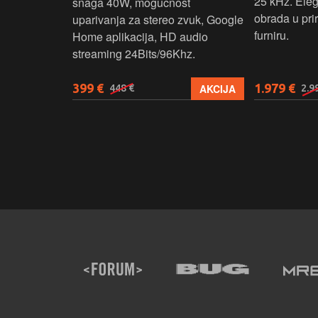
25 kHz. Ele
snaga 40W, mogucnost
obrada u pr
uparivanja za stereo zvuk, Google
furniru.
Home aplikacija, HD audio
streaming 24Bits/96Khz.
399 €
1.979 €
KUPI
AKCIJA
448 €
2.9