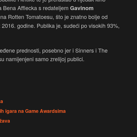
a Bena Afflecka s redateljem
Gavinom
 na Rotten Tomatoesu, što je znatno bolje od
2016. godine. Publika je, sudeći po visokih 93%,
t
eđene prednosti, posebno jer i Sinners i The
u namijenjeni samo zrelijoj publici.
na
ćih igara na Game Awardsima
ožava