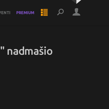
VENTI
PREMIUM
h" nadmašio