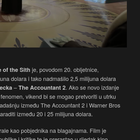
je, povodom 20. obljetnice,
 of the Sith
juna dolara i tako nadmašilo 2,5 milijuna dolara
–
. Ako se novo izdanje
lecka
The Accountant 2
 fenomen, vikend bi se mogao pretvoriti u utrku
osadašnju između The Accountant 2 i Warner Bros
araditi između 20 i 25 milijuna dolara.
rale kao pobjednika na blagajnama. Film je
like i kritike te je prerastao u rijedak kino