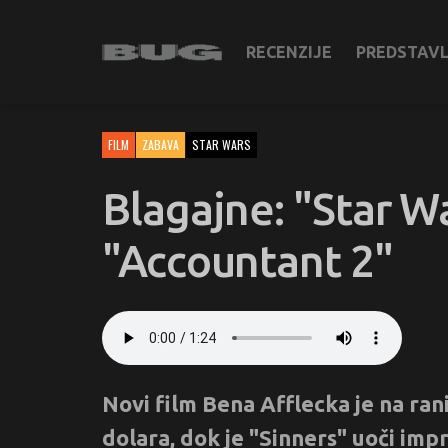
RECENZIJE
PREDSTAV
FILM
ZABAVA
STAR WARS
Blagajne: "Star W
"Accountant 2"
Novi film Bena Afflecka je na ran
dolara, dok je "Sinners" uoči im