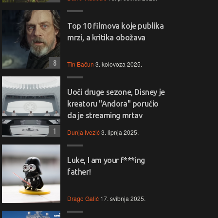
Top 10 filmova koje publika
mrzi, a kritika obožava
8
Tin Bačun
3. kolovoza 2025.
Uoči druge sezone, Disney je
kreatoru "Andora" poručio
da je streaming mrtav
1
Dunja Ivezić
3. lipnja 2025.
Luke, I am your f***ing
father!
Drago Galić
17. svibnja 2025.