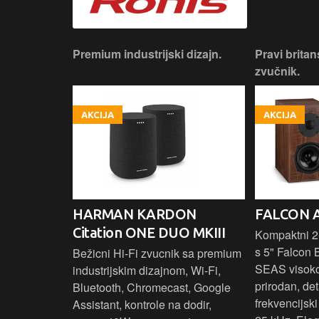
iji!
Premium industrijski dizajn.
Pravi britan
zvučnik.
AKCIJA
AKCIJA
HARMAN KARDON
FALCON 
Citation ONE DUO MKIII
 elegantnog
Kompaktni 2-
vuka za
s 5" Falcon 
Bežicni Hi-Fi zvucnik sa premium
.
SEAS visok
industrijskim dizajnom, Wi-Fi,
prirodan, det
Bluetooth, Chromecast, Google
frekvencijsk
Assistant, kontrole na dodir,