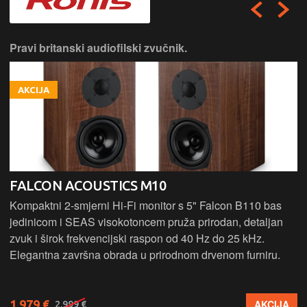
Pravi britanski audiofilski zvučnik.
AKCIJA
FALCON ACOUSTICS M10
Kompaktni 2-smjerni Hi-Fi monitor s 5" Falcon B110 bas
jedinicom i SEAS visokotoncem pruža prirodan, detaljan
zvuk i širok frekvencijski raspon od 40 Hz do 25 kHz.
Elegantna završna obrada u prirodnom drvenom furniru.
1.979 €
AKCIJA
2.999 €