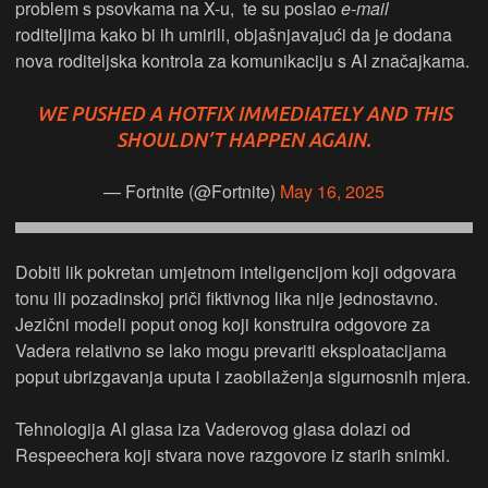
problem s psovkama na X-u, te su poslao
e-mail
roditeljima kako bi ih umirili, objašnjavajući da je dodana
nova roditeljska kontrola za komunikaciju s AI značajkama.
WE PUSHED A HOTFIX IMMEDIATELY AND THIS
SHOULDN’T HAPPEN AGAIN.
— Fortnite (@Fortnite)
May 16, 2025
Dobiti lik pokretan umjetnom inteligencijom koji odgovara
tonu ili pozadinskoj priči fiktivnog lika nije jednostavno.
Jezični modeli poput onog koji konstruira odgovore za
Vadera relativno se lako mogu prevariti eksploatacijama
poput ubrizgavanja uputa i zaobilaženja sigurnosnih mjera.
Tehnologija AI glasa iza Vaderovog glasa dolazi od
Respeechera koji stvara nove razgovore iz starih snimki.