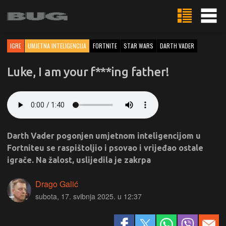
IGRE
UMJETNA INTELIGENCIJA
FORTNITE
STAR WARS
DARTH VADER
Luke, I am your f***ing father!
Darth Vader pogonjen umjetnom inteligencijom u
Fortniteu se raspištoljio i psovao i vrijeđao ostale
igrače. Na žalost, uslijedila je zakrpa
Drago Galić
subota, 17. svibnja 2025. u 12:37