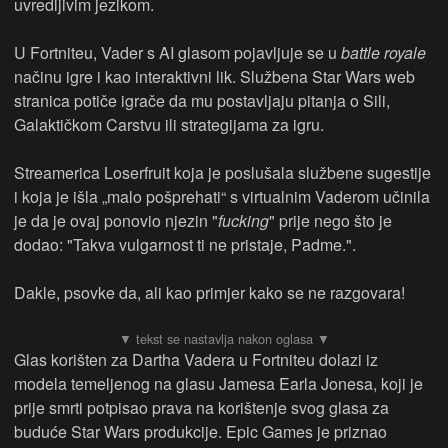
uvredljivim jezikom.
U Fortniteu, Vader s AI glasom pojavljuje se u
battle royale
načinu igre i kao interaktivni lik. Službena Star Wars web
stranica potiče igrače da mu postavljaju pitanja o Sili,
Galaktičkom Carstvu ili strategijama za igru.
Streamerica Loserfruit koja je poslušala službene sugestije
i koja je išla „malo pošprehati“ s virtualnim Vaderom učinila
je da je ovaj ponovio njezin "
fucking
" prije nego što je
dodao: "Takva vulgarnost ti ne pristaje, Padme.".
Dakle, psovke da, ali kao primjer kako se ne razgovara!
Glas korišten za Dartha Vadera u Fortniteu dolazi iz
modela temeljenog na glasu Jamesa Earla Jonesa, koji je
prije smrti potpisao prava na korištenje svog glasa za
buduće Star Wars produkcije. Epic Games je priznao