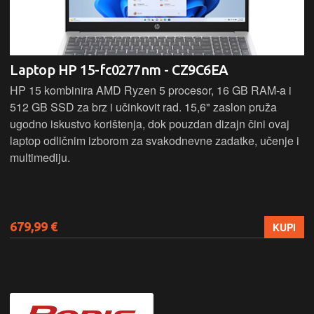
Laptop HP 15-fc0277nm - CZ9C6EA
HP 15 kombinira AMD Ryzen 5 procesor, 16 GB RAM-a i
512 GB SSD za brz i učinkovit rad. 15,6" zaslon pruža
ugodno iskustvo korištenja, dok pouzdan dizajn čini ovaj
laptop odličnim izborom za svakodnevne zadatke, učenje i
multimediju.
679,99 €
KUPI