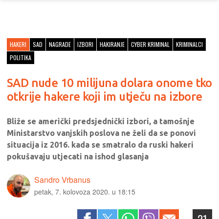
HAKERI
SAD
NAGRADE
IZBORI
HAKIRANJE
CYBER KRIMINAL
KRIMINALCI
POLITIKA
SAD nude 10 milijuna dolara onome tko
otkrije hakere koji im utječu na izbore
Bliže se američki predsjednički izbori, a tamošnje
Ministarstvo vanjskih poslova ne želi da se ponovi
situacija iz 2016. kada se smatralo da ruski hakeri
pokušavaju utjecati na ishod glasanja
Sandro Vrbanus
petak, 7. kolovoza 2020. u 18:15