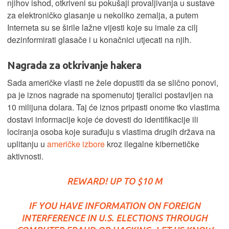
njihov ishod, otkriveni su pokušaji provaljivanja u sustave
za elektroničko glasanje u nekoliko zemalja, a putem
Interneta su se širile lažne vijesti koje su imale za cilj
dezinformirati glasače i u konačnici utjecati na njih.
Nagrada za otkrivanje hakera
Sada američke vlasti ne žele dopustiti da se slično ponovi,
pa je iznos nagrade na spomenutoj tjeralici postavljen na
10 milijuna dolara. Taj će iznos pripasti onome tko vlastima
dostavi informacije koje će dovesti do identifikacije ili
lociranja osoba koje surađuju s vlastima drugih država na
uplitanju u
američke izbore
kroz ilegalne kibernetičke
aktivnosti.
REWARD! UP TO $10 M
IF YOU HAVE INFORMATION ON FOREIGN
INTERFERENCE IN U.S. ELECTIONS THROUGH