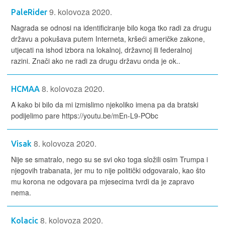
9. kolovoza 2020.
PaleRider
Nagrada se odnosi na identificiranje bilo koga tko radi za drugu
državu a pokušava putem Interneta, kršeći američke zakone,
utjecati na ishod izbora na lokalnoj, državnoj ili federalnoj
razini. Znači ako ne radi za drugu državu onda je ok..
8. kolovoza 2020.
HCMAA
A kako bi bilo da mi izmislimo njekoliko imena pa da bratski
podijelimo pare https://youtu.be/mEn-L9-PObc
8. kolovoza 2020.
Visak
Nije se smatralo, nego su se svi oko toga složili osim Trumpa i
njegovih trabanata, jer mu to nije politički odgovaralo, kao što
mu korona ne odgovara pa mjesecima tvrdi da je zapravo
nema.
8. kolovoza 2020.
Kolacic