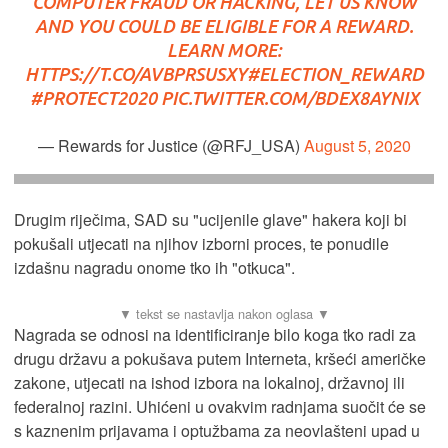
COMPUTER FRAUD OR HACKING, LET US KNOW
AND YOU COULD BE ELIGIBLE FOR A REWARD.
LEARN MORE:
HTTPS://T.CO/AVBPRSUSXY
#ELECTION_REWARD
#PROTECT2020
PIC.TWITTER.COM/BDEX8AYNIX
— Rewards for Justice (@RFJ_USA)
August 5, 2020
Drugim riječima, SAD su "ucijenile glave" hakera koji bi
pokušali utjecati na njihov izborni proces, te ponudile
izdašnu nagradu onome tko ih "otkuca".
Nagrada se odnosi na identificiranje bilo koga tko radi za
drugu državu a pokušava putem Interneta, kršeći američke
zakone, utjecati na ishod izbora na lokalnoj, državnoj ili
federalnoj razini. Uhićeni u ovakvim radnjama suočit će se
s kaznenim prijavama i optužbama za neovlašteni upad u