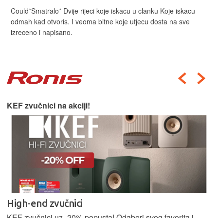
Could*Smatralo* Dvije rijeci koje iskacu u clanku Koje iskacu
odmah kad otvoris. I veoma bitne koje utjecu dosta na sve
izreceno i napisano.
KEF zvučnici na akciji!
High-end zvučnici
KEF zvučnici uz -20% popusta! Odaberi svog favorita i