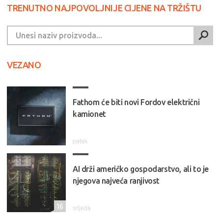
TRENUTNO NAJPOVOLJNIJE CIJENE NA TRŽIŠTU
VEZANO
Fathom će biti novi Fordov električni
kamionet
petak
AI drži američko gospodarstvo, ali to je
njegova najveća ranjivost
16
srijeda