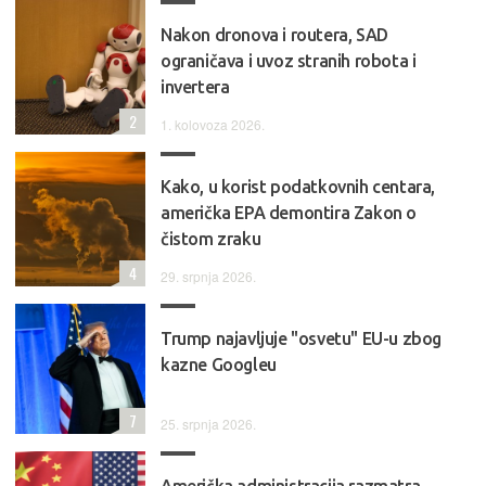
Nakon dronova i routera, SAD
ograničava i uvoz stranih robota i
invertera
2
1. kolovoza 2026.
Kako, u korist podatkovnih centara,
američka EPA demontira Zakon o
čistom zraku
4
29. srpnja 2026.
Trump najavljuje "osvetu" EU-u zbog
kazne Googleu
7
25. srpnja 2026.
Američka administracija razmatra