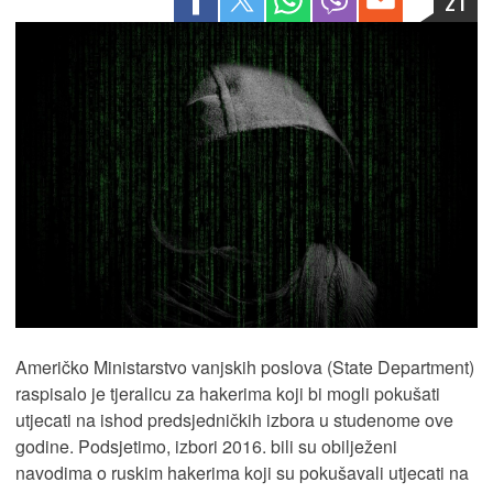
21
Američko Ministarstvo vanjskih poslova (State Department)
raspisalo je tjeralicu za hakerima koji bi mogli pokušati
utjecati na ishod predsjedničkih izbora u studenome ove
godine. Podsjetimo, izbori 2016. bili su obilježeni
navodima o ruskim hakerima koji su pokušavali utjecati na