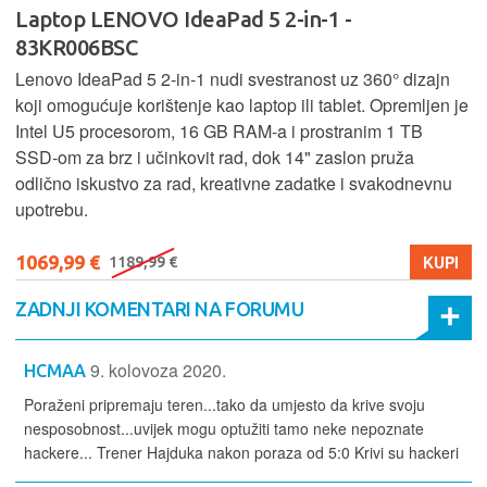
Laptop LENOVO IdeaPad 5 2-in-1 -
83KR006BSC
Lenovo IdeaPad 5 2‑in‑1 nudi svestranost uz 360° dizajn
koji omogućuje korištenje kao laptop ili tablet. Opremljen je
Intel U5 procesorom, 16 GB RAM-a i prostranim 1 TB
SSD‑om za brz i učinkovit rad, dok 14" zaslon pruža
odlično iskustvo za rad, kreativne zadatke i svakodnevnu
upotrebu.
1069,99 €
KUPI
1189,99 €
ZADNJI KOMENTARI NA FORUMU
9. kolovoza 2020.
HCMAA
Poraženi pripremaju teren...tako da umjesto da krive svoju
nesposobnost...uvijek mogu optužiti tamo neke nepoznate
hackere... Trener Hajduka nakon poraza od 5:0 Krivi su hackeri