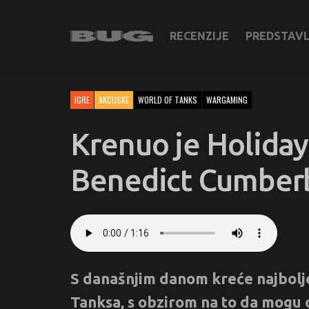
RECENZIJE
PREDSTAV
IGRE
AKCIJSKE
WORLD OF TANKS
WARGAMING
Krenuo je Holiday 
Benedict Cumber
S današnjim danom kreće najbolj
Tanksa, s obzirom na to da mogu o