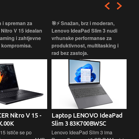
 i spreman za
🎯⚡ Snažan, brz i moderan,
💻
 Nitro V 15 idealan
Lenovo IdeaPad Slim 3 nudi
2‑i
gaming i zahtjevne
vrhunske performanse za
vrh
z kompromisa.
produktivnost, multitasking i
uži
rad bez zastoja.
-
ER Nitro V 15 -
Laptop LENOVO IdeaPad
La
.00K
Slim 3 83K700BWSC
83
15 ističe se po
Lenovo IdeaPad Slim 3 ima
Len