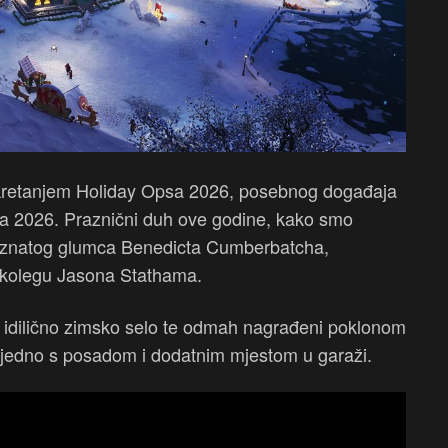
pokretanjem Holiday Opsa 2026, posebnog događaja
čnja 2026. Praznični duh ove godine, kako smo
poznatog glumca Benedicta Cumberbatcha,
io kolegu Jasona Stathama.
 u idilično zimsko selo te odmah nagrađeni poklonom
zajedno s posadom i dodatnim mjestom u garaži.