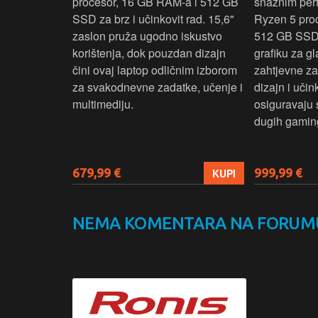
e za
procesor, 16 GB RAM-a i 512 GB
snažnim pe
e uz AMD
SSD za brz i učinkovit rad. 15,6"
Ryzen 5 pro
6 GB RAM-a i
zaslon pruža ugodno iskustvo
512 GB SSD
6" zaslon
korištenja, dok pouzdan dizajn
grafiku za gl
 rada i
čini ovaj laptop odličnim izborom
zahtjevne z
n i
za svakodnevne zadatke, učenje i
dizajn i učin
ni ovaj
multimediju.
osiguravaju 
enje, posao i
dugih gaming
679,99 €
999,99 €
KUPI
KUPI
NEMA KOMENTARA NA FORUM