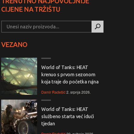
TRENUTNO NAJPOVOLJNIJE
CIJENE NA TRŽIŠTU
VEZANO
World of Tanks: HEAT
krenuo s prvom sezonom
koja traje do početka rujna
Damir Radešić
2. srpnja 2026.
World of Tanks: HEAT
službeno starta već idući
tjedan
Damir Radešić
20. svibnja 2026.