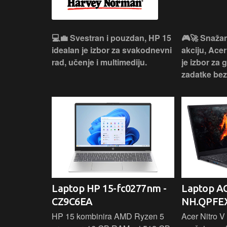
ouzdan i
💻💼 Svestran i pouzdan, HP 15
🎮🚀 Snažan
deaPad 1
idealan je izbor za svakodnevni
akciju, Acer
svakodnevni
rad, učenje i multimediju.
je izbor za 
žno
zadatke be
Ideapad
Laptop HP 15-fc0277nm -
Laptop AC
CZ9C6EA
NH.QPFEX
nosi
HP 15 kombinira AMD Ryzen 5
Acer Nitro V 