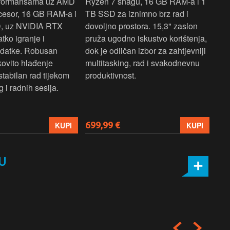
rformansama uz AMD
Ryzen 7 snagu, 16 GB RAM-a i 1
U7 
cesor, 16 GB RAM-a i
TB SSD za iznimno brz rad i
SSD
, uz NVIDIA RTX
dovoljno prostora. 15,3" zaslon
zasl
atko igranje i
pruža ugodno iskustvo korištenja,
koj
adatke. Robusan
dok je odličan izbor za zahtjevniji
lap
kovito hlađenje
multitasking, rad i svakodnevnu
pro
stabilan rad tijekom
produktivnost.
 i radnih sesija.
699,99 €
206
KUPI
KUPI
U