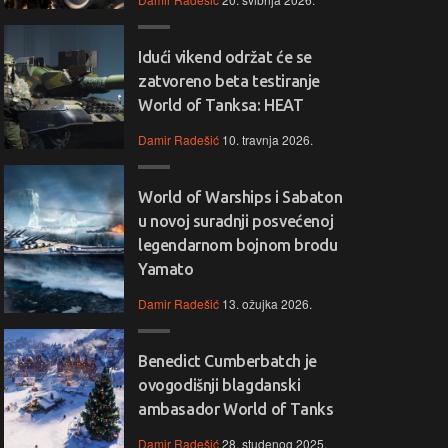
Idući vikend održat će se
zatvoreno beta testiranje
World of Tanksa: HEAT
Damir Radešić
10. travnja 2026.
World of Warships i Sabaton
u novoj suradnji posvećenoj
legendarnom bojnom brodu
Yamato
Damir Radešić
13. ožujka 2026.
Benedict Cumberbatch je
ovogodišnji blagdanski
ambasador World of Tanks
Damir Radešić
28. studenog 2025.