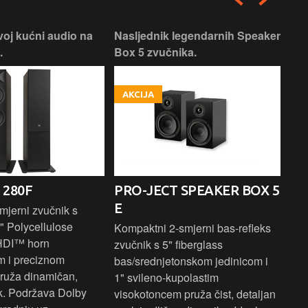
voj kućni audio na
Nasljednik legendarnih Speaker
Pos
.
Box 5 zvučnika.
AKCIJA
 280F
PRO-JECT SPEAKER BOX 5
Ro
E
mjerni zvučnik s
Rez
" Polycellulose
slu
Kompaktni 2-smjerni bas-refleks
HDI™ horn
isk
zvučnik s 5" fiberglass
m i preciznom
svj
bas/srednjetonskom jedinicom i
pruža dinamičan,
1" svileno-kupolastim
k. Podržava Dolby
visokotoncem pruža čist, detaljan