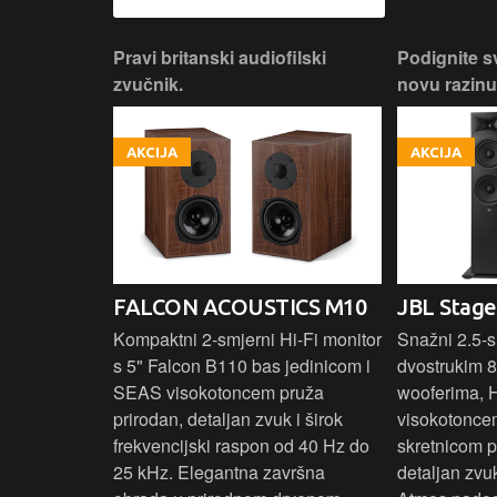
 dizajn.
Pravi britanski audiofilski
Podignite s
zvučnik.
novu razinu
AKCIJA
AKCIJA
ON
FALCON ACOUSTICS M10
JBL Stage
O MKIII
Kompaktni 2-smjerni Hi-Fi monitor
Snažni 2.5-s
s 5" Falcon B110 bas jedinicom i
dvostrukim 8
k sa premium
SEAS visokotoncem pruža
wooferima, 
, Wi-Fi,
prirodan, detaljan zvuk i širok
visokotonce
t, Google
frekvencijski raspon od 40 Hz do
skretnicom 
 dodir,
25 kHz. Elegantna završna
detaljan zvu
st