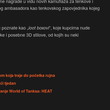
edne nagrade u vidu novih kamuflaža za tenkove i
njeg ambasadora kao tenkovskog zapovjednika kojeg
u poznate kao „
“, koje kupcima nude
loot boxovi
ke i posebne 3D stilove, od kojih su neki
 koja traje do početka rujna
ći tjedan
iranje World of Tanksa: HEAT