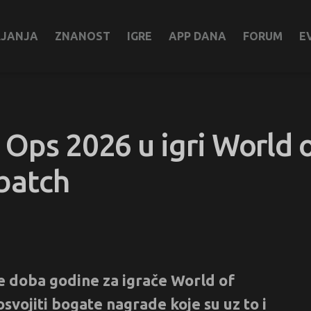
LJANJA
ZNANOST
IGRE
APP DANA
FORUM
E
Ops 2026 u igri World o
batch
e doba godine za igrače World of
svojiti bogate nagrade koje su uz to i