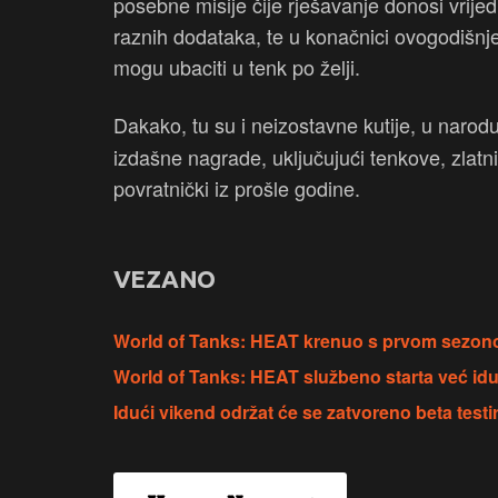
posebne misije čije rješavanje donosi vrij
raznih dodataka, te u konačnici ovogodiš
mogu ubaciti u tenk po želji.
Dakako, tu su i neizostavne kutije, u narod
izdašne nagrade, uključujući tenkove, zlatni
povratnički iz prošle godine.
VEZANO
World of Tanks: HEAT krenuo s prvom sezonom
World of Tanks: HEAT službeno starta već idu
Idući vikend održat će se zatvoreno beta test