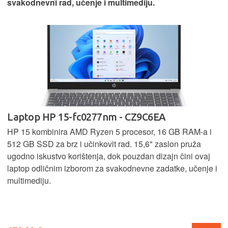
svakodnevni rad, učenje i multimediju.
Laptop HP 15-fc0277nm - CZ9C6EA
HP 15 kombinira AMD Ryzen 5 procesor, 16 GB RAM-a i
512 GB SSD za brz i učinkovit rad. 15,6" zaslon pruža
ugodno iskustvo korištenja, dok pouzdan dizajn čini ovaj
laptop odličnim izborom za svakodnevne zadatke, učenje i
multimediju.