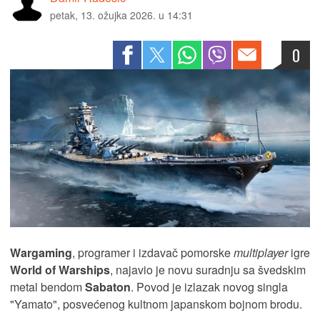
petak, 13. ožujka 2026. u 14:31
0
Wargaming
, programer i izdavač pomorske
multiplayer
igre
World of Warships
, najavio je novu suradnju sa švedskim
metal bendom
Sabaton
. Povod je izlazak novog singla
"Yamato", posvećenog kultnom japanskom bojnom brodu.