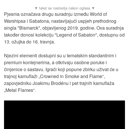
Pjesma označava drugu suradnju između World of
Warshipsa i Sabatona, nastavljajući uspjeh prethodnog
singla "Bismarck", objavljenog 2019. godine. Ova suradnja
također donosi kolekciju "Legend of Sabaton", dostupnu od
13. ožujka do 16. travnja.
Njezini elementi dostupni su u tematskim standardnim i
premium kontejnerima, a otkrivaju osobne poruke i
činjenice o sastavu. Igrači koji popune zbirku uživat će u
trajnoj kamuflaži „Crowned in Smoke and Flame“,
zapovjedniku Joakimu Brodénu i pet trajnih kamuflaža
„Metal Flames“.