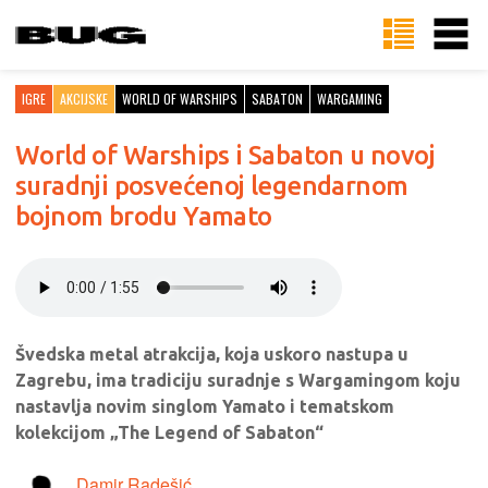
IGRE
AKCIJSKE
WORLD OF WARSHIPS
SABATON
WARGAMING
World of Warships i Sabaton u novoj
suradnji posvećenoj legendarnom
bojnom brodu Yamato
Švedska metal atrakcija, koja uskoro nastupa u
Zagrebu, ima tradiciju suradnje s Wargamingom koju
nastavlja novim singlom Yamato i tematskom
kolekcijom „The Legend of Sabaton“
Damir Radešić