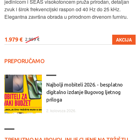
jedinicom i SEAS visokotoncem pruža prirodan, detaljan
zvuk i širok frekvencijski raspon od 40 Hz do 25 kHz.
Elegantna završna obrada u prirodnom drvenom furniru.
1.979 €
AKCIJA
2.999 €
PREPORUČAMO
Najbolji mobiteli 2026. - besplatno
digitalno izdanje Bugovog ljetnog
priloga
2. kolovoza 2026.
TRENUTNO NAJPOVOLJNIJE CIJENE NA TRŽIŠTU