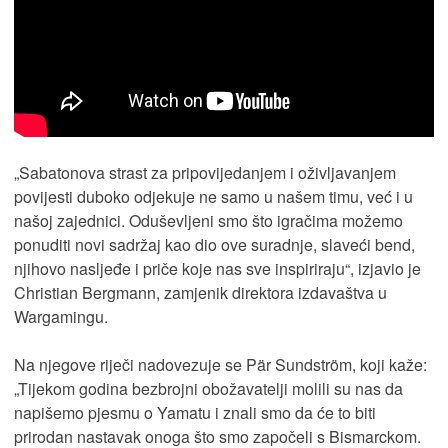
„Sabatonova strast za pripovijedanjem i oživljavanjem
povijesti duboko odjekuje ne samo u našem timu, već i u
našoj zajednici. Oduševljeni smo što igračima možemo
ponuditi novi sadržaj kao dio ove suradnje, slaveći bend,
njihovo nasljeđe i priče koje nas sve inspiriraju“, izjavio je
Christian Bergmann, zamjenik direktora izdavaštva u
Wargamingu.
Na njegove riječi nadovezuje se Pär Sundström, koji kaže:
„Tijekom godina bezbrojni obožavatelji molili su nas da
napišemo pjesmu o Yamatu i znali smo da će to biti
prirodan nastavak onoga što smo započeli s Bismarckom.