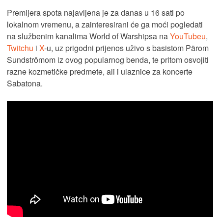
Premijera spota najavljena je za danas u 16 sati po
lokalnom vremenu, a zainteresirani će ga moći pogledati
na službenim kanalima World of Warshipsa na
YouTubeu
,
Twitchu
i
X
-u, uz prigodni prijenos uživo s basistom Pärom
Sundströmom iz ovog popularnog benda, te pritom osvojiti
razne kozmetičke predmete, ali i ulaznice za koncerte
Sabatona.