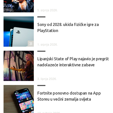
5. srpnja 2026.
Sony od 2028. ukida fizičke igre za
PlayStation
31
1. srpnja 2026.
Lipanjski State of Play najavio je pregršt
nadolazeće interaktivne zabave
3. lipnja 2026.
Fortnite ponovno dostupan na App
Storeu u većini zemalja svijeta
19. svibnja 2026.