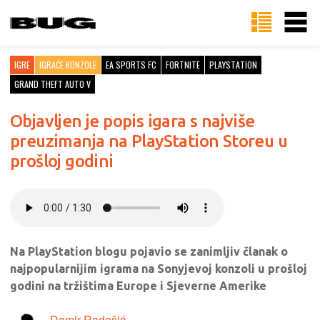
IGRE
IGRAĆE KONZOLE
EA SPORTS FC
FORTNITE
PLAYSTATION
GRAND THEFT AUTO V
Objavljen je popis igara s najviše
preuzimanja na PlayStation Storeu u
prošloj godini
Na PlayStation blogu pojavio se zanimljiv članak o
najpopularnijim igrama na Sonyjevoj konzoli u prošloj
godini na tržištima Europe i Sjeverne Amerike
Damir Radešić