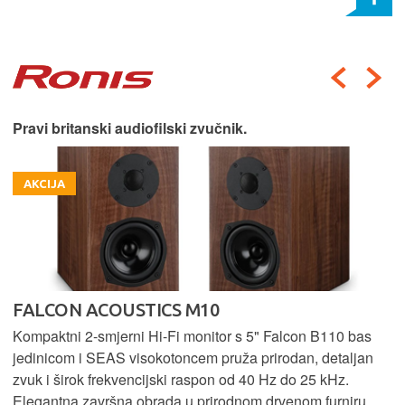
Pravi britanski audiofilski zvučnik.
AKCIJA
FALCON ACOUSTICS M10
Kompaktni 2-smjerni Hi-Fi monitor s 5" Falcon B110 bas
jedinicom i SEAS visokotoncem pruža prirodan, detaljan
zvuk i širok frekvencijski raspon od 40 Hz do 25 kHz.
Elegantna završna obrada u prirodnom drvenom furniru.