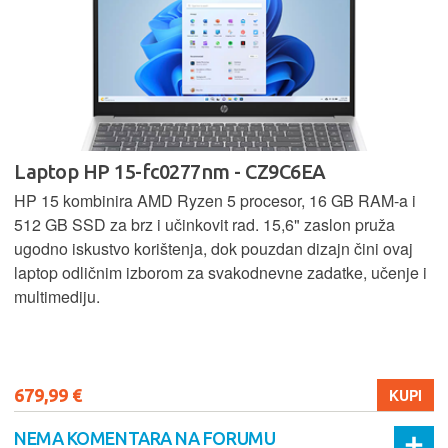
Laptop HP 15-fc0277nm - CZ9C6EA
HP 15 kombinira AMD Ryzen 5 procesor, 16 GB RAM-a i
512 GB SSD za brz i učinkovit rad. 15,6" zaslon pruža
ugodno iskustvo korištenja, dok pouzdan dizajn čini ovaj
laptop odličnim izborom za svakodnevne zadatke, učenje i
multimediju.
679,99 €
KUPI
NEMA KOMENTARA NA FORUMU