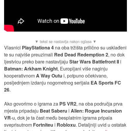
Vlasnici
PlayStationa 4
na oba tržišta prilično su usklađeni
te su najviše preuzimali
Red Dead Redemption 2
, no dok
ljestvicu preko bare nastavljaju
Star Wars Battlefront II
i
Batman: Arkham Knight
, Europljani više naginju
kooperativnom
A Way Outu
i, potpuno očekivano,
posljednjem izdanju nogometnog serijala
EA Sports FC
26
.
Ako govorimo o igrama za
PS VR2
, na oba područja prva
mjesta pripadaju
Beat Saberu
i
Alien: Rogue Incursion
VR
-u, dok je ta čast među besplatnim igrama pripala
sveprisutnom
Fortniteu
i
Robloxu
. Detaljniji uvid u ostatak