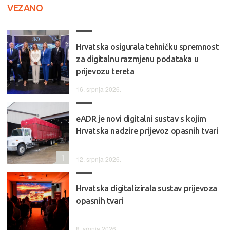
VEZANO
Hrvatska osigurala tehničku spremnost
za digitalnu razmjenu podataka u
prijevozu tereta
16. srpnja 2026.
eADR je novi digitalni sustav s kojim
Hrvatska nadzire prijevoz opasnih tvari
1
12. srpnja 2026.
Hrvatska digitalizirala sustav prijevoza
opasnih tvari
8. srpnja 2026.