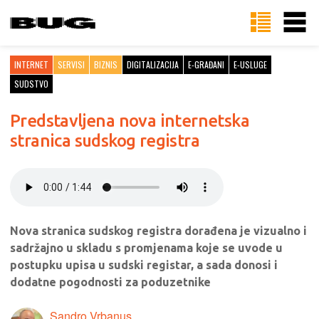
INTERNET
SERVISI
BIZNIS
DIGITALIZACIJA
E-GRAĐANI
E-USLUGE
SUDSTVO
Predstavljena nova internetska
stranica sudskog registra
Nova stranica sudskog registra dorađena je vizualno i
sadržajno u skladu s promjenama koje se uvode u
postupku upisa u sudski registar, a sada donosi i
dodatne pogodnosti za poduzetnike
Sandro Vrbanus