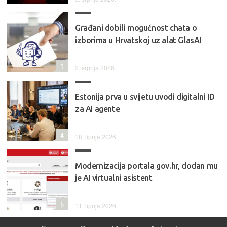
Građani dobili mogućnost chata o
izborima u Hrvatskoj uz alat GlasAI
1
2. srpnja 2026.
Estonija prva u svijetu uvodi digitalni ID
za AI agente
4
18. lipnja 2026.
Modernizacija portala gov.hr, dodan mu
je AI virtualni asistent
5
11. lipnja 2026.