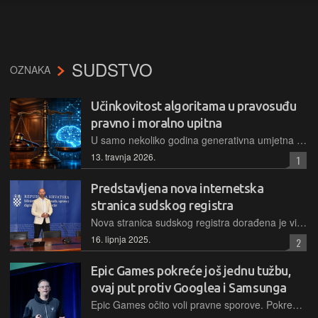
SUDSTVO
OZNAKA
Učinkovitost algoritama u pravosuđu
pravno i moralno upitna
U samo nekoliko godina generativna umjetna inteligencija (gen AI) donijela je značajne promjene u mnogim industrijama – od zdravstva i obrazovanja do zabave, financija pa čak i prava
13. travnja 2026.
1
Predstavljena nova internetska
stranica sudskog registra
Nova stranica sudskog registra dorađena je vizualno i sadržajno u skladu s promjenama koje se uvode u postupku upisa u sudski registar, a sada donosi i dodatne pogodnosti za poduzetnike
16. lipnja 2025.
2
Epic Games pokreće još jednu tužbu,
ovaj put protiv Googlea i Samsunga
Epic Games očito voli pravne sporove. Pokrenuli su novu pravnu bitku protiv Googlea i Samsunga, optužujući ih za narušavanje konkurencije na tržištu mobilnih aplikacija.