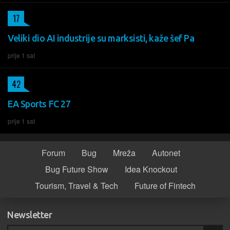
17
Veliki dio AI industrije su marksisti, kaže šef Pa
prije 1 sat
42
EA Sports FC 27
prije 1 sat
Forum
Bug
Mreža
Autonet
Bug Future Show
Idea Knockout
Tourism, Travel & Tech
Future of Fintech
Newsletter