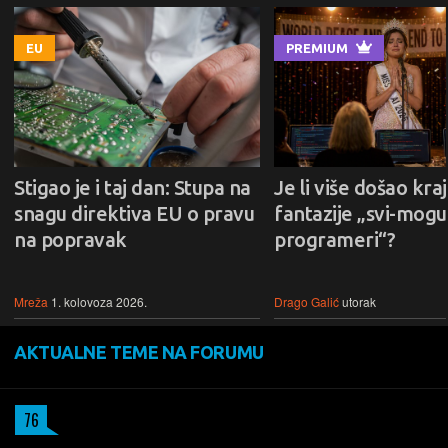
EU
PREMIUM
Stigao je i taj dan: Stupa na
Je li više došao kraj
snagu direktiva EU o pravu
fantazije „svi-mogu-
na popravak
programeri“?
Mreža
1. kolovoza 2026.
Drago Galić
utorak
AKTUALNE TEME NA FORUMU
76