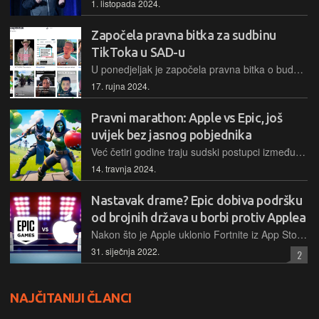
1. listopada 2024.
Započela pravna bitka za sudbinu
TikToka u SAD-u
U ponedjeljak je započela pravna bitka o budućnosti TikToka u SAD-u. TikTok tvrdi da zakon krši slobodu govora, vlada SAD-a ističe zabrinutosti vezane uz nacionalnu sigurnost. Sudsko vijeće izrazilo je skepsu prema argumentima TikToka.
17. rujna 2024.
Pravni marathon: Apple vs Epic, još
uvijek bez jasnog pobjednika
Već četiri godine traju sudski postupci između Apple i Epica, i svaka strana vjeruje da je na neki način prevagnula, iako konačnog pobjednika još nema. Jedino odvjetnici obje strane zadovoljno trljaju ruke.
14. travnja 2024.
Nastavak drame? Epic dobiva podršku
od brojnih država u borbi protiv Applea
Nakon što je Apple uklonio Fortnite iz App Store zbog 'Epic Direct Payment' opcije, Epic je tužio Apple navodeći da se ponašaju monopolistički i protukonkurentno
31. siječnja 2022.
2
NAJČITANIJI ČLANCI