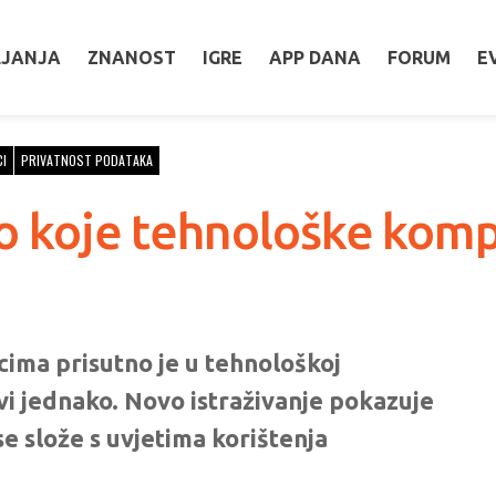
LJANJA
ZNANOST
IGRE
APP DANA
FORUM
E
CI
PRIVATNOST PODATAKA
ilo koje tehnološke komp
icima prisutno je u tehnološkoj
 svi jednako. Novo istraživanje pokazuje
se slože s uvjetima korištenja