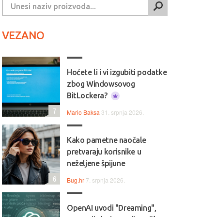
VEZANO
Hoćete li i vi izgubiti podatke
zbog Windowsovog
BitLockera?
7
Mario Baksa
31. srpnja 2026.
Kako pametne naočale
pretvaraju korisnike u
neželjene špijune
6
Bug.hr
7. srpnja 2026.
OpenAI uvodi "Dreaming",