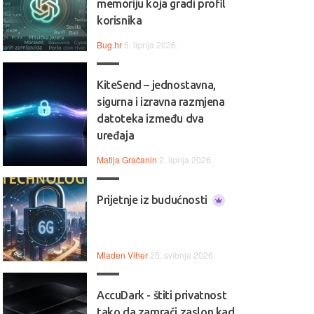
memoriju koja gradi profil
korisnika
Bug.hr
5. lipnja 2026.
KiteSend – jednostavna,
sigurna i izravna razmjena
datoteka između dva
uređaja
Matija Gračanin
2. lipnja 2026.
Prijetnje iz budućnosti
Mladen Viher
25. svibnja 2026.
AccuDark - štiti privatnost
tako da zamrači zaslon kad