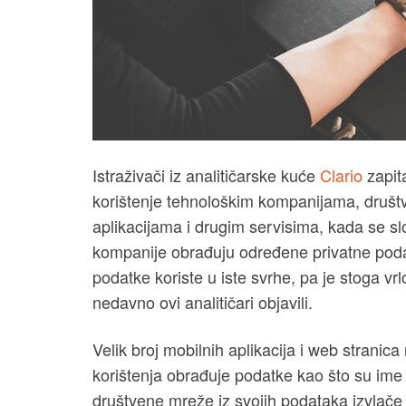
Istraživači iz analitičarske kuće
Clario
zapita
korištenje tehnološkim kompanijama, druš
aplikacijama i drugim servisima, kada se sl
kompanije obrađuju određene privatne podatk
podatke koriste u iste svrhe, pa je stoga vrl
nedavno ovi analitičari objavili.
Velik broj mobilnih aplikacija i web stranica
korištenja obrađuje podatke kao što su ime
društvene mreže iz svojih podataka izvlače i