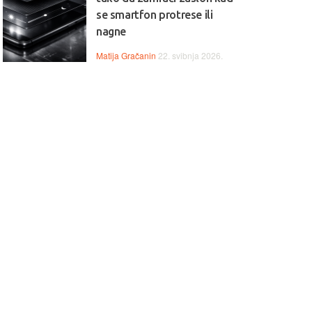
se smartfon protrese ili
nagne
Matija Gračanin
22. svibnja 2026.