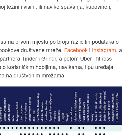
j težini i visini, ili navike spavanja, kupovine i,
su na prvom mjestu po broju različitih podataka o
cebookove društvene mreže,
Facebook
i
Instagram
, a
 partnera Tinder i Grindr, a potom Uber i fitness
ke o korisničkim hobijima, navikama, tipu uređaja
eljima na društvenim mrežama.