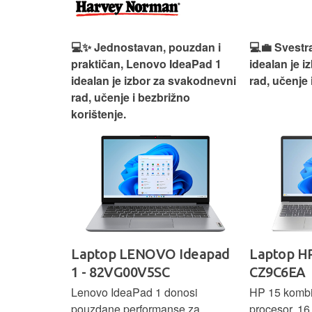
n, Lenovo
💻✨ Jednostavan, pouzdan i
💻💼 Svestr
si odličan
praktičan, Lenovo IdeaPad 1
idealan je 
nosti za
idealan je izbor za svakodnevni
rad, učenje 
rad, učenje i bezbrižno
korištenje.
IdeaPad
Laptop LENOVO Ideapad
Laptop HP
SC
1 - 82VG00V5SC
CZ9C6EA
 3 s Ryzen 5
Lenovo IdeaPad 1 donosi
HP 15 komb
RAM-a nudi
pouzdane performanse za
procesor, 1