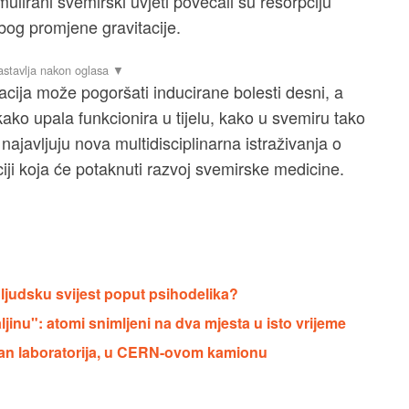
ulirani svemirski uvjeti povećali su resorpciju
bog promjene gravitacije.
acija može pogoršati inducirane bolesti desni, a
ako upala funkcionira u tijelu, kako u svemiru tako
 najavljuju nova multidisciplinarna istraživanja o
iji koja će potaknuti razvoj svemirske medicine.
e ljudsku svijest poput psihodelika?
jinu": atomi snimljeni na dva mjesta u isto vrijeme
izvan laboratorija, u CERN-ovom kamionu