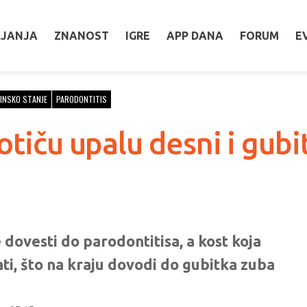
LJANJA
ZNANOST
IGRE
APP DANA
FORUM
E
INSKO STANJE
PARODONTITIS
potiču upalu desni i gub
dovesti do parodontitisa, a kost koja
ti, što na kraju dovodi do gubitka zuba