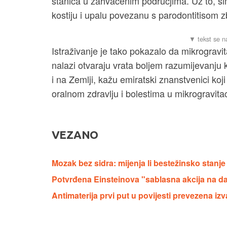
stanica u zahvaćenim područjima. Uz to, sim
kostiju i upalu povezanu s parodontitisom z
Istraživanje je tako pokazalo da mikrogravit
nalazi otvaraju vrata boljem razumijevanju k
i na Zemlji, kažu emiratski znanstvenici koji
oralnom zdravlju i bolestima u mikrogravitac
VEZANO
Mozak bez sidra: mijenja li bestežinsko stanj
Potvrđena Einsteinova "sablasna akcija na dal
Antimaterija prvi put u povijesti prevezena 