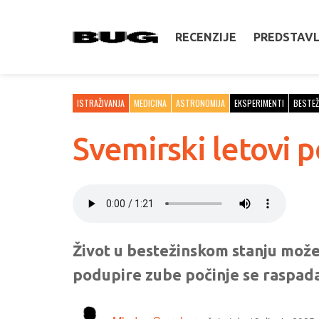
RECENZIJE
PREDSTAV
ISTRAŽIVANJA
MEDICINA
ASTRONOMIJA
EKSPERIMENTI
BESTEŽ
Svemirski letovi 
Život u bestežinskom stanju može 
podupire zube počinje se raspada