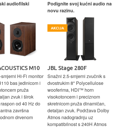
ski audiofilski
Podignite svoj kućni audio na
Nas
novu razinu.
Box
AKCIJA
A
ACOUSTICS M10
JBL Stage 280F
PR
E
smjerni Hi-Fi monitor
Snažni 2.5-smjerni zvučnik s
B110 bas jedinicom i
dvostrukim 8" Polycellulose
Kom
otoncem pruža
wooferima, HDI™ horn
zvu
aljan zvuk i širok
visokotoncem i preciznom
bas
i raspon od 40 Hz do
skretnicom pruža dinamičan,
1" 
gantna završna
detaljan zvuk. Podržava Dolby
vis
irodnom drvenom
Atmos nadogradnju uz
zvu
kompatibilnost s 240H Atmos
za 