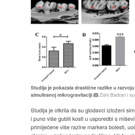
Studija je pokazala drastične razlike u razvoj
simuliranoj mikrogravitaciji
Zahi Badran i sur
Studija je otkrila da su glodavci izloženi si
i puno više gubili kosti u usporedbi s mišev
primijećene više razine markera bolesti, uo