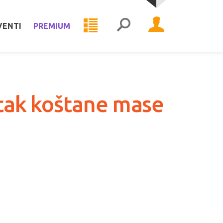
VENTI
PREMIUM
itak koštane mase