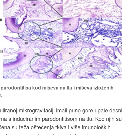
u parodontitisa kod miševa na tlu i miševa izloženih
.
muliranoj mikrogravitaciji imali puno gore upale desni
ima s induciranim parodontitisom na tlu. Kod njih su
čena su teža oštećenja tkiva i više imunoloških