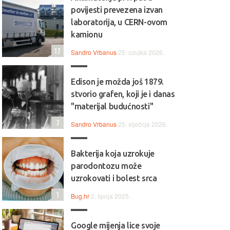
povijesti prevezena izvan
laboratorija, u CERN-ovom
kamionu
17
Sandro Vrbanus
25. ožujka 2026.
Edison je možda još 1879.
stvorio grafen, koji je i danas
"materijal budućnosti"
7
Sandro Vrbanus
25. siječnja 2026.
Bakterija koja uzrokuje
parodontozu može
uzrokovati i bolest srca
1
Bug.hr
2. lipnja 2025.
Google mijenja lice svoje