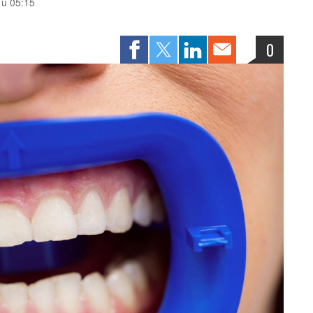
. u 05:15
0