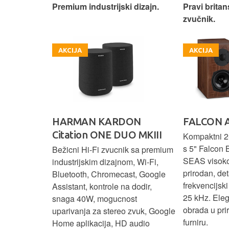
iji!
Premium industrijski dizajn.
Pravi britan
zvučnik.
AKCIJA
AKCIJA
HARMAN KARDON
FALCON 
Citation ONE DUO MKIII
 elegantnog
Kompaktni 2-
vuka za
s 5" Falcon 
Bežicni Hi-Fi zvucnik sa premium
.
SEAS visok
industrijskim dizajnom, Wi-Fi,
prirodan, det
Bluetooth, Chromecast, Google
frekvencijsk
Assistant, kontrole na dodir,
25 kHz. Ele
snaga 40W, mogucnost
obrada u pr
uparivanja za stereo zvuk, Google
furniru.
Home aplikacija, HD audio