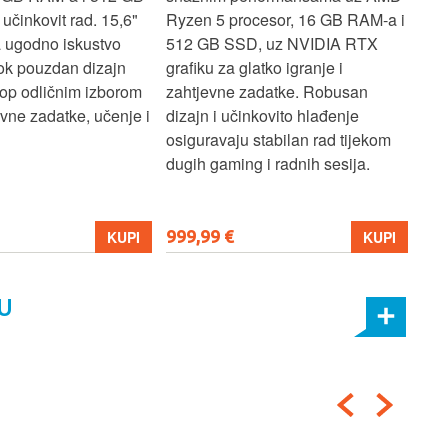
učinkovit rad. 15,6"
Ryzen 5 procesor, 16 GB RAM-a i
TB 
a ugodno iskustvo
512 GB SSD, uz NVIDIA RTX
dov
dok pouzdan dizajn
grafiku za glatko igranje i
pru
ptop odličnim izborom
zahtjevne zadatke. Robusan
dok
ne zadatke, učenje i
dizajn i učinkovito hlađenje
mul
osiguravaju stabilan rad tijekom
pro
dugih gaming i radnih sesija.
999,99 €
699
KUPI
KUPI
U