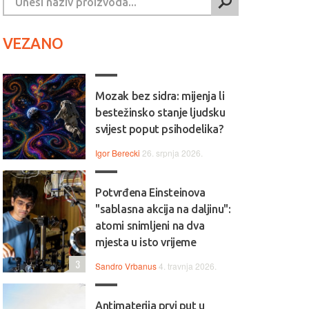
VEZANO
Mozak bez sidra: mijenja li
bestežinsko stanje ljudsku
svijest poput psihodelika?
Igor Berecki
26. srpnja 2026.
Potvrđena Einsteinova
"sablasna akcija na daljinu":
atomi snimljeni na dva
mjesta u isto vrijeme
3
Sandro Vrbanus
4. travnja 2026.
Antimaterija prvi put u