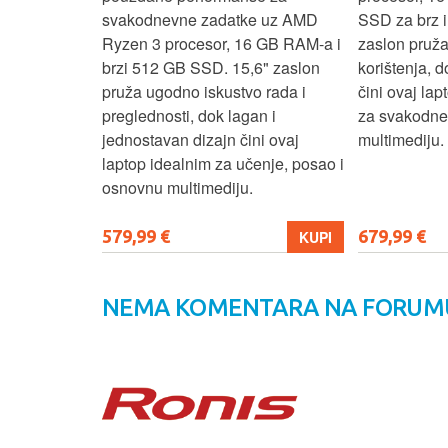
še aplikacija
svakodnevne zadatke uz AMD
SSD za brz i 
 moderan
Ryzen 3 procesor, 16 GB RAM-a i
zaslon pruž
D
brzi 512 GB SSD. 15,6" zaslon
korištenja, 
up podacima,
pruža ugodno iskustvo rada i
čini ovaj la
izbor za
preglednosti, dok lagan i
za svakodnev
kuće i
jednostavan dizajn čini ovaj
multimediju.
e.
laptop idealnim za učenje, posao i
osnovnu multimediju.
579,99 €
679,99 €
KUPI
KUPI
NEMA KOMENTARA NA FORUM