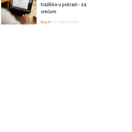
tražilice u potrazi - za
srećom
Bug.hr
14. svibnja 2025.