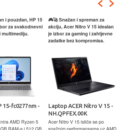
an i pouzdan, HP 15
🎮🚀 Snažan i spreman za
🎯⚡
izbor za svakodnevni
akciju, Acer Nitro V 15 idealan
Len
i multimediju.
je izbor za gaming i zahtjevne
vrh
zadatke bez kompromisa.
pro
rad
 15-fc0277nm -
Laptop ACER Nitro V 15 -
La
NH.QPFEX.00K
Sl
inira AMD Ryzen 5
Acer Nitro V 15 ističe se po
Len
6 GB RAM-a i 512 GB
snažnim performansama uz AMD
Ryz