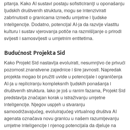
pitanja. Kako AI sustavi postaju sofisticiraniji u oponašanju
ljudskih društvenih struktura, mogu se intenzivirati
zabrinutosti o granicama između umjetne i ljudske
inteligencije. Dodatno, potencijal AI-ja da razvije vlastitu
kulturu i sustav vjerovanja potiče na razmišljanje o prirodi
svijesti i samosvijesti u umjetnim entitetima.
Budućnost Projekta Sid
Kako Projekt Sid nastavlja evoluirati, nesumnjivo će privući
pozornost znanstvene zajednice i šire javnosti. Napredak
projekta mogao bi pružiti uvide u potencijale i ograničenja
AI-ja u repliciranju kompleksnih ljudskih ponašanja i
društvenih struktura. Iako je još u ranim fazama, Projekt Sid
predstavlja značajan korak u istraživanju umjetne
inteligencije. Njegov uspjeh u stvaranju
samoodržavajućeg, evoluirajućeg virtualnog društva AI
agenata označava novu granicu u našem razumijevanju
umjetne inteligencije i njenog potencijala da djeluje na