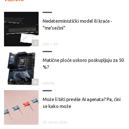
Nedeterministički model ili kraće -
"me'sečini"
2
prije 1 sat
Matične ploče uskoro poskupljuju za 50
%?
10
četvrtak
Može li biti previše AI agenata? Pa, čini
se kako može
30. srpnja 2026.