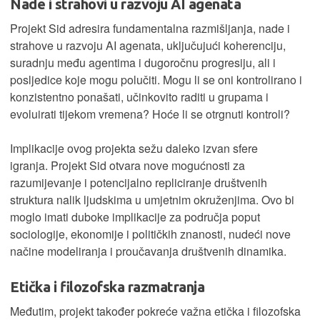
Nade i strahovi u razvoju AI agenata
Projekt Sid adresira fundamentalna razmišljanja, nade i
strahove u razvoju AI agenata, uključujući koherenciju,
suradnju među agentima i dugoročnu progresiju, ali i
posljedice koje mogu polučiti. Mogu li se oni kontrolirano i
konzistentno ponašati, učinkovito raditi u grupama i
evoluirati tijekom vremena? Hoće li se otrgnuti kontroli?
Implikacije ovog projekta sežu daleko izvan sfere
igranja. Projekt Sid otvara nove mogućnosti za
razumijevanje i potencijalno repliciranje društvenih
struktura nalik ljudskima u umjetnim okruženjima. Ovo bi
moglo imati duboke implikacije za područja poput
sociologije, ekonomije i političkih znanosti, nudeći nove
načine modeliranja i proučavanja društvenih dinamika.
Etička i filozofska razmatranja
Međutim, projekt također pokreće važna etička i filozofska