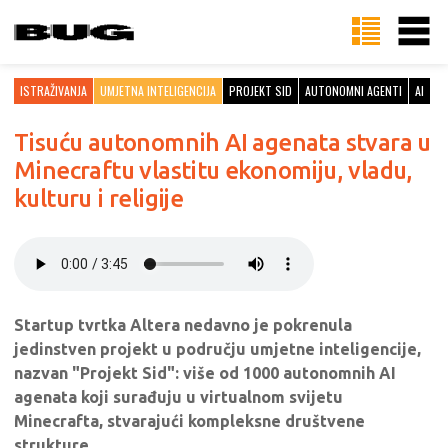
ISTRAŽIVANJA
UMJETNA INTELIGENCIJA
PROJEKT SID
AUTONOMNI AGENTI
AI
Tisuću autonomnih AI agenata stvara u
Minecraftu vlastitu ekonomiju, vladu,
kulturu i religije
Startup tvrtka Altera nedavno je pokrenula
jedinstven projekt u području umjetne inteligencije,
nazvan "Projekt Sid": više od 1000 autonomnih AI
agenata koji surađuju u virtualnom svijetu
Minecrafta, stvarajući kompleksne društvene
strukture