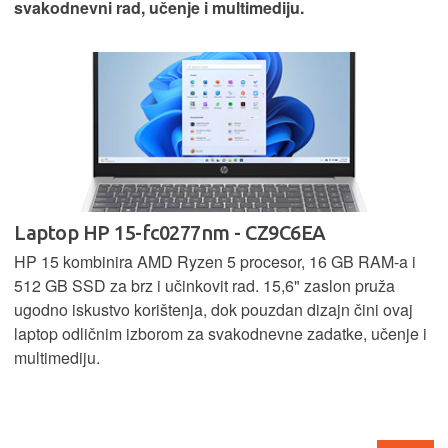
svakodnevni rad, učenje i multimediju.
Laptop HP 15-fc0277nm - CZ9C6EA
HP 15 kombinira AMD Ryzen 5 procesor, 16 GB RAM-a i
512 GB SSD za brz i učinkovit rad. 15,6" zaslon pruža
ugodno iskustvo korištenja, dok pouzdan dizajn čini ovaj
laptop odličnim izborom za svakodnevne zadatke, učenje i
multimediju.