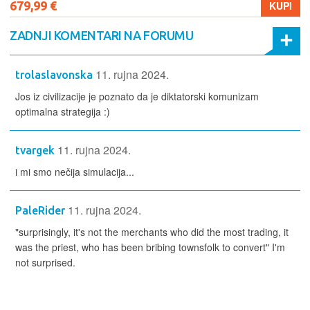
679,99 €
KUPI
ZADNJI KOMENTARI NA FORUMU
11. rujna 2024.
trolaslavonska
Jos iz civilizacije je poznato da je diktatorski komunizam
optimalna strategija :)
11. rujna 2024.
tvargek
i mi smo nečija simulacija...
11. rujna 2024.
PaleRider
"surprisingly, it's not the merchants who did the most trading, it
was the priest, who has been bribing townsfolk to convert" I'm
not surprised.