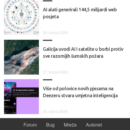
AI alati generirali 144,5 milijardi web
posjeta
30. srpnja 2026.
Galicija uvodi AI i satelite u borbi protiv
sve razornijih šumskih požara
27. srpnja 2026.
Više od polovice novih pjesama na
Deezeru stvara umjetna inteligencija
23. srpnja 2026.
Forum
Bug
Mreža
Autonet