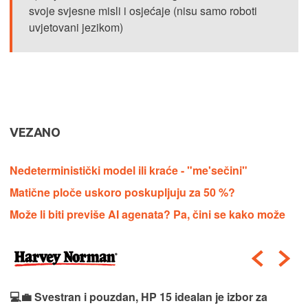
svoje svjesne misli i osjećaje (nisu samo roboti
uvjetovani jezikom)
VEZANO
Nedeterministički model ili kraće - "me'sečini"
Matične ploče uskoro poskupljuju za 50 %?
Može li biti previše AI agenata? Pa, čini se kako može
💻💼 Svestran i pouzdan, HP 15 idealan je izbor za