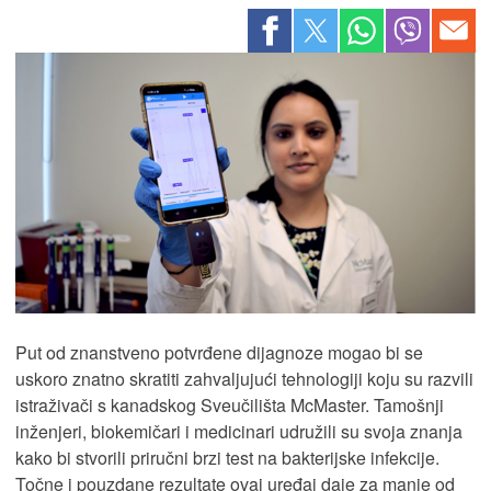
Put od znanstveno potvrđene dijagnoze mogao bi se
uskoro znatno skratiti zahvaljujući tehnologiji koju su razvili
istraživači s kanadskog Sveučilišta McMaster. Tamošnji
inženjeri, biokemičari i medicinari udružili su svoja znanja
kako bi stvorili priručni brzi test na bakterijske infekcije.
Točne i pouzdane rezultate ovaj uređaj daje za manje od