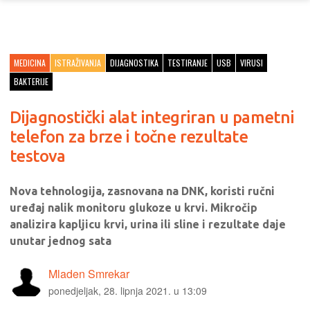
MEDICINA
ISTRAŽIVANJA
DIJAGNOSTIKA
TESTIRANJE
USB
VIRUSI
BAKTERIJE
Dijagnostički alat integriran u pametni
telefon za brze i točne rezultate
testova
Nova tehnologija, zasnovana na DNK, koristi ručni
uređaj nalik monitoru glukoze u krvi. Mikročip
analizira kapljicu krvi, urina ili sline i rezultate daje
unutar jednog sata
Mladen Smrekar
ponedjeljak, 28. lipnja 2021. u 13:09