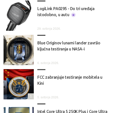
LogiLink PA0295 - Do tri uređaja
istodobno, u autu
29. svibnja 2026.
Blue Originov lunarni lander završio
ključna testiranja u NASA-i
6. svibnja 2026.
FCC zabranjuje testiranje mobitela u
Kini
1
5. svibnja 2026.
Intel Core Ultra 5 250K Plus i Core Ultra