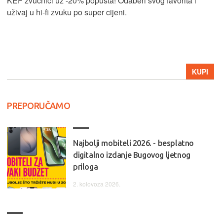
KEF zvučnici uz -20% popusta! Odaberi svog favorita i
uživaj u hi-fi zvuku po super cijeni.
KUPI
PREPORUČAMO
Najbolji mobiteli 2026. - besplatno
digitalno izdanje Bugovog ljetnog
priloga
2. kolovoza 2026.