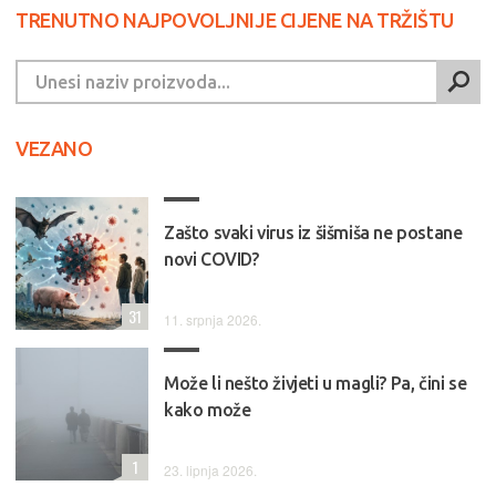
TRENUTNO NAJPOVOLJNIJE CIJENE NA TRŽIŠTU
VEZANO
Zašto svaki virus iz šišmiša ne postane
novi COVID?
31
11. srpnja 2026.
Može li nešto živjeti u magli? Pa, čini se
kako može
1
23. lipnja 2026.