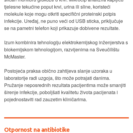
tjelesne tekućine poput krvi, urina ili sline, koristeći
molekule koje mogu otkriti specifični proteinski potpis
infekcije. Uređaj, ne puno veći od USB sticka, priključuje
se na pametni telefon koji prikazuje dobivene rezultate.
Izum kombinira tehnologiju elektrokemijskog inženjerstva s
biokemijskom tehnologijom, razvijenima na Sveučilištu
McMaster.
Postojeća praksa obično zahtijeva slanje uzoraka u
laboratorije radi uzgoja, što može potrajati danima.
Pružanje neposrednih rezultata pacijentima može smanjiti
širenje infekcije, poboljšati kvalitetu života pacijenata i
pojednostaviti rad zauzetim kliničarima.
Otpornost na antibiotike