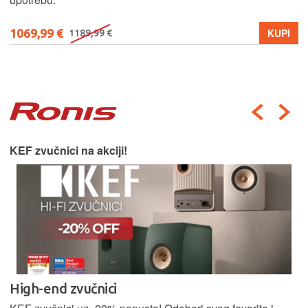
1069,99 €
KUPI
1189,99 €
KEF zvučnici na akciji!
High-end zvučnici