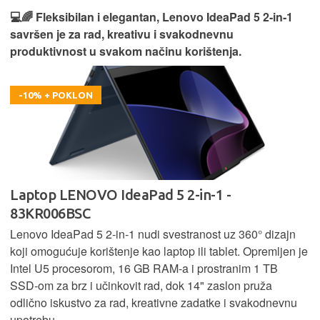
💻🌈 Fleksibilan i elegantan, Lenovo IdeaPad 5 2‑in‑1
savršen je za rad, kreativu i svakodnevnu
produktivnost u svakom načinu korištenja.
-10% + POKLON
Laptop LENOVO IdeaPad 5 2-in-1 -
83KR006BSC
Lenovo IdeaPad 5 2‑in‑1 nudi svestranost uz 360° dizajn
koji omogućuje korištenje kao laptop ili tablet. Opremljen je
Intel U5 procesorom, 16 GB RAM-a i prostranim 1 TB
SSD‑om za brz i učinkovit rad, dok 14" zaslon pruža
odlično iskustvo za rad, kreativne zadatke i svakodnevnu
upotrebu.