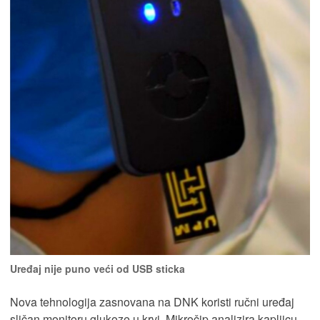
Uređaj nije puno veći od USB sticka
Nova tehnologija zasnovana na DNK koristi ručni uređaj
sličan monitoru glukoze u krvi. Mikročip analizira kapljicu