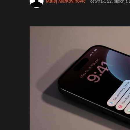
Matej Markovinović
četvrtak, 22. siječnja