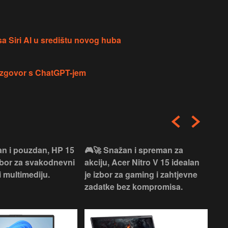
a Siri AI u središtu novog huba
razgovor s ChatGPT-jem
an i pouzdan, HP 15
🎮🚀 Snažan i spreman za
🎯⚡
izbor za svakodnevni
akciju, Acer Nitro V 15 idealan
Len
i multimediju.
je izbor za gaming i zahtjevne
vrh
zadatke bez kompromisa.
pro
rad