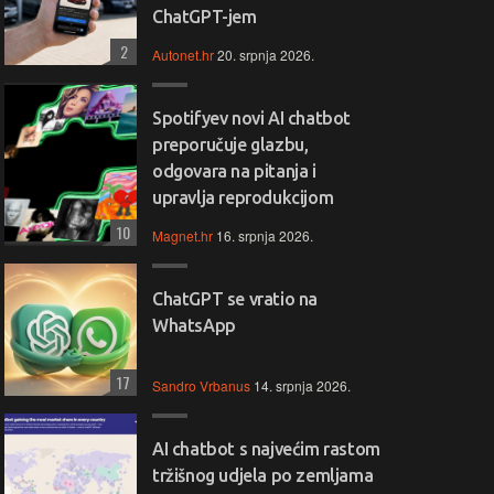
ChatGPT-jem
2
Autonet.hr
20. srpnja 2026.
Spotifyev novi AI chatbot
preporučuje glazbu,
odgovara na pitanja i
upravlja reprodukcijom
10
Magnet.hr
16. srpnja 2026.
ChatGPT se vratio na
WhatsApp
17
Sandro Vrbanus
14. srpnja 2026.
AI chatbot s najvećim rastom
tržišnog udjela po zemljama