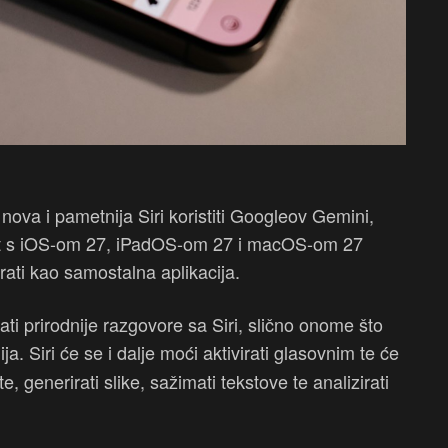
ova i pametnija Siri koristiti Googleov Gemini,
ent s iOS-om 27, iPadOS-om 27 i macOS-om 27
rati kao samostalna aplikacija.
ti prirodnije razgovore sa Siri, slično onome što
a. Siri će se i dalje moći aktivirati glasovnim te će
e, generirati slike, sažimati tekstove te analizirati