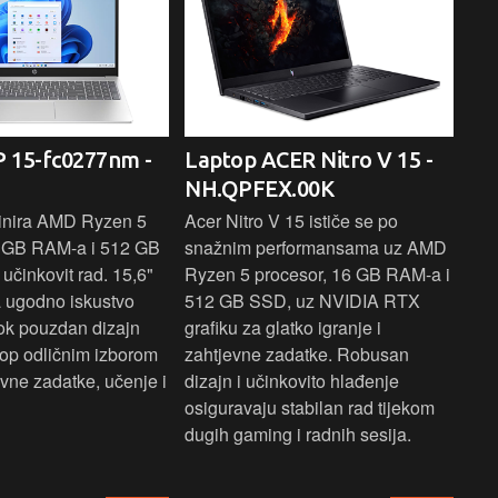
 15-fc0277nm -
Laptop ACER Nitro V 15 -
La
NH.QPFEX.00K
Sl
inira AMD Ryzen 5
Acer Nitro V 15 ističe se po
Len
6 GB RAM-a i 512 GB
snažnim performansama uz AMD
Ryz
učinkovit rad. 15,6"
Ryzen 5 procesor, 16 GB RAM-a i
TB 
a ugodno iskustvo
512 GB SSD, uz NVIDIA RTX
dov
dok pouzdan dizajn
grafiku za glatko igranje i
pru
ptop odličnim izborom
zahtjevne zadatke. Robusan
dok
ne zadatke, učenje i
dizajn i učinkovito hlađenje
mul
osiguravaju stabilan rad tijekom
pro
dugih gaming i radnih sesija.