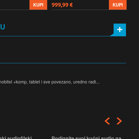
999,99 €
699
KUPI
KUPI
MU
mobitel +komp, tablet i sve povezano, uredno radi...
ski audiofilski
Podignite svoj kućni audio na
Nas