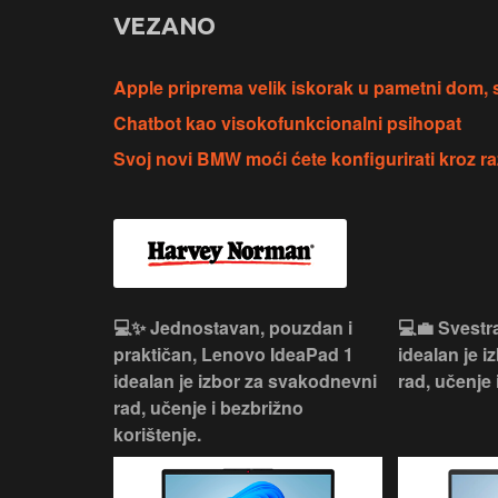
VEZANO
Apple priprema velik iskorak u pametni dom, s
Chatbot kao visokofunkcionalni psihopat
Svoj novi BMW moći ćete konfigurirati kroz 
n, Lenovo
💻✨ Jednostavan, pouzdan i
💻💼 Svestr
si odličan
praktičan, Lenovo IdeaPad 1
idealan je 
nosti za
idealan je izbor za svakodnevni
rad, učenje 
rad, učenje i bezbrižno
korištenje.