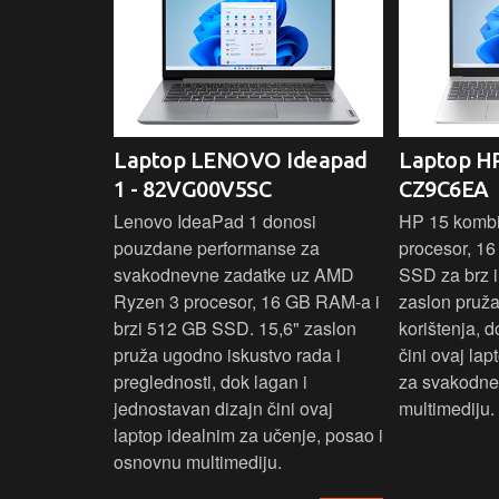
IdeaPad
Laptop LENOVO Ideapad
Laptop HP
SC
1 - 82VG00V5SC
CZ9C6EA
 3 s Ryzen 5
Lenovo IdeaPad 1 donosi
HP 15 komb
RAM-a nudi
pouzdane performanse za
procesor, 1
še aplikacija
svakodnevne zadatke uz AMD
SSD za brz i 
 moderan
Ryzen 3 procesor, 16 GB RAM-a i
zaslon pruž
D
brzi 512 GB SSD. 15,6" zaslon
korištenja, 
up podacima,
pruža ugodno iskustvo rada i
čini ovaj la
izbor za
preglednosti, dok lagan i
za svakodnev
kuće i
jednostavan dizajn čini ovaj
multimediju.
e.
laptop idealnim za učenje, posao i
osnovnu multimediju.