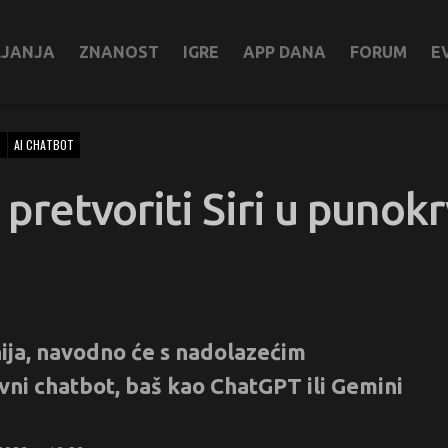
LJANJA
ZNANOST
IGRE
APP DANA
FORUM
E
T
AI CHATBOT
pretvoriti Siri u punok
nija, navodno će s nadolazećim
vni chatbot, baš kao ChatGPT ili Gemini