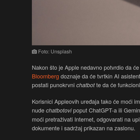
Foto: Unsplash
Nakon što je Apple nedavno potvrdio da će n
Bloomberg
doznaje da će tvrtkin AI asist
postati punokrvni
te da će funkcioni
chatbot
Korisnici Appleovih uređaja tako će moći ima
nude
poput ChatGPT-a ili Geminij
chatbotovi
moći pretraživati Internet, odgovarati na upit
dokumente i sadržaj prikazan na zaslonu.