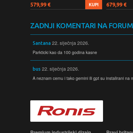
579,99 €
679,99 €
KUPI
KUPI
ZADNJI KOMENTARI NA FORU
22. siječnja 2026.
Santana
Parkticki kao da 100 godina kasne
22. siječnja 2026.
bus
A neznam cemu i tako gemini ili gpt su instalirani na 
iji!
Premium industrijski dizajn.
Pravi britan