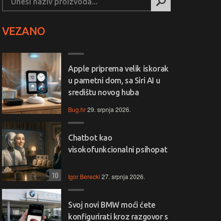
VEZANO
Apple priprema velik iskorak
u pametni dom, sa Siri AI u
središtu novog huba
Bug.hr
29. srpnja 2026.
Chatbot kao
visokofunkcionalni psihopat
10
Igor Berecki
27. srpnja 2026.
Svoj novi BMW moći ćete
konfigurirati kroz razgovor s