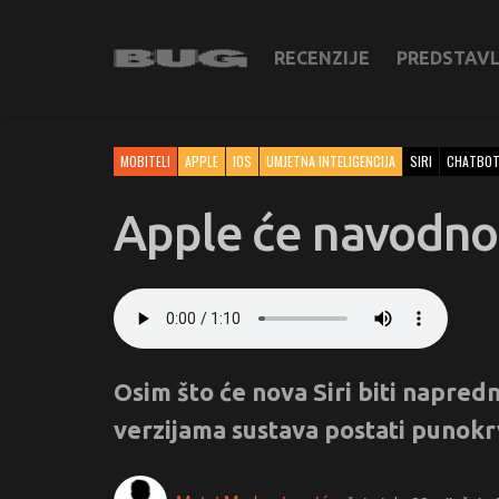
RECENZIJE
PREDSTAV
MOBITELI
APPLE
IOS
UMJETNA INTELIGENCIJA
SIRI
CHATBO
Apple će navodno 
Osim što će nova Siri biti napred
verzijama sustava postati punokr