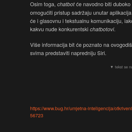
Osim toga,
će navodno biti duboko 
chatbot
omogućiti pristup sadržaju unutar aplikacija
će i glasovnu i tekstualnu komunikaciju, i
kakvu nude konkurentski
.
chatbotovi
Više informacija bit će poznato na ovogo
svima predstaviti napredniju Siri.
https://www.bug.hr/umjetna-inteligencija/otkriven
56723