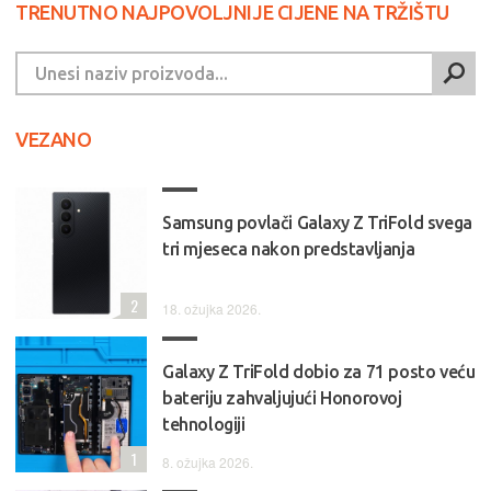
TRENUTNO NAJPOVOLJNIJE CIJENE NA TRŽIŠTU
VEZANO
Samsung povlači Galaxy Z TriFold svega
tri mjeseca nakon predstavljanja
2
18. ožujka 2026.
Galaxy Z TriFold dobio za 71 posto veću
bateriju zahvaljujući Honorovoj
tehnologiji
1
8. ožujka 2026.