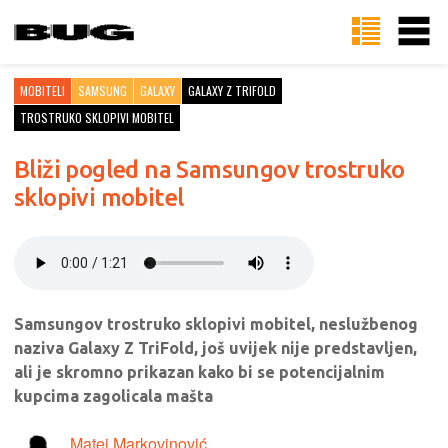
MOBITELI
SAMSUNG
GALAXY
GALAXY Z TRIFOLD
TROSTRUKO SKLOPIVI MOBITEL
Bliži pogled na Samsungov trostruko
sklopivi mobitel
Samsungov trostruko sklopivi mobitel, neslužbenog
naziva Galaxy Z TriFold, još uvijek nije predstavljen,
ali je skromno prikazan kako bi se potencijalnim
kupcima zagolicala mašta
Matej Markovinović