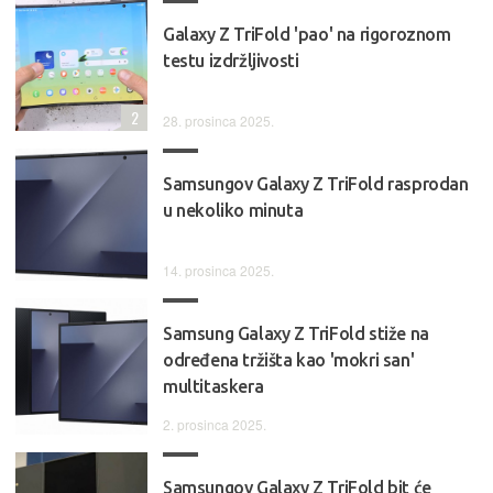
Galaxy Z TriFold 'pao' na rigoroznom
testu izdržljivosti
2
28. prosinca 2025.
Samsungov Galaxy Z TriFold rasprodan
u nekoliko minuta
14. prosinca 2025.
Samsung Galaxy Z TriFold stiže na
određena tržišta kao 'mokri san'
multitaskera
2. prosinca 2025.
Samsungov Galaxy Z TriFold bit će