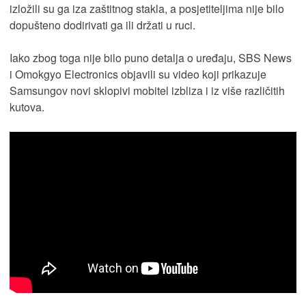
izložili su ga iza zaštitnog stakla, a posjetiteljima nije bilo
dopušteno dodirivati ga ili držati u ruci.
Iako zbog toga nije bilo puno detalja o uređaju, SBS News
i Omokgyo Electronics objavili su video koji prikazuje
Samsungov novi sklopivi mobitel izbliza i iz više različitih
kutova.