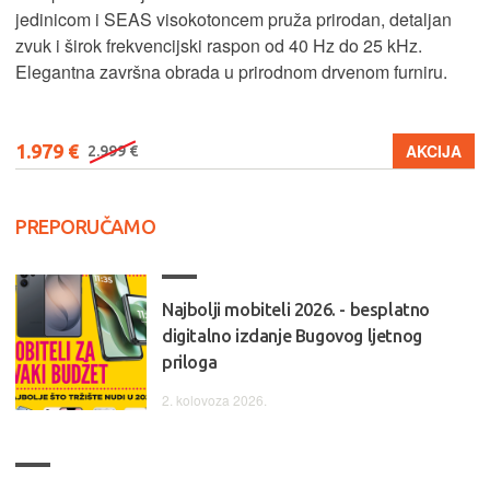
jedinicom i SEAS visokotoncem pruža prirodan, detaljan
zvuk i širok frekvencijski raspon od 40 Hz do 25 kHz.
Elegantna završna obrada u prirodnom drvenom furniru.
1.979 €
AKCIJA
2.999 €
PREPORUČAMO
Najbolji mobiteli 2026. - besplatno
digitalno izdanje Bugovog ljetnog
priloga
2. kolovoza 2026.