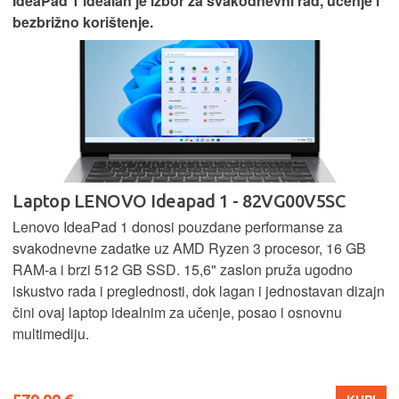
IdeaPad 1 idealan je izbor za svakodnevni rad, učenje i
bezbrižno korištenje.
Laptop LENOVO Ideapad 1 - 82VG00V5SC
Lenovo IdeaPad 1 donosi pouzdane performanse za
svakodnevne zadatke uz AMD Ryzen 3 procesor, 16 GB
RAM-a i brzi 512 GB SSD. 15,6" zaslon pruža ugodno
iskustvo rada i preglednosti, dok lagan i jednostavan dizajn
čini ovaj laptop idealnim za učenje, posao i osnovnu
multimediju.