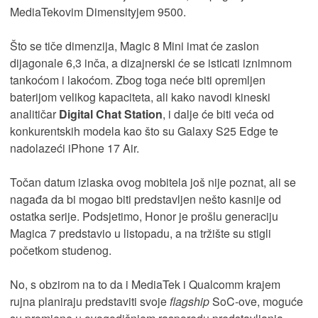
MediaTekovim Dimensityjem 9500.
Što se tiče dimenzija, Magic 8 Mini imat će zaslon
dijagonale 6,3 inča, a dizajnerski će se isticati iznimnom
tankoćom i lakoćom. Zbog toga neće biti opremljen
baterijom velikog kapaciteta, ali kako navodi kineski
analitičar
Digital Chat Station
, i dalje će biti veća od
konkurentskih modela kao što su Galaxy S25 Edge te
nadolazeći iPhone 17 Air.
Točan datum izlaska ovog mobitela još nije poznat, ali se
nagađa da bi mogao biti predstavljen nešto kasnije od
ostatka serije. Podsjetimo, Honor je prošlu generaciju
Magica 7 predstavio u listopadu, a na tržište su stigli
početkom studenog.
No, s obzirom na to da i MediaTek i Qualcomm krajem
rujna planiraju predstaviti svoje
flagship
SoC-ove, moguće