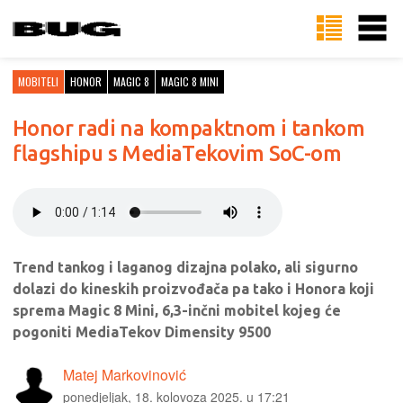
MOBITELI
HONOR
MAGIC 8
MAGIC 8 MINI
Honor radi na kompaktnom i tankom
flagshipu s MediaTekovim SoC-om
Trend tankog i laganog dizajna polako, ali sigurno
dolazi do kineskih proizvođača pa tako i Honora koji
sprema Magic 8 Mini, 6,3-inčni mobitel kojeg će
pogoniti MediaTekov Dimensity 9500
Matej Markovinović
ponedjeljak, 18. kolovoza 2025. u 17:21