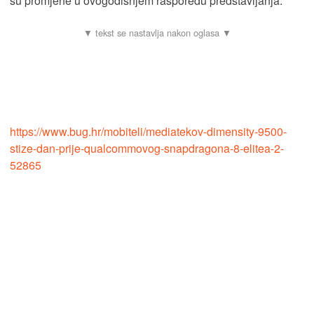
su promjene u ovogodišnjem rasporedu predstavljanja.
https://www.bug.hr/mobiteli/mediatekov-dimensity-9500-
stize-dan-prije-qualcommovog-snapdragona-8-elitea-2-
52865