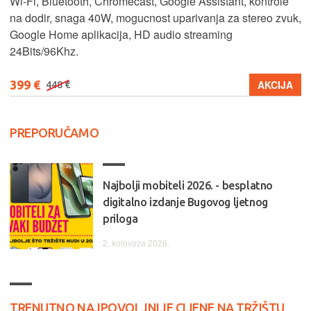
Wi-Fi, Bluetooth, Chromecast, Google Assistant, kontrole
na dodir, snaga 40W, mogucnost uparivanja za stereo zvuk,
Google Home aplikacija, HD audio streaming
24Bits/96Khz.
399 €
AKCIJA
448 €
PREPORUČAMO
Najbolji mobiteli 2026. - besplatno
digitalno izdanje Bugovog ljetnog
priloga
2. kolovoza 2026.
TRENUTNO NAJPOVOLJNIJE CIJENE NA TRŽIŠTU