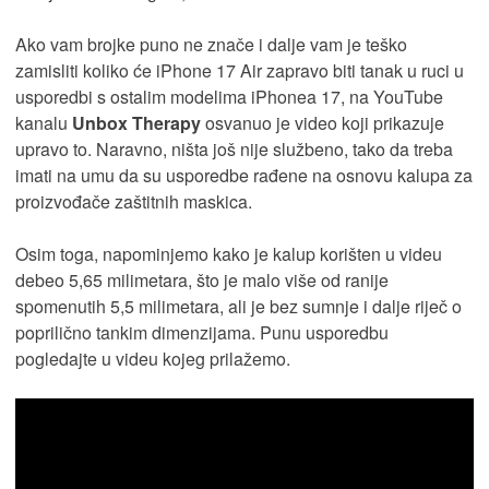
Ako vam brojke puno ne znače i dalje vam je teško
zamisliti koliko će iPhone 17 Air zapravo biti tanak u ruci u
usporedbi s ostalim modelima iPhonea 17, na YouTube
kanalu
Unbox Therapy
osvanuo je video koji prikazuje
upravo to. Naravno, ništa još nije službeno, tako da treba
imati na umu da su usporedbe rađene na osnovu kalupa za
proizvođače zaštitnih maskica.
Osim toga, napominjemo kako je kalup korišten u videu
debeo 5,65 milimetara, što je malo više od ranije
spomenutih 5,5 milimetara, ali je bez sumnje i dalje riječ o
poprilično tankim dimenzijama. Punu usporedbu
pogledajte u videu kojeg prilažemo.