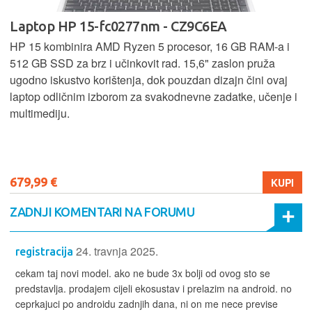
Laptop HP 15-fc0277nm - CZ9C6EA
HP 15 kombinira AMD Ryzen 5 procesor, 16 GB RAM-a i
512 GB SSD za brz i učinkovit rad. 15,6" zaslon pruža
ugodno iskustvo korištenja, dok pouzdan dizajn čini ovaj
laptop odličnim izborom za svakodnevne zadatke, učenje i
multimediju.
679,99 €
KUPI
ZADNJI KOMENTARI NA FORUMU
24. travnja 2025.
registracija
cekam taj novi model. ako ne bude 3x bolji od ovog sto se
predstavlja. prodajem cijeli ekosustav i prelazim na android. no
ceprkajuci po androidu zadnjih dana, ni on me nece previse