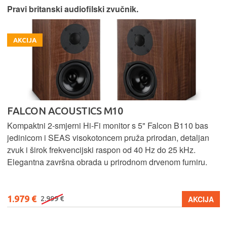
Pravi britanski audiofilski zvučnik.
AKCIJA
FALCON ACOUSTICS M10
Kompaktni 2-smjerni Hi-Fi monitor s 5" Falcon B110 bas
jedinicom i SEAS visokotoncem pruža prirodan, detaljan
zvuk i širok frekvencijski raspon od 40 Hz do 25 kHz.
Elegantna završna obrada u prirodnom drvenom furniru.
1.979 €
AKCIJA
2.999 €