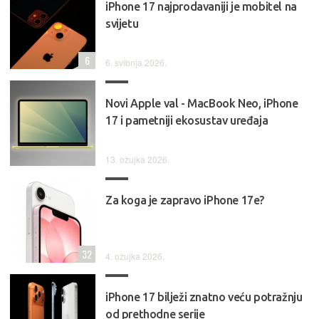
iPhone 17 najprodavaniji je mobitel na
svijetu
6
6. svibnja 2026.
Novi Apple val - MacBook Neo, iPhone
17 i pametniji ekosustav uređaja
13. ožujka 2026.
Za koga je zapravo iPhone 17e?
32
4. ožujka 2026.
iPhone 17 bilježi znatno veću potražnju
od prethodne serije