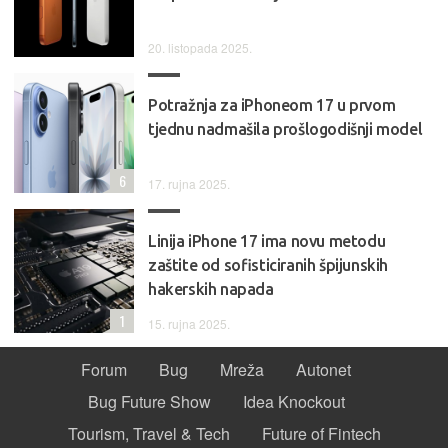
20. listopada 2025.
Potražnja za iPhoneom 17 u prvom
tjednu nadmašila prošlogodišnji model
6
17. rujna 2025.
Linija iPhone 17 ima novu metodu
zaštite od sofisticiranih špijunskih
hakerskih napada
1
15. rujna 2025.
Forum
Bug
Mreža
Autonet
Bug Future Show
Idea Knockout
Tourism, Travel & Tech
Future of Fintech