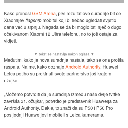
Kako prenosi
GSM Arena
, prvi rezultat ove suradnje bit će
Xiaomijev
flagship
mobitel koji bi trebao ugledati svjetlo
dana već u srpnju. Nagađa se da bi moglo biti riječ o dugo
očekivanom Xiaomi 12 Ultra telefonu, no to još ostaje za
vidjeti.
Međutim, kako je nova suradnja nastala, tako se ona prošla
raspala. Naime, kako doznaje
Android Authority
, Huawei i
Leica potiho su prekinuli svoje partnerstvo još krajem
ožujka.
„Možemo potvrditi da je suradnja između naše dvije tvrtke
završila 31. ožujka“, potvrdio je predstavnik Huaweija za
Android Authority. Dakle, to znači da su P50 i P50 Pro
posljednji Huaweijevi mobiteli s Leica kamerama.