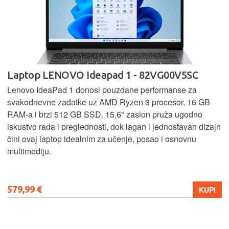
Laptop LENOVO Ideapad 1 - 82VG00V5SC
Lenovo IdeaPad 1 donosi pouzdane performanse za
svakodnevne zadatke uz AMD Ryzen 3 procesor, 16 GB
RAM-a i brzi 512 GB SSD. 15,6" zaslon pruža ugodno
iskustvo rada i preglednosti, dok lagan i jednostavan dizajn
čini ovaj laptop idealnim za učenje, posao i osnovnu
multimediju.
579,99 €
KUPI