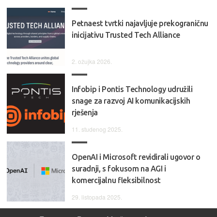
Petnaest tvrtki najavljuje prekograničnu
inicijativu Trusted Tech Alliance
2. ožujka 2026.
Infobip i Pontis Technology udružili
snage za razvoj AI komunikacijskih
rješenja
11. studenog 2025.
OpenAI i Microsoft revidirali ugovor o
suradnji, s fokusom na AGI i
komercijalnu fleksibilnost
29. listopada 2025.