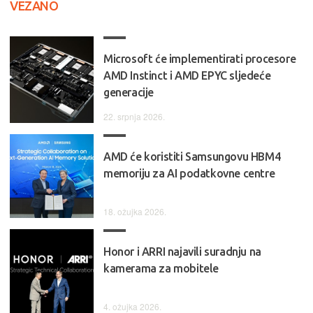
VEZANO
Microsoft će implementirati procesore
AMD Instinct i AMD EPYC sljedeće
generacije
22. srpnja 2026.
AMD će koristiti Samsungovu HBM4
memoriju za AI podatkovne centre
18. ožujka 2026.
Honor i ARRI najavili suradnju na
kamerama za mobitele
4. ožujka 2026.