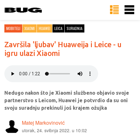
MOBITELI
XIAOMI
HUAWEI
LEICA
SURADNJA
Završila 'ljubav' Huaweija i Leice - u
igru ulazi Xiaomi
Nedugo nakon što je Xiaomi službeno objavio svoje
partnerstvo s Leicom, Huawei je potvrdio da su oni
svoju suradnju prekinuli još krajem ožujka
Matej Markovinović
utorak, 24. svibnja 2022. u 10:02