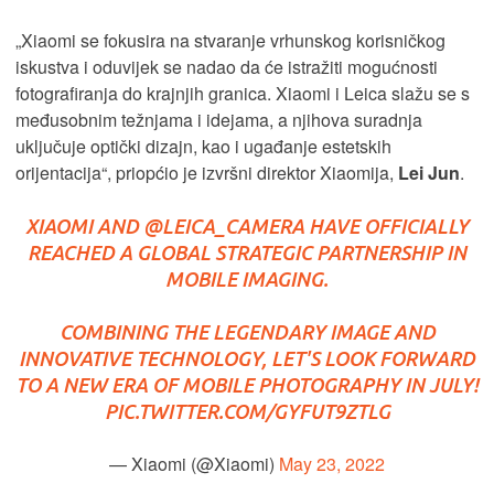
„Xiaomi se fokusira na stvaranje vrhunskog korisničkog
iskustva i oduvijek se nadao da će istražiti mogućnosti
fotografiranja do krajnjih granica. Xiaomi i Leica slažu se s
međusobnim težnjama i idejama, a njihova suradnja
uključuje optički dizajn, kao i ugađanje estetskih
orijentacija“, priopćio je izvršni direktor Xiaomija,
Lei Jun
.
XIAOMI AND
@LEICA_CAMERA
HAVE OFFICIALLY
REACHED A GLOBAL STRATEGIC PARTNERSHIP IN
MOBILE IMAGING.
COMBINING THE LEGENDARY IMAGE AND
INNOVATIVE TECHNOLOGY, LET'S LOOK FORWARD
TO A NEW ERA OF MOBILE PHOTOGRAPHY IN JULY!
PIC.TWITTER.COM/GYFUT9ZTLG
— Xiaomi (@Xiaomi)
May 23, 2022