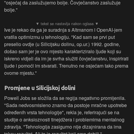
"osjećaj da zaslužujemo bolje. Čovječanstvo zaslužuje
bolje."
Ive je rekao da ga je suradnja s Altmanom i OpenAI-jem
vratila optimizmu u tehnologiju. "Kad sam se prvi put
preselio ovdje (u Silicijsku dolinu, op.ur.) 1992. godine,
došao sam jer je ovo mjesto karakteriziralo ljude koji su
iskreno vidjeli da im je svrha služiti čovječanstvu, inspirirati
ljude i pomoći im stvarati. Trenutno ne osjećam tako prema
ovome mjestu."
Promjene u Silicijskoj dolini
Powell Jobs se složila da se regija negativno promijenila.
"Sada nedvosmisleno znamo da postoje mračne upotrebe
određenih vrsta tehnologije", rekla je, referirajući se na
studije o anksioznosti tinejdžera i problemima mentalnog
zdravlja. "Tehnologija zasigurno nije dizajnirana da ima
takav rezultat. Ali to je rezultat koji smo dobili."