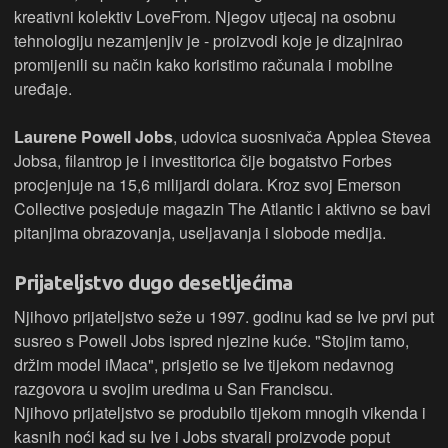
kreativni kolektiv LoveFrom. Njegov utjecaj na osobnu
tehnologiju nezamjenjiv je - proizvodi koje je dizajnirao
promijenili su način kako koristimo računala i mobilne
uređaje.
Laurene Powell Jobs
, udovica suosnivača Applea Stevea
Jobsa, filantrop je i investitorica čije bogatstvo Forbes
procjenjuje na 15,6 milijardi dolara. Kroz svoj Emerson
Collective posjeduje magazin The Atlantic i aktivno se bavi
pitanjima obrazovanja, useljavanja i slobode medija.
Prijateljstvo dugo desetljećima
Njihovo prijateljstvo seže u 1997. godinu kad se Ive prvi put
susreo s Powell Jobs ispred njezine kuće. "Stojim tamo,
držim model iMaca", prisjetio se Ive tijekom nedavnog
razgovora u svojim uredima u San Franciscu.
Njihovo prijateljstvo se produbilo tijekom mnogih vikenda i
kasnih noći kad su Ive i Jobs stvarali proizvode poput