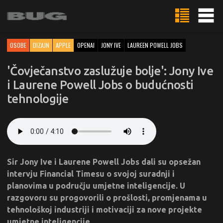
OSOBE
DIZAJN
APPLE
OPENAI
JONY IVE
LAUREEN POWELL JOBS
'Čovječanstvo zaslužuje bolje': Jony Ive
i Laurene Powell Jobs o budućnosti
tehnologije
Sir Jony Ive i Laurene Powell Jobs dali su opsežan
intervju Financial Timesu o svojoj suradnji i
planovima u području umjetne inteligencije. U
razgovoru su progovorili o prošlosti, promjenama u
tehnološkoj industriji i motivaciji za nove projekte
umjetne inteligencije