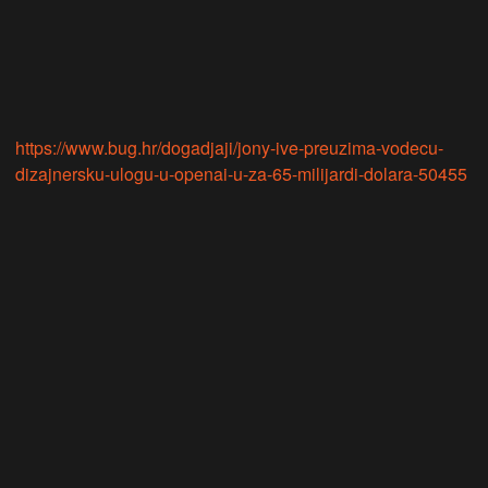
https://www.bug.hr/dogadjaji/jony-ive-preuzima-vodecu-
dizajnersku-ulogu-u-openai-u-za-65-milijardi-dolara-50455