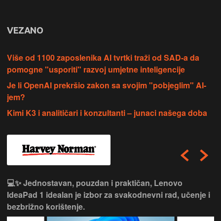
VEZANO
Više od 1100 zaposlenika AI tvrtki traži od SAD-a da
pomogne "usporiti" razvoj umjetne inteligencije
Je li OpenAI prekršio zakon sa svojim "pobjeglim" AI-
jem?
Kimi K3 i analitičari i konzultanti – junaci našega doba
💻✨ Jednostavan, pouzdan i praktičan, Lenovo
IdeaPad 1 idealan je izbor za svakodnevni rad, učenje i
bezbrižno korištenje.