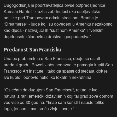
Dugogodišnja je podržavateljica bivše potpredsjednice
Kamale Harris i izrazila zabrinutost oko useljavničke
politike pod Trumpovom administracijom. Branila je
"Dreamerse" - ljude koji su dovedeni u Ameriku nezakonito
kao djeca - nazivajući ih "suštinom Amerike" i "velikim
doprinosnim članovima društva i gospodarstva".
Predanost San Francisku
Unatoč problemima u San Franciscu, oboje su ostali
predani gradu. Powell Jobs nedavno je pomogla kupiti San
Francisco Art Institute i tako ga spasiti od stečaja, dok je
Ive kupio i obnovio nekoliko lokalnih nekretnina.
"Osjećam da dugujem San Franciscu", rekao je Ive,
naturalizirani američki državljanin koji taj grad zove domom
već više od 30 godina. "Imao sam koristi i naučio toliko
toga, jer sam imao sreću živjeti ovdje."