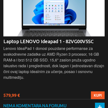
Laptop LENOVO Ideapad 1 - 82VG00V5SC
Lenovo IdeaPad 1 donosi pouzdane performanse za
svakodnevne zadatke uz AMD Ryzen 3 procesor, 16 GB
RAM-a i brzi 512 GB SSD. 15,6" zaslon pruža ugodno
iskustvo rada i preglednosti, dok lagan i jednostavan dizajn
čini ovaj laptop idealnim za učenje, posao i osnovnu
multimediju.
579,99 €
KUPI
NEMA KOMENTARA NA FORUMU