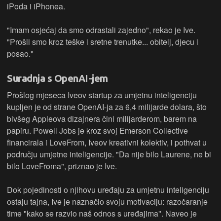
iPoda i iPhonea.
"Imam osjećaj da smo odrastali zajedno", rekao je Ive.
"Prošli smo kroz teške i sretne trenutke... obitelj, djecu i
posao."
Suradnja s OpenAI-jem
Prošlog mjeseca Iveov startup za umjetnu inteligenciju
kupljen je od strane OpenAI-ja za 6,4 milijarde dolara, što
bivšeg Appleova dizajnera čini milijarderom, barem na
papiru. Powell Jobs je kroz svoj Emerson Collective
financirala i LoveFrom, Iveov kreativni kolektiv, i pothvat u
području umjetne inteligencije. "Da nije bilo Laurene, ne bi
bilo LoveFroma", priznao je Ive.
Dok pojedinosti o njihovu uređaju za umjetnu inteligenciju
ostaju tajna, Ive je naznačio svoju motivaciju: razočaranje
time "kako se razvio naš odnos s uređajima". Naveo je